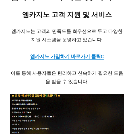
엠카지노 고객 지원 및 서비스
엠카지노는 고객의 만족도를 최우선으로 두고 다양한
지원 시스템을 운영하고 있습니다.
엠카지노 가입하기 바로가기 클릭!!
이를 통해 사용자들은 편리하고 신속하게 필요한 도움
을 받을 수 있습니다.