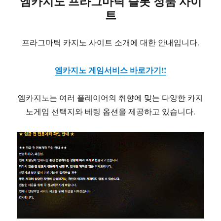
엠카지노 프라그마틱 슬롯 정품 사이
트
프라그마틱 카지노 사이트 소개에 대한 안내입니다.
엠카지노 게임서비스 바로가기!!
엠카지노는 여러 플레이어의 취향에 맞는 다양한 카지
노게임 선택지와 베팅 옵션을 제공하고 있습니다.