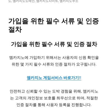
노
,
엠카지노도메인
,
엠카지노사이트
,
엠카지노주소
가입을 위한 필수 서류 및 인증
절차
가입을 위한 필수 서류 및 인증 절차
엠카지노에 가입하기 위해서는 사용자의 신원 확인을
위한 몇 가지 필수 서류와 인증 절차가 요구됩니다.
엠카지노 게임서비스 바로가기!!
안전하고 신뢰할 수 있는 도박 경험을 위해, 엠카지노
는 고객의 개인정보 보호를 최우선으로 하며, 적절한
인증 절차를 통해 사용자 등록을 진행합니다.