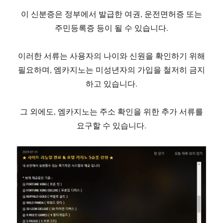
이 신분증은 정부에서 발급한 여권, 운전면허증 또는
주민등록증 등이 될 수 있습니다.
이러한 서류는 사용자의 나이와 신원을 확인하기 위해
필요하며, 엠카지노는 미성년자의 가입을 철저히 금지
하고 있습니다.
그 외에도, 엠카지노는 주소 확인을 위한 추가 서류를
요구할 수 있습니다.