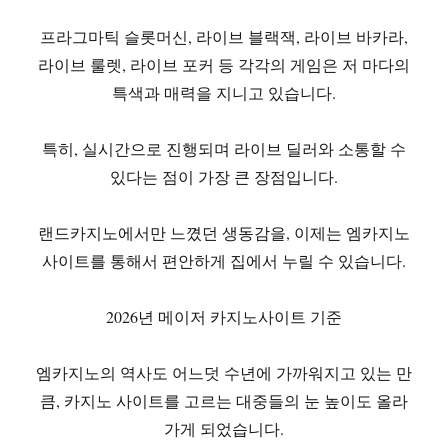
프라그마틱 슬롯머신, 라이브 블랙잭, 라이브 바카라,
라이브 룰렛, 라이브 포커 등 각각의 게임은 저 마다의
특색과 매력을 지니고 있습니다.
특히, 실시간으로 진행되며 라이브 딜러와 소통할 수
있다는 점이 가장 큰 장점입니다.
랜드카지노에서만 느꼈던 생동감을, 이제는 엠카지노
사이트를 통해서 편안하게 집에서 누릴 수 있습니다.
2026년 메이저 카지노사이트 기준
엠카지노의 역사도 어느덧 수년에 가까워지고 있는 만
큼, 카지노 사이트를 고르는 대중들의 눈 높이도 올라
가게 되었습니다.