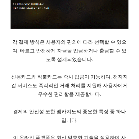
각 결제 방식은 사용자의 편의에 따라 선택할 수 있으
며, 빠르고 안전하게 자금을 입금하거나 출금할 수 있
도록 설계되었습니다.
신용카드와 직불카드는 즉시 입금이 가능하며, 전자지
갑 서비스도 즉각적인 거래 처리를 지원해 사용자에게
우수한 편리함을 제공합니다.
결제의 안전성 또한 엠카지노의 중요한 특징 중 하나
입니다.
이 온라인 플랫폼은 최신 암호화 기술을 적용하여 사