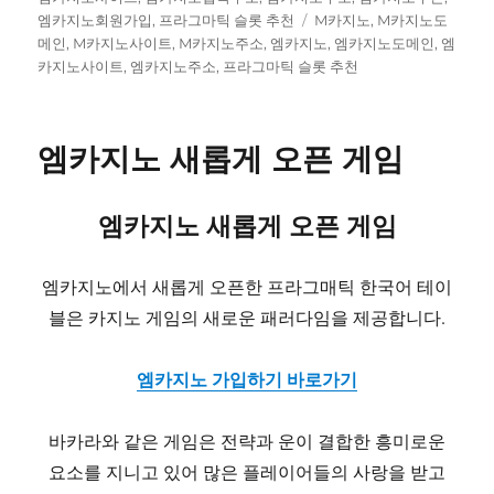
일
고
태
엠카지노회원가입
,
프라그마틱 슬롯 추천
M카지노
,
M카지노도
자
리
그
메인
,
M카지노사이트
,
M카지노주소
,
엠카지노
,
엠카지노도메인
,
엠
카지노사이트
,
엠카지노주소
,
프라그마틱 슬롯 추천
엠카지노 새롭게 오픈 게임
엠카지노 새롭게 오픈 게임
엠카지노에서 새롭게 오픈한 프라그매틱 한국어 테이
블은 카지노 게임의 새로운 패러다임을 제공합니다.
엠카지노 가입하기 바로가기
바카라와 같은 게임은 전략과 운이 결합한 흥미로운
요소를 지니고 있어 많은 플레이어들의 사랑을 받고