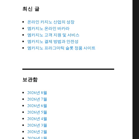
최신 글
온라인 카지노 산업의 성장
엠카지노 온라인 바카라
엠카지노 고객 지원 및 서비스
엠카지노 결제 방법과 안전성
엠카지노 프라그마틱 슬롯 정품 사이트
보관함
2026년 8월
2026년 7월
2026년 6월
2026년 5월
2026년 4월
2026년 3월
2026년 2월
2026년 1월