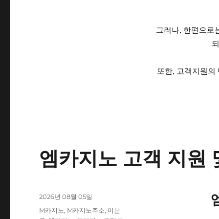
그러나, 한편으로
되
또한, 고객지원의
엠카지노 고객 지원 
작
2026년 08월 05일
성
카
M카지노
,
M카지노주소
,
미분
일