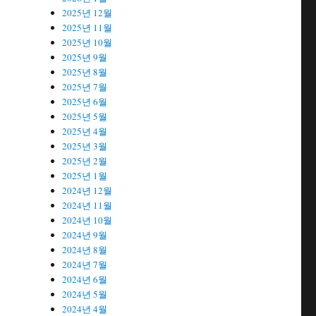
2025년 12월
2025년 11월
2025년 10월
2025년 9월
2025년 8월
2025년 7월
2025년 6월
2025년 5월
2025년 4월
2025년 3월
2025년 2월
2025년 1월
2024년 12월
2024년 11월
2024년 10월
2024년 9월
2024년 8월
2024년 7월
2024년 6월
2024년 5월
2024년 4월