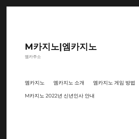
M카지노|엠카지노
엠카주소
엠카지노
엠카지노 소개
엠카지노 게임 방법
M카지노 2022년 신년인사 안내