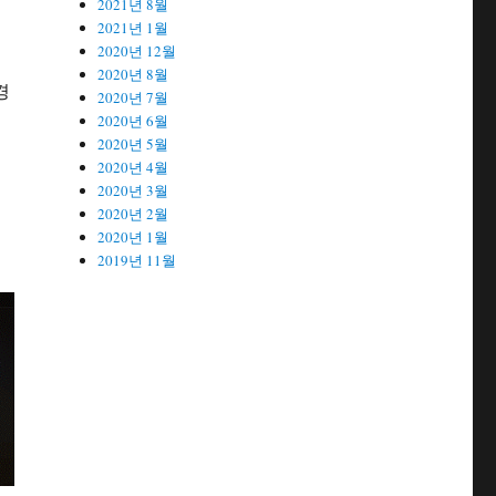
2021년 8월
2021년 1월
2020년 12월
2020년 8월
경
2020년 7월
2020년 6월
2020년 5월
2020년 4월
2020년 3월
2020년 2월
2020년 1월
2019년 11월