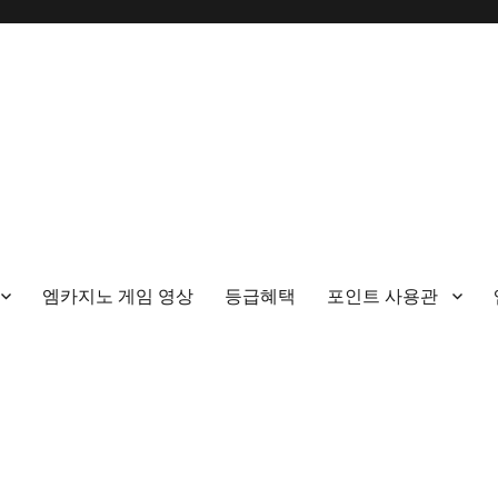
엠카지노 게임 영상
등급혜택
포인트 사용관