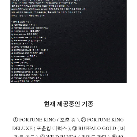
현재 제공중인 기종
① FORTUNE KING ( 포춘 킹 ), ② FORTUNE KING
DELUXE ( 포춘킹 디럭스 ), ③ BUFFALO GOLD ( 버
팔로 골드 ), ④ WILD PANDA ( 와일드 판다 ), ⑤ 50