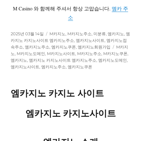
M Casino 와 함께해 주셔서 항상 고맙습니다.
엠카 주
소
작
카
2025년 03월 14일
M카지노
,
M카지노주소
,
미분류
,
엠카지노
,
엠
성
테
카지노 카지노사이트 엠카지노주소
,
엠카지노사이트
,
엠카지노접
일
고
태
속주소
,
엠카지노주소
,
엠카지노쿠폰
,
엠카지노회원가입
M카지
자
리
그
노
,
M카지노도메인
,
M카지노사이트
,
M카지노주소
,
M카지노쿠폰
,
엠카지노
,
엠카지노 카지노사이트 엠카지노주소
,
엠카지노도메인
,
엠카지노사이트
,
엠카지노주소
,
엠카지노쿠폰
엠카지노 카지노 사이트
엠카지노 카지노사이트