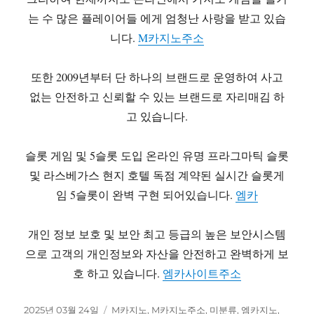
는 수 많은 플레이어들 에게 엄청난 사랑을 받고 있습
니다.
M카지노주소
또한 2009년부터 단 하나의 브랜드로 운영하여 사고
없는 안전하고 신뢰할 수 있는 브랜드로 자리매김 하
고 있습니다.
슬롯 게임 및 5슬롯 도입 온라인 유명 프라그마틱 슬롯
및 라스베가스 현지 호텔 독점 계약된 실시간 슬롯게
임 5슬롯이 완벽 구현 되어있습니다.
엠카
개인 정보 보호 및 보안 최고 등급의 높은 보안시스템
으로 고객의 개인정보와 자산을 안전하고 완벽하게 보
호 하고 있습니다.
엠카사이트주소
작
카
2025년 03월 24일
M카지노
,
M카지노주소
,
미분류
,
엠카지노
,