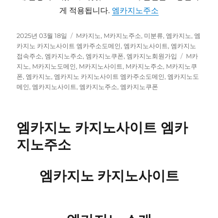
게 적용됩니다.
엠카지노주소
작
카
2025년 03월 18일
M카지노
,
M카지노주소
,
미분류
,
엠카지노
,
엠
성
테
카지노 카지노사이트 엠카주소도메인
,
엠카지노사이트
,
엠카지노
일
고
태
접속주소
,
엠카지노주소
,
엠카지노쿠폰
,
엠카지노회원가입
M카
자
리
그
지노
,
M카지노도메인
,
M카지노사이트
,
M카지노주소
,
M카지노쿠
폰
,
엠카지노
,
엠카지노 카지노사이트 엠카주소도메인
,
엠카지노도
메인
,
엠카지노사이트
,
엠카지노주소
,
엠카지노쿠폰
엠카지노 카지노사이트 엠카
지노주소
엠카지노 카지노사이트