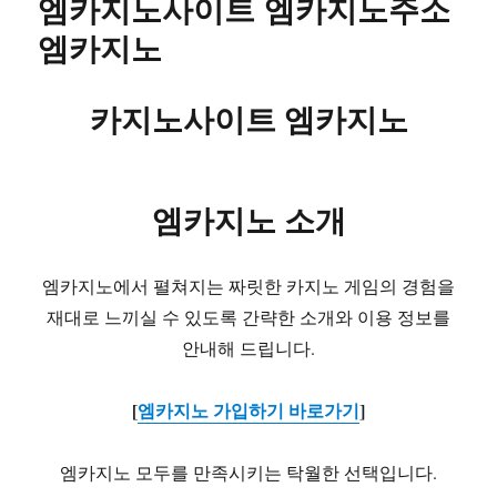
엠카지노사이트 엠카지노주소
엠카지노
카지노사이트 엠카지노
엠카지노 소개
엠카지노에서 펼쳐지는 짜릿한 카지노 게임의 경험을
재대로 느끼실 수 있도록 간략한 소개와 이용 정보를
안내해 드립니다.
[
엠카지노 가입하기 바로가기
]
엠카지노 모두를 만족시키는 탁월한 선택입니다.