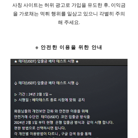
사칭 사이트는 허위 광고로 가입을 유도한 후, 이익금
을 가로채는 먹튀 행위를 일삼고 있으니 각별히 주의
해 주세요.
※ 안전한 이용을 위한 안내