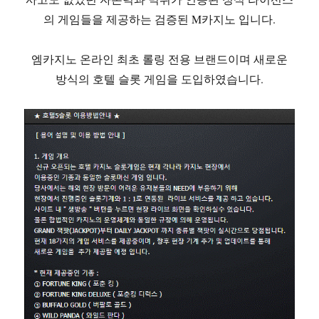
의 게임들을 제공하는 검증된 M카지노 입니다.
엠카지노 온라인 최초 롤링 전용 브랜드이며 새로운
방식의 호텔 슬롯 게임을 도입하였습니다.