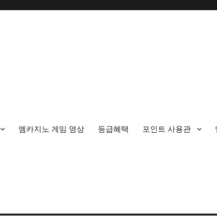
엠카지노 게임 영상
등급혜택
포인트 사용관