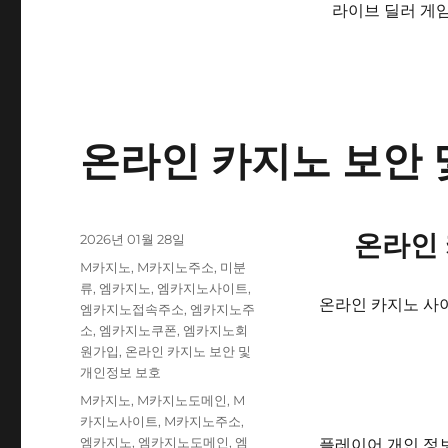
라이브 딜러 게
온라인 카지노 보안 
온라인 
작
2026년 01월 28일
성
카
M카지노
,
M카지노주소
,
미분
일
테
류
,
엠카지노
,
엠카지노사이트
,
자
온라인 카지노 사
고
엠카지노접속주소
,
엠카지노주
리
소
,
엠카지노쿠폰
,
엠카지노회
원가입
,
온라인 카지노 보안 및
개인정보 보호
태
M카지노
,
M카지노도메인
,
M
그
카지노사이트
,
M카지노주소
,
플레이어 개인 정
엠카지노
,
엠카지노도메인
,
엠