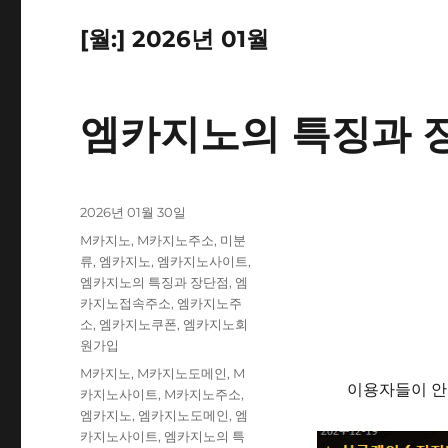
[월:]
2026년 01월
엠카지노의 특징과 
작
2026년 01월 30일
성
카
M카지노
,
M카지노주소
,
미분
일
테
류
,
엠카지노
,
엠카지노사이트
,
자
고
엠카지노의 특징과 장단점
,
엠
리
카지노접속주소
,
엠카지노주
소
,
엠카지노쿠폰
,
엠카지노회
원가입
태
M카지노
,
M카지노도메인
,
M
이용자들이 안
그
카지노사이트
,
M카지노주소
,
엠카지노
,
엠카지노도메인
,
엠
카지노사이트
,
엠카지노의 특