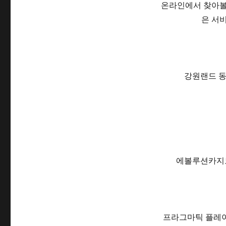
온라인에서 찾아볼
은 서
강원랜드 동
에볼루션카지노
프라그마틱 플레이