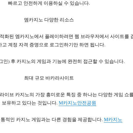
빠르고 안전하게 이용하실 수 있습니다.
엠카지노 다양한 리소스
최적화된 엠카지노에서 플레이하려면 웹 브라우저에서 사이트를 
하고 계정 자격 증명으로 로그인하기만 하면 됩니다.
인) 후 카지노의 게임과 기능에 완전히 접근할 수 있습니다.
최대 규모 바카라사이트
라이브 카지노의 가장 흥미로운 특징 중 하나는 다양한 게임 쇼
보유하고 있다는 것입니다.
M카지노안전공원
통적인 카지노 게임과는 다른 경험을 제공합니다.
M카지노