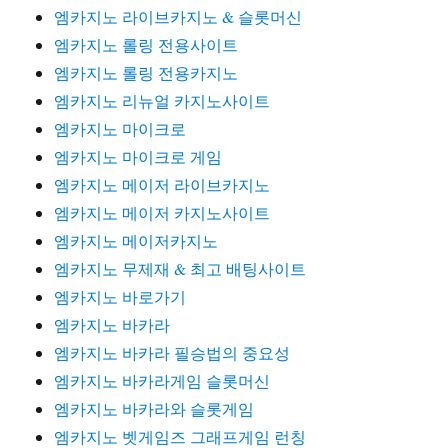
엠카지노 라이브카지노 & 슬롯머신
엠카지노 롤링 전용사이트
엠카지노 롤링 전용카지노
엠카지노 리뉴얼 카지노사이트
엠카지노 마이크로
엠카지노 마이크로 게임
엠카지노 메이저 라이브카지노
엠카지노 메이저 카지노사이트
엠카지노 메이저카지노
엠카지노 무제재 & 최고 배팅사이트
엠카지노 바로가기
엠카지노 바카라
엠카지노 바카라 필승법의 중요성
엠카지노 바카라게임 슬롯머신
엠카지노 바카라와 슬롯게임
엠카지노 벳게임즈 그래프게임 런칭