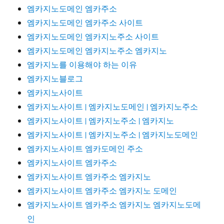
엠카지노도메인 엠카주소
엠카지노도메인 엠카주소 사이트
엠카지노도메인 엠카지노주소 사이트
엠카지노도메인 엠카지노주소 엠카지노
엠카지노를 이용해야 하는 이유
엠카지노블로그
엠카지노사이트
엠카지노사이트 | 엠카지노도메인 | 엠카지노주소
엠카지노사이트 | 엠카지노주소 | 엠카지노
엠카지노사이트 | 엠카지노주소 | 엠카지노도메인
엠카지노사이트 엠카도메인 주소
엠카지노사이트 엠카주소
엠카지노사이트 엠카주소 엠카지노
엠카지노사이트 엠카주소 엠카지노 도메인
엠카지노사이트 엠카주소 엠카지노 엠카지노도메
인