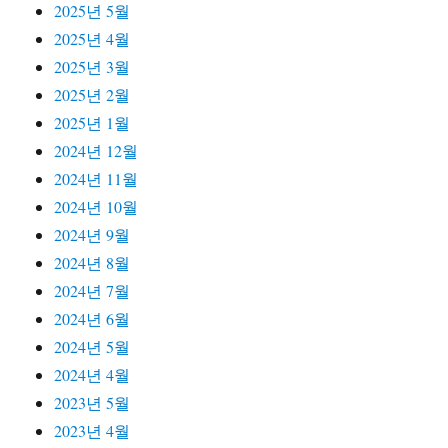
2025년 5월
2025년 4월
2025년 3월
2025년 2월
2025년 1월
2024년 12월
2024년 11월
2024년 10월
2024년 9월
2024년 8월
2024년 7월
2024년 6월
2024년 5월
2024년 4월
2023년 5월
2023년 4월