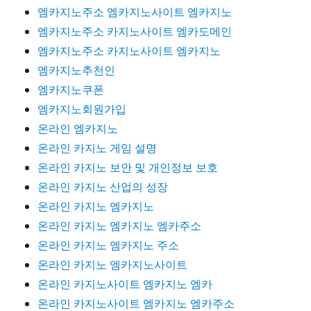
엠카지노주소 엠카지노사이트 엠카지노
엠카지노주소 카지노사이트 엠카도메인
엠카지노주소 카지노사이트 엠카지노
엠카지노추천인
엠카지노쿠폰
엠카지노회원가입
온라인 엠카지노
온라인 카지노 게임 설명
온라인 카지노 보안 및 개인정보 보호
온라인 카지노 산업의 성장
온라인 카지노 엠카지노
온라인 카지노 엠카지노 엠카주소
온라인 카지노 엠카지노 주소
온라인 카지노 엠카지노사이트
온라인 카지노사이트 엠카지노 엠카
온라인 카지노사이트 엠카지노 엠카주소