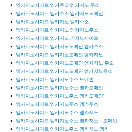
엠카지노사이트 엠카주소 엠카지노 주소
엠카지노사이트 엠카주소 엠카지노도메인
엠카지노사이트 엠카지노 엠카주소
엠카지노사이트 엠카지노 엠카지노주소
엠카지노사이트 엠카지노 카지노사이트
엠카지노사이트 엠카지노도메인 엠카주소
엠카지노사이트 엠카지노도메인 엠카지노
엠카지노사이트 엠카지노도메인 엠카지노 주소
엠카지노사이트 엠카지노도메인 엠카지노주소
엠카지노사이트 엠카지노주소 도메인
엠카지노사이트 엠카지노주소 엠카도메인
엠카지노사이트 엠카지노주소 엠카도메인'
엠카지노사이트 엠카지노주소 엠카주소
엠카지노사이트 엠카지노주소 엠카지노
엠카지노사이트 엠카지노주소 엠카지노 – 도메인
엠카지노사이트 엠카지노주소 엠카지노 엠카