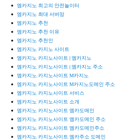
엠카지노 최고의 안전놀이터
엠카지노 최대 서버망
엠카지노 추천
엠카지노 추천 이유
엠카지노 추천인
엠카지노 카지노 사이트
엠카지노 카지노사이트 | 엠카지노
엠카지노 카지노사이트 | 엠카지노 주소
엠카지노 카지노사이트 M카지노
엠카지노 카지노사이트 M카지노도메인 주소
엠카지노 카지노사이트 서비스
엠카지노 카지노사이트 소개
엠카지노 카지노사이트 엠카도메인
엠카지노 카지노사이트 엠카도메인 주소
엠카지노 카지노사이트 엠카도메인주소
엠카지노 카지노사이트 엠카주소 도메인