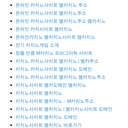
온라인 카지노사이트 엠카지노 주소
온라인 카지노사이트 엠카지노주소
온라인 카지노사이트 엠카지노주소 엠카지노
온라인 카지사이트 엠카지노
온라인카지노 엠카지노사이트 엠카지노
인기 카지노게임 소개
정품 인증 M카지노 프라그마틱 사이트
카지노 카지노사이트 엠카지노 | 엠카주소
카지노 카지노사이트 엠카지노 도메인
카지노 카지노사이트 엠카지노 엠카지노주소
카지노사이트 엠카도메인 엠카지노
카지노사이트 엠카지노
카지노사이트 엠카지노 – M카지노주소
카지노사이트 엠카지노 | 엠카지노사이트 도메인
카지노사이트 엠카지노 도메인
카지노사이트 엠카지노 바로가기