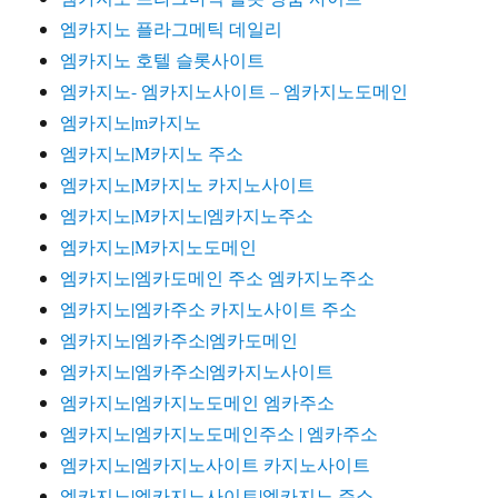
엠카지노 플라그메틱 데일리
엠카지노 호텔 슬롯사이트
엠카지노- 엠카지노사이트 – 엠카지노도메인
엠카지노|m카지노
엠카지노|M카지노 주소
엠카지노|M카지노 카지노사이트
엠카지노|M카지노|엠카지노주소
엠카지노|M카지노도메인
엠카지노|엠카도메인 주소 엠카지노주소
엠카지노|엠카주소 카지노사이트 주소
엠카지노|엠카주소|엠카도메인
엠카지노|엠카주소|엠카지노사이트
엠카지노|엠카지노도메인 엠카주소
엠카지노|엠카지노도메인주소 | 엠카주소
엠카지노|엠카지노사이트 카지노사이트
엠카지노|엠카지노사이트|엠카지노 주소