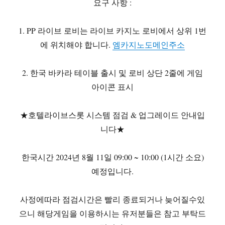
요구 사항 :
1. PP 라이브 로비는 라이브 카지노 로비에서 상위 1번
에 위치해야 합니다.
엠카지노도메인주소
2. 한국 바카라 테이블 출시 및 로비 상단 2줄에 게임
아이콘 표시
★호텔라이브스롯 시스템 점검 & 업그레이드 안내입
니다★
한국시간 2024년 8월 11일 09:00 ~ 10:00 (1시간 소요)
예정입니다.
사정에따라 점검시간은 빨리 종료되거나 늦어질수있
으니 해당게임을 이용하시는 유저분들은 참고 부탁드