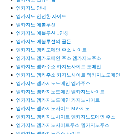
엠카지노 안내
엠카지노 안전한 사이트
엠카지노 에볼루션
엠카지노 에볼루션 1인칭
엠카지노 에볼루션의 골든
엠카지노 엠카도메인 주소 사이트
엠카지노 엠카도메인 주소 엠카지노주소
엠카지노 엠카주소 카지노사이트 도메인
엠카지노 엠카주소 카지노사이트 엠카지노도메인
엠카지노 엠카지노도메인 엠카주소
엠카지노 엠카지노도메인 엠카지노사이트
엠카지노 엠카지노도메인 카지노사이트
엠카지노 엠카지노사이트 M카지노
엠카지노 엠카지노사이트 엠카지노도메인 주소
엠카지노 엠카지노사이트주소 엠카지노주소
엠카지노 엠카지노주소 사이트