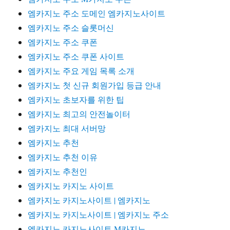
엠카지노 주소 도메인 엠카지노사이트
엠카지노 주소 슬롯머신
엠카지노 주소 쿠폰
엠카지노 주소 쿠폰 사이트
엠카지노 주요 게임 목록 소개
엠카지노 첫 신규 회원가입 등급 안내
엠카지노 초보자를 위한 팁
엠카지노 최고의 안전놀이터
엠카지노 최대 서버망
엠카지노 추천
엠카지노 추천 이유
엠카지노 추천인
엠카지노 카지노 사이트
엠카지노 카지노사이트 | 엠카지노
엠카지노 카지노사이트 | 엠카지노 주소
엠카지노 카지노사이트 M카지노