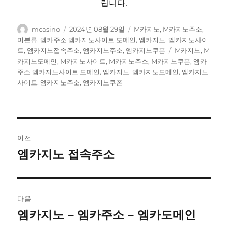
립니다.
글
작
카
mcasino
2024년 08월 29일
M카지노
,
M카지노주소
,
쓴
성
테
미분류
,
엠카주소 엠카지노사이트 도메인
,
엠카지노
,
엠카지노사이
이
일
고
태
트
,
엠카지노접속주소
,
엠카지노주소
,
엠카지노쿠폰
M카지노
,
M
자
리
그
카지노도메인
,
M카지노사이트
,
M카지노주소
,
M카지노쿠폰
,
엠카
주소 엠카지노사이트 도메인
,
엠카지노
,
엠카지노도메인
,
엠카지노
사이트
,
엠카지노주소
,
엠카지노쿠폰
글
이전
내
엠카지노 접속주소
이
전
비
글:
게
다음
이
엠카지노 – 엠카주소 – 엠카도메인
다