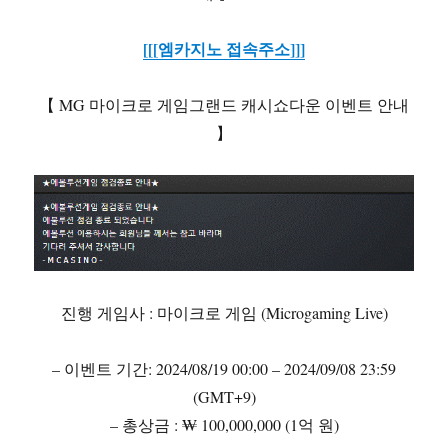
[[[엠카지노 접속주소]]]
【 MG 마이크로 게임그랜드 캐시쇼다운 이벤트 안내
】
진행 게임사 : 마이크로 게임 (Microgaming Live)
– 이벤트 기간: 2024/08/19 00:00 – 2024/09/08 23:59
(GMT+9)
– 총상금 : ₩ 100,000,000 (1억 원)