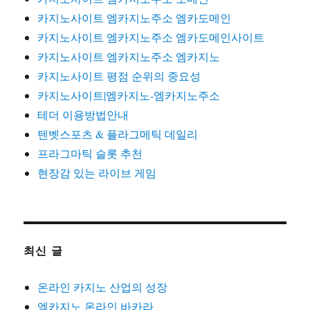
카지노사이트 엠카지노주소 엠카도메인
카지노사이트 엠카지노주소 엠카도메인사이트
카지노사이트 엠카지노주소 엠카지노
카지노사이트 평점 순위의 중요성
카지노사이트|엠카지노-엠카지노주소
테더 이용방법안내
텐벳스포츠 & 플라그메틱 데일리
프라그마틱 슬롯 추천
현장감 있는 라이브 게임
최신 글
온라인 카지노 산업의 성장
엠카지노 온라인 바카라