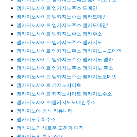
엠카지노사이트 엠카지노주소 도메인
엠카지노사이트 엠카지노주소 엠카도메인
엠카지노사이트 엠카지노주소 엠카도메인'
엠카지노사이트 엠카지노주소 엠카주소
엠카지노사이트 엠카지노주소 엠카지노
엠카지노사이트 엠카지노주소 엠카지노 – 도메인
엠카지노사이트 엠카지노주소 엠카지노 엠카
엠카지노사이트 엠카지노주소 엠카지노 주소
엠카지노사이트 엠카지노주소 엠카지노도메인
엠카지노사이트 카지노사이트
엠카지노사이트 카지노사이트 엠카지노주소
엠카지노사이트|엠카지노도메인주소
엠카지노에 공식 커뮤니티
엠카지노우회주소
엠카지노의 새로운 도전과 다짐
엠카지노의 특징 소개