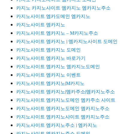
카지노 카지노사이트 엠카지노 엠카지노주소
카지노사이트 엠카도메인 엠카지노
카지노사이트 엠카지노
카지노사이트 엠카지노 – M카지노주소
카지노사이트 엠카지노 | 엠카지노사이트 도메인
카지노사이트 엠카지노 도메인
카지노사이트 엠카지노 바로가기
카지노사이트 엠카지노 엠카지노도메인
카지노사이트 엠카지노 이벤트
카지노사이트 엠카지노|M카지노
카지노사이트 엠카지노|엠카주소|엠카지노주소
카지노사이트 엠카지노도메인 엠카주소 사이트
카지노사이트 엠카지노도메인 엠카지노주소
카지노사이트 엠카지노사이트 엠카지노주소
카지노사이트 엠카지노주소 | 엠카지노
카지노사이트 엠카지노주소 도메인