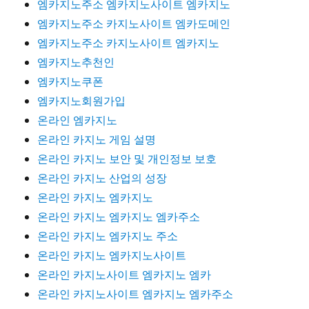
엠카지노주소 엠카지노사이트 엠카지노
엠카지노주소 카지노사이트 엠카도메인
엠카지노주소 카지노사이트 엠카지노
엠카지노추천인
엠카지노쿠폰
엠카지노회원가입
온라인 엠카지노
온라인 카지노 게임 설명
온라인 카지노 보안 및 개인정보 보호
온라인 카지노 산업의 성장
온라인 카지노 엠카지노
온라인 카지노 엠카지노 엠카주소
온라인 카지노 엠카지노 주소
온라인 카지노 엠카지노사이트
온라인 카지노사이트 엠카지노 엠카
온라인 카지노사이트 엠카지노 엠카주소