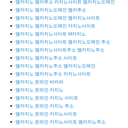
엠카지노 엠카주소 카지노사이트 엠카지노도메인
엠카지노 엠카지노도메인 엠카주소
엠카지노 엠카지노도메인 엠카지노사이트
엠카지노 엠카지노도메인 카지노사이트
엠카지노 엠카지노사이트 M카지노
엠카지노 엠카지노사이트 엠카지노도메인 주소
엠카지노 엠카지노사이트주소 엠카지노주소
엠카지노 엠카지노주소 사이트
엠카지노 엠카지노주소 엠카지노도메인
엠카지노 엠카지노주소 카지노사이트
엠카지노 온라인 바카라
엠카지노 온라인 카지노
엠카지노 온라인 카지노 사이트
엠카지노 온라인 카지노 주소
엠카지노 온라인 카지노사이트
엠카지노 온라인 카지노사이트 엠카지노주소