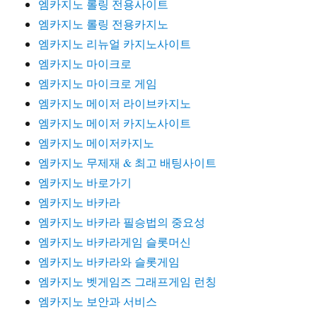
엠카지노 롤링 전용사이트
엠카지노 롤링 전용카지노
엠카지노 리뉴얼 카지노사이트
엠카지노 마이크로
엠카지노 마이크로 게임
엠카지노 메이저 라이브카지노
엠카지노 메이저 카지노사이트
엠카지노 메이저카지노
엠카지노 무제재 & 최고 배팅사이트
엠카지노 바로가기
엠카지노 바카라
엠카지노 바카라 필승법의 중요성
엠카지노 바카라게임 슬롯머신
엠카지노 바카라와 슬롯게임
엠카지노 벳게임즈 그래프게임 런칭
엠카지노 보안과 서비스