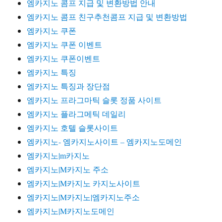
엠카지노 콤프 지급 및 변환방법 안내
엠카지노 콤프 친구추천콤프 지급 및 변환방법
엠카지노 쿠폰
엠카지노 쿠폰 이벤트
엠카지노 쿠폰이벤트
엠카지노 특징
엠카지노 특징과 장단점
엠카지노 프라그마틱 슬롯 정품 사이트
엠카지노 플라그메틱 데일리
엠카지노 호텔 슬롯사이트
엠카지노- 엠카지노사이트 – 엠카지노도메인
엠카지노|m카지노
엠카지노|M카지노 주소
엠카지노|M카지노 카지노사이트
엠카지노|M카지노|엠카지노주소
엠카지노|M카지노도메인