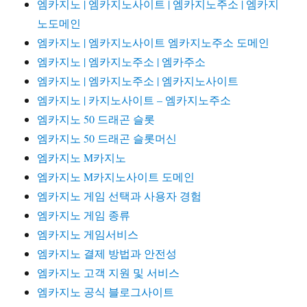
엠카지노 | 엠카지노사이트 | 엠카지노주소 | 엠카지
노도메인
엠카지노 | 엠카지노사이트 엠카지노주소 도메인
엠카지노 | 엠카지노주소 | 엠카주소
엠카지노 | 엠카지노주소 | 엠카지노사이트
엠카지노 | 카지노사이트 – 엠카지노주소
엠카지노 50 드래곤 슬롯
엠카지노 50 드래곤 슬롯머신
엠카지노 M카지노
엠카지노 M카지노사이트 도메인
엠카지노 게임 선택과 사용자 경험
엠카지노 게임 종류
엠카지노 게임서비스
엠카지노 결제 방법과 안전성
엠카지노 고객 지원 및 서비스
엠카지노 공식 블로그사이트