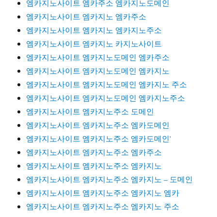
엠카지노사이트 엠카주소 엠카지노도메인
엠카지노사이트 엠카지노 엠카주소
엠카지노사이트 엠카지노 엠카지노주소
엠카지노사이트 엠카지노 카지노사이트
엠카지노사이트 엠카지노도메인 엠카주소
엠카지노사이트 엠카지노도메인 엠카지노
엠카지노사이트 엠카지노도메인 엠카지노 주소
엠카지노사이트 엠카지노도메인 엠카지노주소
엠카지노사이트 엠카지노주소 도메인
엠카지노사이트 엠카지노주소 엠카도메인
엠카지노사이트 엠카지노주소 엠카도메인'
엠카지노사이트 엠카지노주소 엠카주소
엠카지노사이트 엠카지노주소 엠카지노
엠카지노사이트 엠카지노주소 엠카지노 – 도메인
엠카지노사이트 엠카지노주소 엠카지노 엠카
엠카지노사이트 엠카지노주소 엠카지노 주소