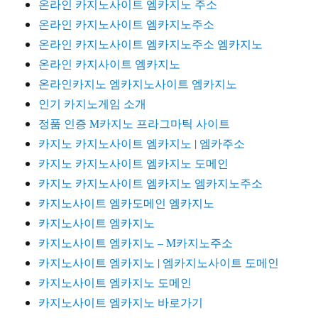
온라인 카지노사이트 엠카지노 주소
온라인 카지노사이트 엠카지노주소
온라인 카지노사이트 엠카지노주소 엠카지노
온라인 카지사이트 엠카지노
온라인카지노 엠카지노사이트 엠카지노
인기 카지노게임 소개
정품 인증 M카지노 프라그마틱 사이트
카지노 카지노사이트 엠카지노 | 엠카주소
카지노 카지노사이트 엠카지노 도메인
카지노 카지노사이트 엠카지노 엠카지노주소
카지노사이트 엠카도메인 엠카지노
카지노사이트 엠카지노
카지노사이트 엠카지노 – M카지노주소
카지노사이트 엠카지노 | 엠카지노사이트 도메인
카지노사이트 엠카지노 도메인
카지노사이트 엠카지노 바로가기