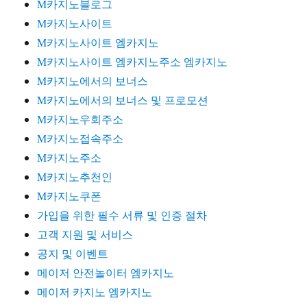
M카지노블로그
M카지노사이트
M카지노사이트 엠카지노
M카지노사이트 엠카지노주소 엠카지노
M카지노에서의 보너스
M카지노에서의 보너스 및 프로모션
M카지노우회주소
M카지노접속주소
M카지노주소
M카지노추천인
M카지노쿠폰
가입을 위한 필수 서류 및 인증 절차
고객 지원 및 서비스
공지 및 이벤트
메이저 안전놀이터 엠카지노
메이저 카지노 엠카지노