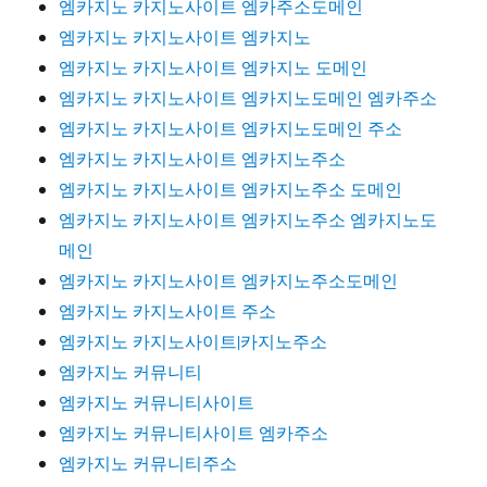
엠카지노 카지노사이트 엠카주소도메인
엠카지노 카지노사이트 엠카지노
엠카지노 카지노사이트 엠카지노 도메인
엠카지노 카지노사이트 엠카지노도메인 엠카주소
엠카지노 카지노사이트 엠카지노도메인 주소
엠카지노 카지노사이트 엠카지노주소
엠카지노 카지노사이트 엠카지노주소 도메인
엠카지노 카지노사이트 엠카지노주소 엠카지노도
메인
엠카지노 카지노사이트 엠카지노주소도메인
엠카지노 카지노사이트 주소
엠카지노 카지노사이트|카지노주소
엠카지노 커뮤니티
엠카지노 커뮤니티사이트
엠카지노 커뮤니티사이트 엠카주소
엠카지노 커뮤니티주소