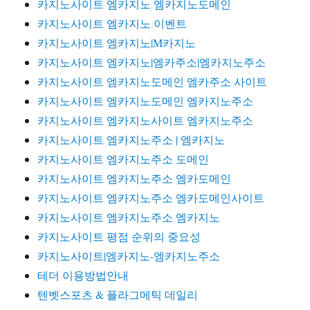
카지노사이트 엠카지노 엠카지노도메인
카지노사이트 엠카지노 이벤트
카지노사이트 엠카지노|M카지노
카지노사이트 엠카지노|엠카주소|엠카지노주소
카지노사이트 엠카지노도메인 엠카주소 사이트
카지노사이트 엠카지노도메인 엠카지노주소
카지노사이트 엠카지노사이트 엠카지노주소
카지노사이트 엠카지노주소 | 엠카지노
카지노사이트 엠카지노주소 도메인
카지노사이트 엠카지노주소 엠카도메인
카지노사이트 엠카지노주소 엠카도메인사이트
카지노사이트 엠카지노주소 엠카지노
카지노사이트 평점 순위의 중요성
카지노사이트|엠카지노-엠카지노주소
테더 이용방법안내
텐벳스포츠 & 플라그메틱 데일리