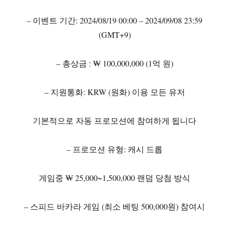
– 이벤트 기간: 2024/08/19 00:00 – 2024/09/08 23:59
(GMT+9)
– 총상금 : ₩ 100,000,000 (1억 원)
– 지원통화: KRW (원화) 이용 모든 유저
기본적으로 자동 프로모션에 참여하게 됩니다
– 프로모션 유형: 캐시 드롭
게임중 ₩ 25,000~1,500,000 랜덤 당첨 방식
– 스피드 바카라 게임 (최소 베팅 500,000원) 참여시