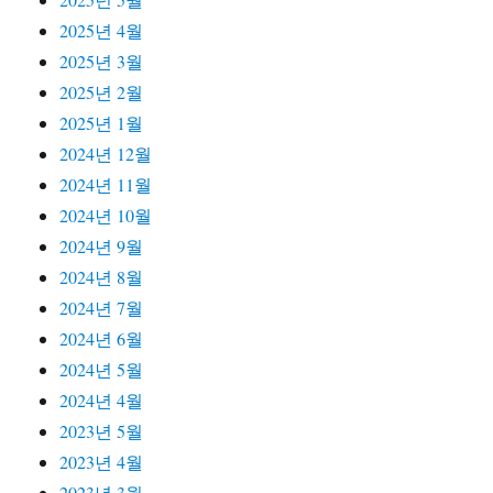
2025년 4월
2025년 3월
2025년 2월
2025년 1월
2024년 12월
2024년 11월
2024년 10월
2024년 9월
2024년 8월
2024년 7월
2024년 6월
2024년 5월
2024년 4월
2023년 5월
2023년 4월
2023년 3월