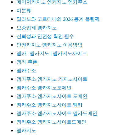
메이저카지노 엠카지노 엠카주소
미분류
밀라노와 코르티나의 2026 동계 올림픽
보증업체 엠카지노
신뢰성과 안전성 확인 필수
안전카지노 엠카지노 이용방법
엠카 | 엠카지노 | 엠카지노사이트
엠카 쿠폰
엠카주소
엠카주소 엠카지노 카지노사이트
엠카주소 엠카지노도메인
엠카주소 엠카지노사이트 도메인
엠카주소 엠카지노사이트 엠카
엠카주소 엠카지노사이트 엠카도메인
엠카주소 엠카지노사이트도메인
엠카지노