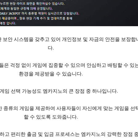
 보안 시스템을 갖추고 있어 개인정보 및 자금의 안전을 보장합
다.
들은 걱정 없이 게임에 집중할 수 있으며 안심하고 배팅할 수 있
환경을 제공받을 수 있습니다.
게임 선택 가능성도 엠카지노의 큰 장점 중 하나입니다.
 종류의 게임을 제공하여 사용자들이 자신에게 맞는 게임을 선
할 수 있도록 도와줍니다.
하고 편리한 출금 및 입금 프로세스는 엠카지노의 강력한 장점 