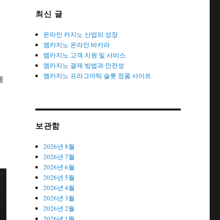
최신 글
온라인 카지노 산업의 성장
엠카지노 온라인 바카라
엠카지노 고객 지원 및 서비스
엠카지노 결제 방법과 안전성
엠카지노 프라그마틱 슬롯 정품 사이트
세
보관함
2026년 8월
2026년 7월
2026년 6월
2026년 5월
2026년 4월
2026년 3월
2026년 2월
2026년 1월