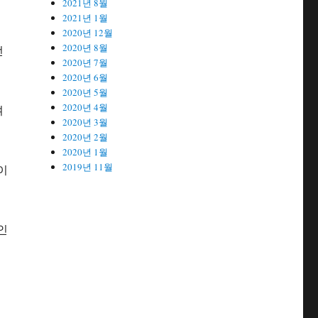
2021년 8월
2021년 1월
2020년 12월
2020년 8월
전
2020년 7월
2020년 6월
2020년 5월
2020년 4월
여
2020년 3월
2020년 2월
2020년 1월
2019년 11월
이
인