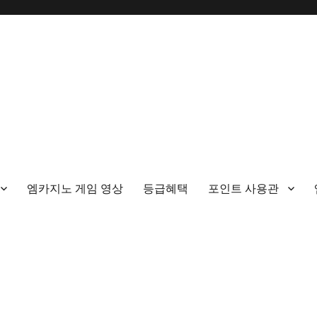
엠카지노 게임 영상
등급혜택
포인트 사용관