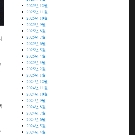
2025년 12월
2025년 11월
2025년 10월
2025년 9월
2025년 8월
2025년 7월
니
2025년 6월
2025년 5월
2025년 4월
2025년 3월
는
2025년 2월
2025년 1월
2024년 12월
2024년 11월
2024년 10월
2024년 9월
택
2024년 8월
2024년 7월
2024년 6월
2024년 5월
중
2024년 4월