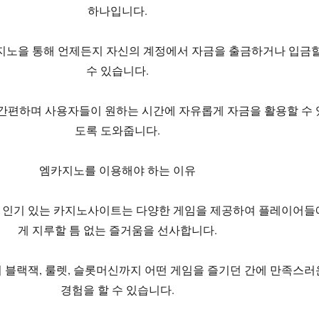
하나입니다.
지노을 통해 언제든지 자신의 계정에서 자금을 출금하거나 입금
수 있습니다.
 간편하며 사용자들이 원하는 시간에 자유롭게 자금을 활용할 수 
도록 도와줍니다.
엠카지노를 이용해야 하는 이유
 : 인기 있는 카지노사이트는 다양한 게임을 제공하여 플레이어들
게 지루할 틈 없는 즐거움을 선사합니다.
 블랙잭, 룰렛, 슬롯머신까지 어떤 게임을 즐기던 간에 만족스러
경험을 할 수 있습니다.