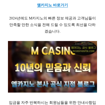
엠카지노 바로가기
2024년에도 M카지노의 빠른 정보 제공과 고객님들이
만족할 만한 소식을 전해 드릴 수 있도록 최선을 다하
겠습니다.
입금을 자주 반복하시는 회원님들을 위한 안내사항입