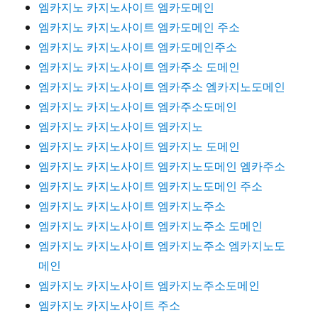
엠카지노 카지노사이트 엠카도메인
엠카지노 카지노사이트 엠카도메인 주소
엠카지노 카지노사이트 엠카도메인주소
엠카지노 카지노사이트 엠카주소 도메인
엠카지노 카지노사이트 엠카주소 엠카지노도메인
엠카지노 카지노사이트 엠카주소도메인
엠카지노 카지노사이트 엠카지노
엠카지노 카지노사이트 엠카지노 도메인
엠카지노 카지노사이트 엠카지노도메인 엠카주소
엠카지노 카지노사이트 엠카지노도메인 주소
엠카지노 카지노사이트 엠카지노주소
엠카지노 카지노사이트 엠카지노주소 도메인
엠카지노 카지노사이트 엠카지노주소 엠카지노도
메인
엠카지노 카지노사이트 엠카지노주소도메인
엠카지노 카지노사이트 주소