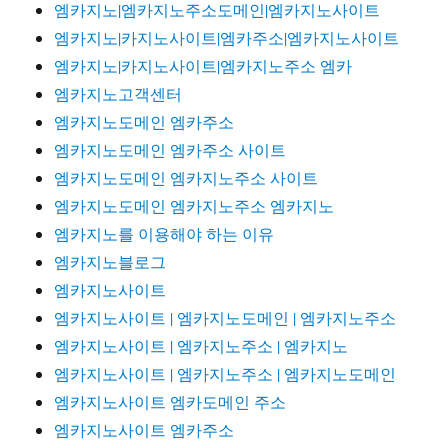
엠카지노|엠카지노주소도메인|엠카지노사이트
엠카지노|카지노사이트|엠카주소|엠카지노사이트
엠카지노|카지노사이트|엠카지노주소 엠카
엠카지노고객센터
엠카지노도메인 엠카주소
엠카지노도메인 엠카주소 사이트
엠카지노도메인 엠카지노주소 사이트
엠카지노도메인 엠카지노주소 엠카지노
엠카지노를 이용해야 하는 이유
엠카지노블로그
엠카지노사이트
엠카지노사이트 | 엠카지노도메인 | 엠카지노주소
엠카지노사이트 | 엠카지노주소 | 엠카지노
엠카지노사이트 | 엠카지노주소 | 엠카지노도메인
엠카지노사이트 엠카도메인 주소
엠카지노사이트 엠카주소