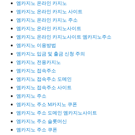
엠카지노 온라인 카지노
엠카지노 온라인 카지노 사이트
엠카지노 온라인 카지노 주소
엠카지노 온라인 카지노사이트
엠카지노 온라인 카지노사이트 엠카지노주소
엠카지노 이용방법
엠카지노 입금 및 출금 신청 주의
엠카지노 전용카지노
엠카지노 접속주소
엠카지노 접속주소 도메인
엠카지노 접속주소 사이트
엠카지노 주소
엠카지노 주소 M카지노 쿠폰
엠카지노 주소 도메인 엠카지노사이트
엠카지노 주소 슬롯머신
엠카지노 주소 쿠폰