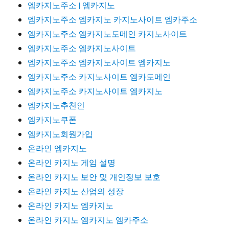
엠카지노주소 | 엠카지노
엠카지노주소 엠카지노 카지노사이트 엠카주소
엠카지노주소 엠카지노도메인 카지노사이트
엠카지노주소 엠카지노사이트
엠카지노주소 엠카지노사이트 엠카지노
엠카지노주소 카지노사이트 엠카도메인
엠카지노주소 카지노사이트 엠카지노
엠카지노추천인
엠카지노쿠폰
엠카지노회원가입
온라인 엠카지노
온라인 카지노 게임 설명
온라인 카지노 보안 및 개인정보 보호
온라인 카지노 산업의 성장
온라인 카지노 엠카지노
온라인 카지노 엠카지노 엠카주소