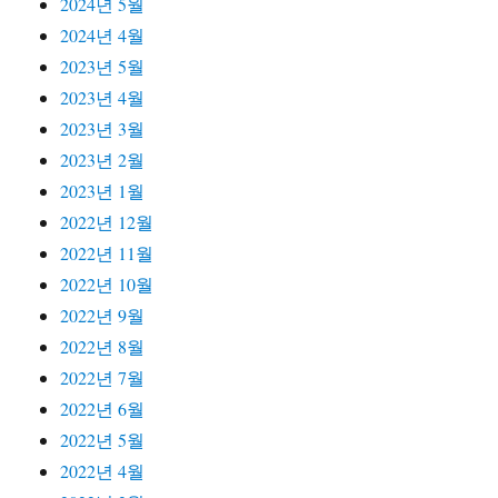
2024년 5월
2024년 4월
2023년 5월
2023년 4월
2023년 3월
2023년 2월
2023년 1월
2022년 12월
2022년 11월
2022년 10월
2022년 9월
2022년 8월
2022년 7월
2022년 6월
2022년 5월
2022년 4월