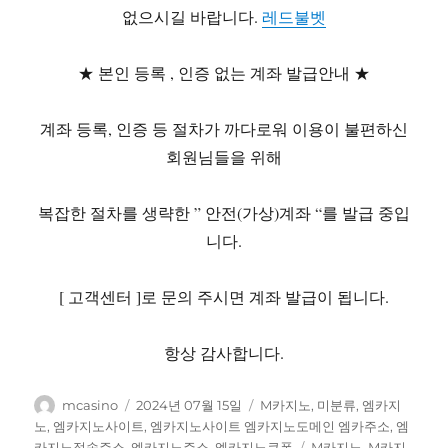
없으시길 바랍니다.
레드불벳
★ 본인 등록 , 인증 없는 계좌 발급안내 ★
계좌 등록, 인증 등 절차가 까다로워 이용이 불편하신
회원님들을 위해
복잡한 절차를 생략한 ” 안전(가상)계좌 “를 발급 중입
니다.
[ 고객센터 ]로 문의 주시면 계좌 발급이 됩니다.
항상 감사합니다.
글
작
카
mcasino
2024년 07월 15일
M카지노
,
미분류
,
엠카지
쓴
성
테
노
,
엠카지노사이트
,
엠카지노사이트 엠카지노도메인 엠카주소
,
엠
이
일
고
태
카지노접속주소
,
엠카지노주소
,
엠카지노쿠폰
M카지노
,
M카지