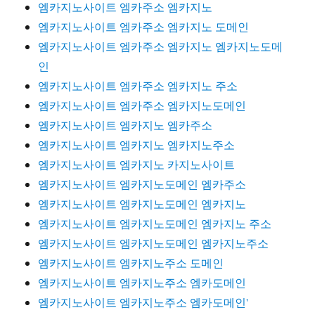
엠카지노사이트 엠카주소 엠카지노
엠카지노사이트 엠카주소 엠카지노 도메인
엠카지노사이트 엠카주소 엠카지노 엠카지노도메
인
엠카지노사이트 엠카주소 엠카지노 주소
엠카지노사이트 엠카주소 엠카지노도메인
엠카지노사이트 엠카지노 엠카주소
엠카지노사이트 엠카지노 엠카지노주소
엠카지노사이트 엠카지노 카지노사이트
엠카지노사이트 엠카지노도메인 엠카주소
엠카지노사이트 엠카지노도메인 엠카지노
엠카지노사이트 엠카지노도메인 엠카지노 주소
엠카지노사이트 엠카지노도메인 엠카지노주소
엠카지노사이트 엠카지노주소 도메인
엠카지노사이트 엠카지노주소 엠카도메인
엠카지노사이트 엠카지노주소 엠카도메인'