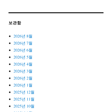
보관함
2026년 8월
2026년 7월
2026년 6월
2026년 5월
2026년 4월
2026년 3월
2026년 2월
2026년 1월
2025년 12월
2025년 11월
2025년 10월