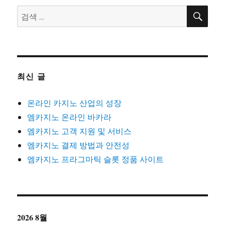
검
검
색
색:
최신 글
온라인 카지노 산업의 성장
엠카지노 온라인 바카라
엠카지노 고객 지원 및 서비스
엠카지노 결제 방법과 안전성
엠카지노 프라그마틱 슬롯 정품 사이트
2026 8월