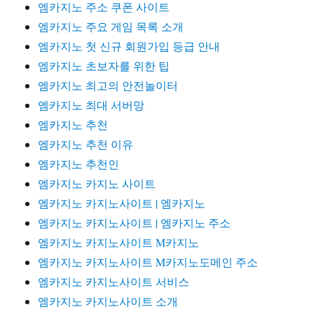
엠카지노 주소 쿠폰 사이트
엠카지노 주요 게임 목록 소개
엠카지노 첫 신규 회원가입 등급 안내
엠카지노 초보자를 위한 팁
엠카지노 최고의 안전놀이터
엠카지노 최대 서버망
엠카지노 추천
엠카지노 추천 이유
엠카지노 추천인
엠카지노 카지노 사이트
엠카지노 카지노사이트 | 엠카지노
엠카지노 카지노사이트 | 엠카지노 주소
엠카지노 카지노사이트 M카지노
엠카지노 카지노사이트 M카지노도메인 주소
엠카지노 카지노사이트 서비스
엠카지노 카지노사이트 소개