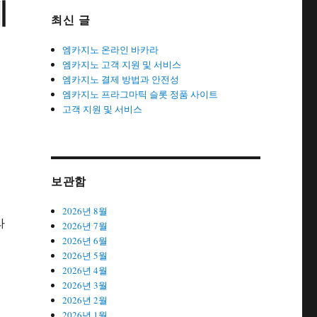
메
최신 글
엠카지노 온라인 바카라
엠카지노 고객 지원 및 서비스
엠카지노 결제 방법과 안전성
엠카지노 프라그마틱 슬롯 정품 사이트
고객 지원 및 서비스
보관함
2026년 8월
라
2026년 7월
2026년 6월
2026년 5월
2026년 4월
2026년 3월
2026년 2월
2026년 1월