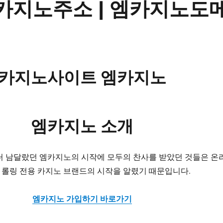
카지노주소 | 엠카지노도
카지노사이트 엠카지노
엠카지노 소개
 남달랐던 엠카지노의 시작에 모두의 찬사를 받았던 것들은 온
 롤링 전용 카지노 브랜드의 시작을 알렸기 때문입니다.
엠카지노 가입하기 바로가기