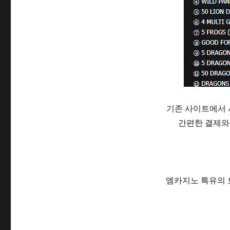
기존 사이트에서 사
간편한 결제와
엠카지노 특유의 