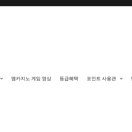
엠카지노 게임 영상
등급혜택
포인트 사용관