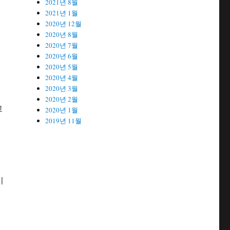
2021년 8월
2021년 1월
2020년 12월
2020년 8월
2020년 7월
2020년 6월
2020년 5월
2020년 4월
2020년 3월
2020년 2월
고
2020년 1월
2019년 11월
이