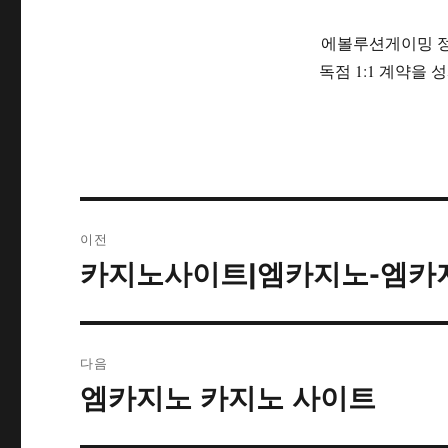
에볼루션게이밍 정
독점 1:1 계약을
글
이전
내
카지노사이트|엠카지노-엠카
이
전
비
글:
게
다음
이
엠카지노 카지노 사이트
다
음
션