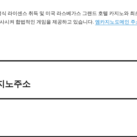
식 라이센스 취득 및 미국 라스베가스 그랜드 호텔 카지노와 최
 성사시켜 합법적인 게임을 제공하고 있습니다.
엠카지노도메인 주
지노주소