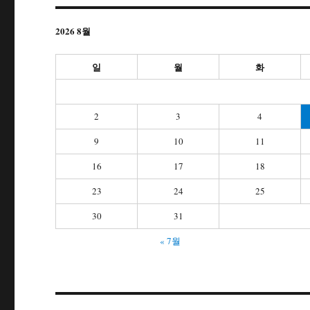
2026 8월
일
월
화
2
3
4
9
10
11
16
17
18
23
24
25
30
31
« 7월