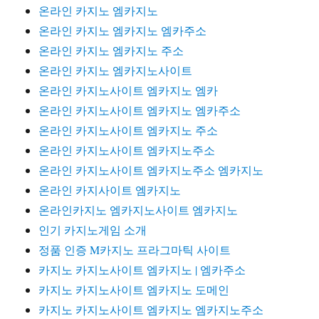
온라인 카지노 엠카지노
온라인 카지노 엠카지노 엠카주소
온라인 카지노 엠카지노 주소
온라인 카지노 엠카지노사이트
온라인 카지노사이트 엠카지노 엠카
온라인 카지노사이트 엠카지노 엠카주소
온라인 카지노사이트 엠카지노 주소
온라인 카지노사이트 엠카지노주소
온라인 카지노사이트 엠카지노주소 엠카지노
온라인 카지사이트 엠카지노
온라인카지노 엠카지노사이트 엠카지노
인기 카지노게임 소개
정품 인증 M카지노 프라그마틱 사이트
카지노 카지노사이트 엠카지노 | 엠카주소
카지노 카지노사이트 엠카지노 도메인
카지노 카지노사이트 엠카지노 엠카지노주소