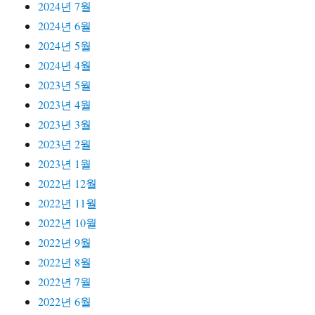
2024년 7월
2024년 6월
2024년 5월
2024년 4월
2023년 5월
2023년 4월
2023년 3월
2023년 2월
2023년 1월
2022년 12월
2022년 11월
2022년 10월
2022년 9월
2022년 8월
2022년 7월
2022년 6월