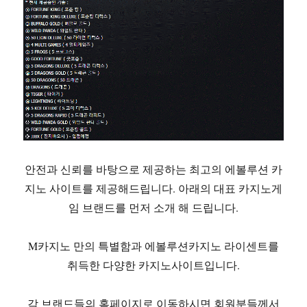
안전과 신뢰를 바탕으로 제공하는 최고의 에볼루션 카
지노 사이트를 제공해드립니다. 아래의 대표 카지노게
임 브랜드를 먼저 소개 해 드립니다.
M카지노 만의 특별함과 에볼루션카지노 라이센트를
취득한 다양한 카지노사이트입니다.
각 브랜드들의 홈페이지로 이동하시면 회원분들께서