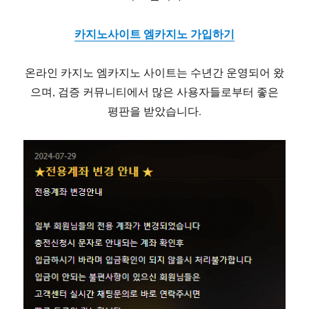
카지노사이트 엠카지노 가입하기
온라인 카지노 엠카지노 사이트는 수년간 운영되어 왔
으며, 검증 커뮤니티에서 많은 사용자들로부터 좋은
평판을 받았습니다.