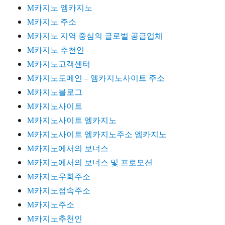
M카지노 엠카지노
M카지노 주소
M카지노 지역 중심의 글로벌 공급업체
M카지노 추천인
M카지노고객센터
M카지노도메인 – 엠카지노사이트 주소
M카지노블로그
M카지노사이트
M카지노사이트 엠카지노
M카지노사이트 엠카지노주소 엠카지노
M카지노에서의 보너스
M카지노에서의 보너스 및 프로모션
M카지노우회주소
M카지노접속주소
M카지노주소
M카지노추천인