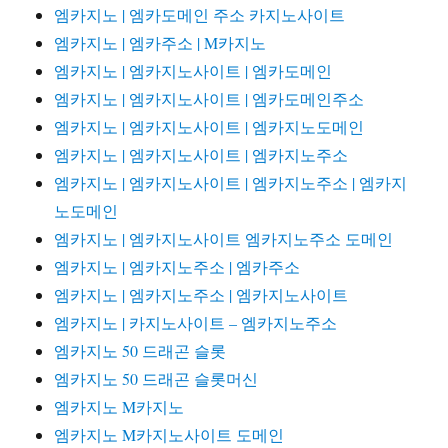
엠카지노 | 엠카도메인 주소 카지노사이트
엠카지노 | 엠카주소 | M카지노
엠카지노 | 엠카지노사이트 | 엠카도메인
엠카지노 | 엠카지노사이트 | 엠카도메인주소
엠카지노 | 엠카지노사이트 | 엠카지노도메인
엠카지노 | 엠카지노사이트 | 엠카지노주소
엠카지노 | 엠카지노사이트 | 엠카지노주소 | 엠카지
노도메인
엠카지노 | 엠카지노사이트 엠카지노주소 도메인
엠카지노 | 엠카지노주소 | 엠카주소
엠카지노 | 엠카지노주소 | 엠카지노사이트
엠카지노 | 카지노사이트 – 엠카지노주소
엠카지노 50 드래곤 슬롯
엠카지노 50 드래곤 슬롯머신
엠카지노 M카지노
엠카지노 M카지노사이트 도메인