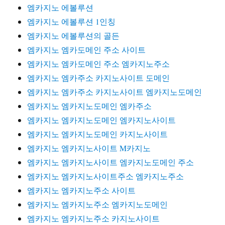
엠카지노 에볼루션
엠카지노 에볼루션 1인칭
엠카지노 에볼루션의 골든
엠카지노 엠카도메인 주소 사이트
엠카지노 엠카도메인 주소 엠카지노주소
엠카지노 엠카주소 카지노사이트 도메인
엠카지노 엠카주소 카지노사이트 엠카지노도메인
엠카지노 엠카지노도메인 엠카주소
엠카지노 엠카지노도메인 엠카지노사이트
엠카지노 엠카지노도메인 카지노사이트
엠카지노 엠카지노사이트 M카지노
엠카지노 엠카지노사이트 엠카지노도메인 주소
엠카지노 엠카지노사이트주소 엠카지노주소
엠카지노 엠카지노주소 사이트
엠카지노 엠카지노주소 엠카지노도메인
엠카지노 엠카지노주소 카지노사이트