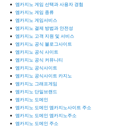
엠카지노 게임 선택과 사용자 경험
엠카지노 게임 종류
엠카지노 게임서비스
엠카지노 결제 방법과 안전성
엠카지노 고객 지원 및 서비스
엠카지노 공식 블로그사이트
엠카지노 공식 사이트
엠카지노 공식 커뮤니티
엠카지노 공식사이트
엠카지노 공식사이트 카지노
엠카지노 그래프게임
엠카지노 단일브랜드
엠카지노 도메인
엠카지노 도메인 엠카지노사이트 주소
엠카지노 도메인 엠카지노주소
엠카지노 도메인 주소