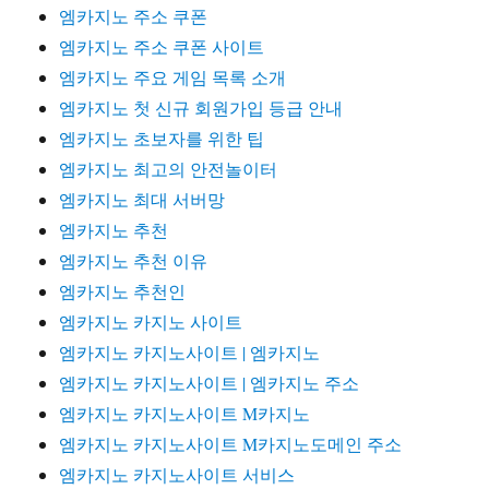
엠카지노 주소 쿠폰
엠카지노 주소 쿠폰 사이트
엠카지노 주요 게임 목록 소개
엠카지노 첫 신규 회원가입 등급 안내
엠카지노 초보자를 위한 팁
엠카지노 최고의 안전놀이터
엠카지노 최대 서버망
엠카지노 추천
엠카지노 추천 이유
엠카지노 추천인
엠카지노 카지노 사이트
엠카지노 카지노사이트 | 엠카지노
엠카지노 카지노사이트 | 엠카지노 주소
엠카지노 카지노사이트 M카지노
엠카지노 카지노사이트 M카지노도메인 주소
엠카지노 카지노사이트 서비스