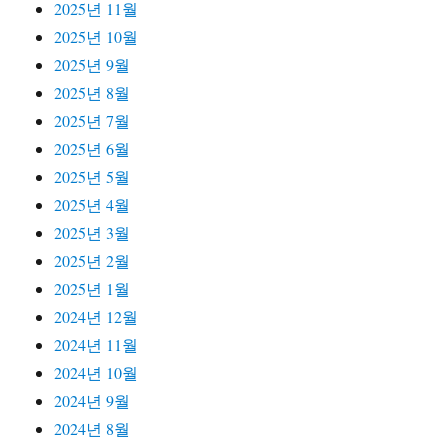
2025년 11월
2025년 10월
2025년 9월
2025년 8월
2025년 7월
2025년 6월
2025년 5월
2025년 4월
2025년 3월
2025년 2월
2025년 1월
2024년 12월
2024년 11월
2024년 10월
2024년 9월
2024년 8월