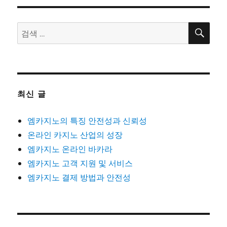
검
검
색
색:
최신 글
엠카지노의 특징 안전성과 신뢰성
온라인 카지노 산업의 성장
엠카지노 온라인 바카라
엠카지노 고객 지원 및 서비스
엠카지노 결제 방법과 안전성