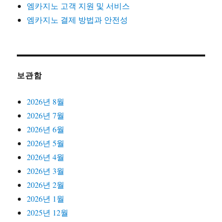
엠카지노 고객 지원 및 서비스
엠카지노 결제 방법과 안전성
보관함
2026년 8월
2026년 7월
2026년 6월
2026년 5월
2026년 4월
2026년 3월
2026년 2월
2026년 1월
2025년 12월