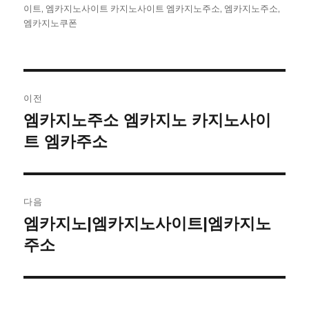
이트
,
엠카지노사이트 카지노사이트 엠카지노주소
,
엠카지노주소
,
엠카지노쿠폰
글
이전
내
엠카지노주소 엠카지노 카지노사이
이
전
트 엠카주소
비
글:
게
이
다음
엠카지노|엠카지노사이트|엠카지노
다
션
음
주소
글: