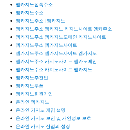
엠카지노접속주소
엠카지노주소
엠카지노주소 | 엠카지노
엠카지노주소 엠카지노 카지노사이트 엠카주소
엠카지노주소 엠카지노도메인 카지노사이트
엠카지노주소 엠카지노사이트
엠카지노주소 엠카지노사이트 엠카지노
엠카지노주소 카지노사이트 엠카도메인
엠카지노주소 카지노사이트 엠카지노
엠카지노추천인
엠카지노쿠폰
엠카지노회원가입
온라인 엠카지노
온라인 카지노 게임 설명
온라인 카지노 보안 및 개인정보 보호
온라인 카지노 산업의 성장