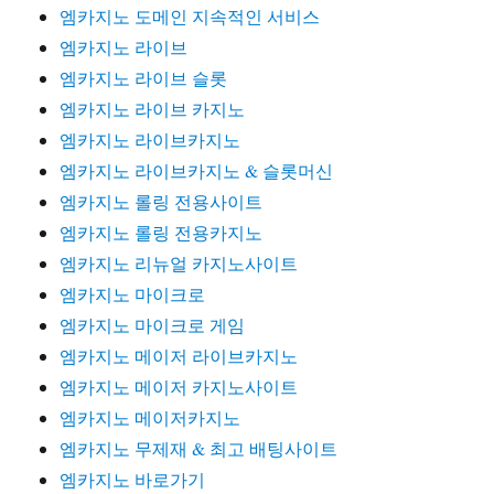
엠카지노 도메인 지속적인 서비스
엠카지노 라이브
엠카지노 라이브 슬롯
엠카지노 라이브 카지노
엠카지노 라이브카지노
엠카지노 라이브카지노 & 슬롯머신
엠카지노 롤링 전용사이트
엠카지노 롤링 전용카지노
엠카지노 리뉴얼 카지노사이트
엠카지노 마이크로
엠카지노 마이크로 게임
엠카지노 메이저 라이브카지노
엠카지노 메이저 카지노사이트
엠카지노 메이저카지노
엠카지노 무제재 & 최고 배팅사이트
엠카지노 바로가기