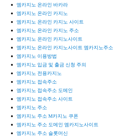
엠카지노 온라인 바카라
엠카지노 온라인 카지노
엠카지노 온라인 카지노 사이트
엠카지노 온라인 카지노 주소
엠카지노 온라인 카지노사이트
엠카지노 온라인 카지노사이트 엠카지노주소
엠카지노 이용방법
엠카지노 입금 및 출금 신청 주의
엠카지노 전용카지노
엠카지노 접속주소
엠카지노 접속주소 도메인
엠카지노 접속주소 사이트
엠카지노 주소
엠카지노 주소 M카지노 쿠폰
엠카지노 주소 도메인 엠카지노사이트
엠카지노 주소 슬롯머신