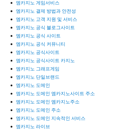
엠카지노 게임서비스
엠카지노 결제 방법과 안전성
엠카지노 고객 지원 및 서비스
엠카지노 공식 블로그사이트
엠카지노 공식 사이트
엠카지노 공식 커뮤니티
엠카지노 공식사이트
엠카지노 공식사이트 카지노
엠카지노 그래프게임
엠카지노 단일브랜드
엠카지노 도메인
엠카지노 도메인 엠카지노사이트 주소
엠카지노 도메인 엠카지노주소
엠카지노 도메인 주소
엠카지노 도메인 지속적인 서비스
엠카지노 라이브