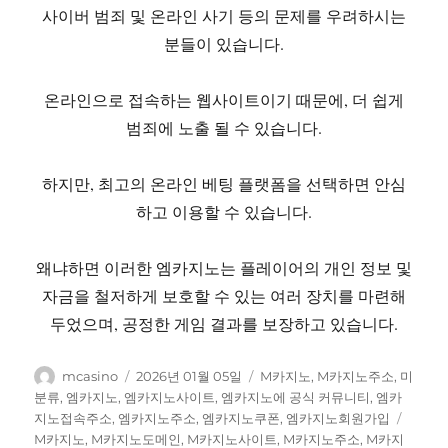
사이버 범죄 및 온라인 사기 등의 문제를 우려하시는
분들이 있습니다.
온라인으로 접속하는 웹사이트이기 때문에, 더 쉽게
범죄에 노출 될 수 있습니다.
하지만, 최고의 온라인 베팅 플랫폼을 선택하면 안심
하고 이용할 수 있습니다.
왜냐하면 이러한 엠카지노는 플레이어의 개인 정보 및
자금을 철저하게 보호할 수 있는 여러 장치를 마련해
두었으며, 공정한 게임 결과를 보장하고 있습니다.
글
작
카
mcasino
2026년 01월 05일
M카지노
,
M카지노주소
,
미
쓴
성
테
분류
,
엠카지노
,
엠카지노사이트
,
엠카지노에 공식 커뮤니티
,
엠카
이
일
고
태
지노접속주소
,
엠카지노주소
,
엠카지노쿠폰
,
엠카지노회원가입
자
리
그
M카지노
,
M카지노도메인
,
M카지노사이트
,
M카지노주소
,
M카지