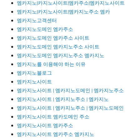
엠카지노|카지노사이트|엠카주소|엠카지노사이트
엠카지노|카지노사이트|엠카지노주소 엠카
엠카지노고객센터
엠카지노도메인 엠카주소
엠카지노도메인 엠카주소 사이트
엠카지노도메인 엠카지노주소 사이트
엠카지노도메인 엠카지노주소 엠카지노
엠카지노를 이용해야 하는 이유
엠카지노블로그
엠카지노사이트
엠카지노사이트 | 엠카지노도메인 | 엠카지노주소
엠카지노사이트 | 엠카지노주소 | 엠카지노
엠카지노사이트 | 엠카지노주소 | 엠카지노도메인
엠카지노사이트 엠카도메인 주소
엠카지노사이트 엠카주소
엠카지노사이트 엠카주소 엠카지노