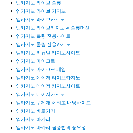
엠카지노 라이브 슬롯
엠카지노 라이브 카지노
엠카지노 라이브카지노
엠카지노 라이브카지노 & 슬롯머신
엠카지노 롤링 전용사이트
엠카지노 롤링 전용카지노
엠카지노 리뉴얼 카지노사이트
엠카지노 마이크로
엠카지노 마이크로 게임
엠카지노 메이저 라이브카지노
엠카지노 메이저 카지노사이트
엠카지노 메이저카지노
엠카지노 무제재 & 최고 배팅사이트
엠카지노 바로가기
엠카지노 바카라
엠카지노 바카라 필승법의 중요성