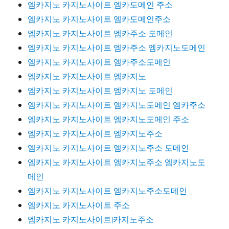
엠카지노 카지노사이트 엠카도메인 주소
엠카지노 카지노사이트 엠카도메인주소
엠카지노 카지노사이트 엠카주소 도메인
엠카지노 카지노사이트 엠카주소 엠카지노도메인
엠카지노 카지노사이트 엠카주소도메인
엠카지노 카지노사이트 엠카지노
엠카지노 카지노사이트 엠카지노 도메인
엠카지노 카지노사이트 엠카지노도메인 엠카주소
엠카지노 카지노사이트 엠카지노도메인 주소
엠카지노 카지노사이트 엠카지노주소
엠카지노 카지노사이트 엠카지노주소 도메인
엠카지노 카지노사이트 엠카지노주소 엠카지노도
메인
엠카지노 카지노사이트 엠카지노주소도메인
엠카지노 카지노사이트 주소
엠카지노 카지노사이트|카지노주소