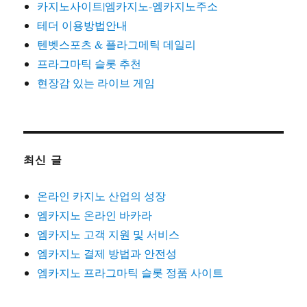
카지노사이트|엠카지노-엠카지노주소
테더 이용방법안내
텐벳스포츠 & 플라그메틱 데일리
프라그마틱 슬롯 추천
현장감 있는 라이브 게임
최신 글
온라인 카지노 산업의 성장
엠카지노 온라인 바카라
엠카지노 고객 지원 및 서비스
엠카지노 결제 방법과 안전성
엠카지노 프라그마틱 슬롯 정품 사이트