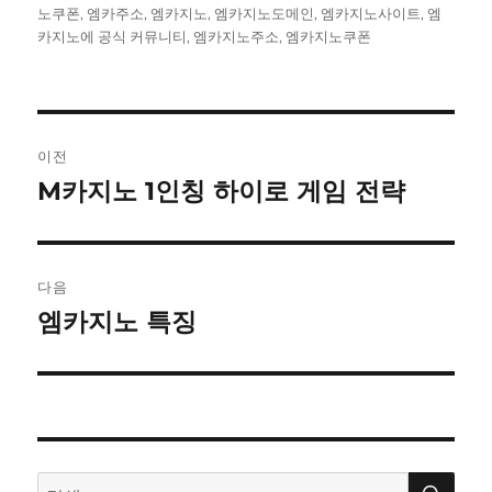
노쿠폰
,
엠카주소
,
엠카지노
,
엠카지노도메인
,
엠카지노사이트
,
엠
카지노에 공식 커뮤니티
,
엠카지노주소
,
엠카지노쿠폰
글
이전
내
M카지노 1인칭 하이로 게임 전략
이
전
비
글:
게
다음
이
엠카지노 특징
다
음
션
글:
검
검