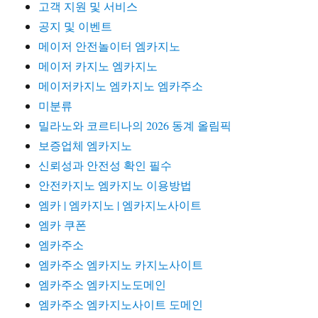
고객 지원 및 서비스
공지 및 이벤트
메이저 안전놀이터 엠카지노
메이저 카지노 엠카지노
메이저카지노 엠카지노 엠카주소
미분류
밀라노와 코르티나의 2026 동계 올림픽
보증업체 엠카지노
신뢰성과 안전성 확인 필수
안전카지노 엠카지노 이용방법
엠카 | 엠카지노 | 엠카지노사이트
엠카 쿠폰
엠카주소
엠카주소 엠카지노 카지노사이트
엠카주소 엠카지노도메인
엠카주소 엠카지노사이트 도메인