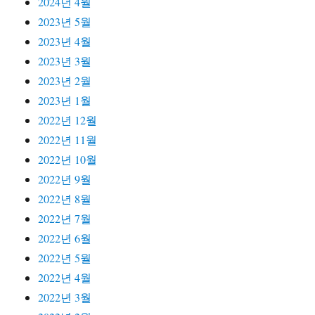
2024년 4월
2023년 5월
2023년 4월
2023년 3월
2023년 2월
2023년 1월
2022년 12월
2022년 11월
2022년 10월
2022년 9월
2022년 8월
2022년 7월
2022년 6월
2022년 5월
2022년 4월
2022년 3월