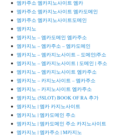
엠카주소 엠카지노사이트 엠카
엠카주소 엠카지노사이트 엠카도메인
엠카주소 엠카지노사이트도메인
엠카지노
엠카지노 – 엠카도메인 엠카주소
엠카지노 – 엠카주소 – 엠카도메인
엠카지노 – 엠카지노사이트 – 도메인|주소
엠카지노 – 엠카지노사이트 | 도메인 | 주소
엠카지노 – 엠카지노사이트 엠카주소
엠카지노 – 카지노사이트 – 엠카주소
엠카지노 – 카지노사이트 엠카주소
엠카지노 (5SLOT) BOOK OF RA 추가
엠카지노 | 엠카 카지노사이트
엠카지노 | 엠카도메인 주소
엠카지노 | 엠카도메인 주소 카지노사이트
엠카지노 | 엠카주소 | M카지노