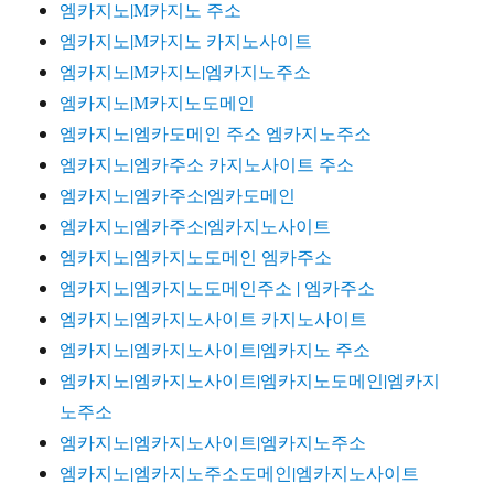
엠카지노|M카지노 주소
엠카지노|M카지노 카지노사이트
엠카지노|M카지노|엠카지노주소
엠카지노|M카지노도메인
엠카지노|엠카도메인 주소 엠카지노주소
엠카지노|엠카주소 카지노사이트 주소
엠카지노|엠카주소|엠카도메인
엠카지노|엠카주소|엠카지노사이트
엠카지노|엠카지노도메인 엠카주소
엠카지노|엠카지노도메인주소 | 엠카주소
엠카지노|엠카지노사이트 카지노사이트
엠카지노|엠카지노사이트|엠카지노 주소
엠카지노|엠카지노사이트|엠카지노도메인|엠카지
노주소
엠카지노|엠카지노사이트|엠카지노주소
엠카지노|엠카지노주소도메인|엠카지노사이트