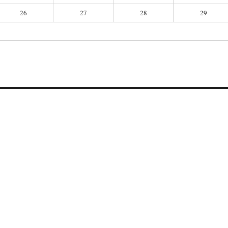
26
27
28
29