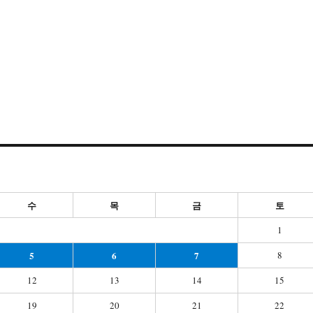
수
목
금
토
1
5
6
7
8
12
13
14
15
19
20
21
22