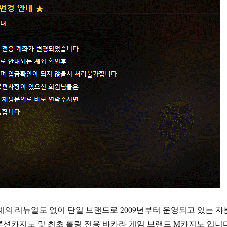
의 리뉴얼도 없이 단일 브랜드로 2009년부터 운영되고 있는 자
션카지노 및 최초 롤링 전용 바카라 게임 브랜드 M카지노 입니다