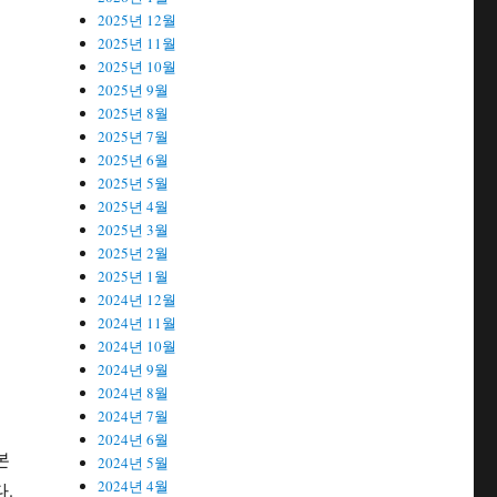
2025년 12월
2025년 11월
2025년 10월
2025년 9월
2025년 8월
2025년 7월
2025년 6월
2025년 5월
2025년 4월
2025년 3월
2025년 2월
2025년 1월
2024년 12월
2024년 11월
2024년 10월
2024년 9월
2024년 8월
2024년 7월
2024년 6월
본
2024년 5월
2024년 4월
.