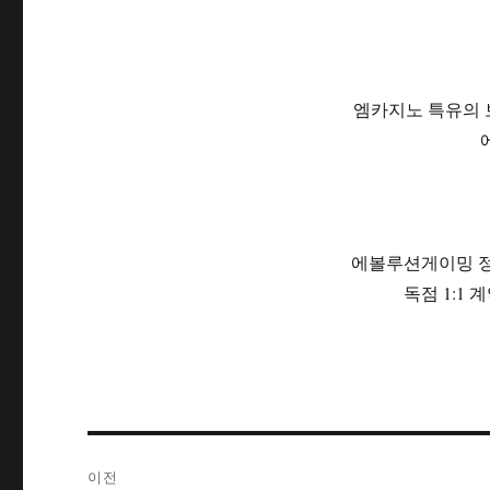
엠카지노 특유의 
에볼루션게이밍 정
독점 1:1
글
이전