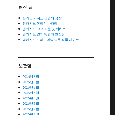
최신 글
온라인 카지노 산업의 성장
엠카지노 온라인 바카라
엠카지노 고객 지원 및 서비스
엠카지노 결제 방법과 안전성
엠카지노 프라그마틱 슬롯 정품 사이트
보관함
2026년 8월
2026년 7월
2026년 6월
2026년 5월
2026년 4월
2026년 3월
2026년 2월
2026년 1월