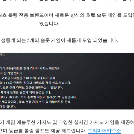
최초 롤링 전용 브랜드이며 새로운 방식의 호텔 슬롯 게임을 도입
였습니다.
생중계 되는 5개의 슬롯 게임이 새롭게 도입 되었습니다.
기 게임 에볼루션 카지노 및 다양한 실시간 카지노 게임을 제공
으며 등급별 롤링 콤프도 제공 해드립니다.
프리미어카주소