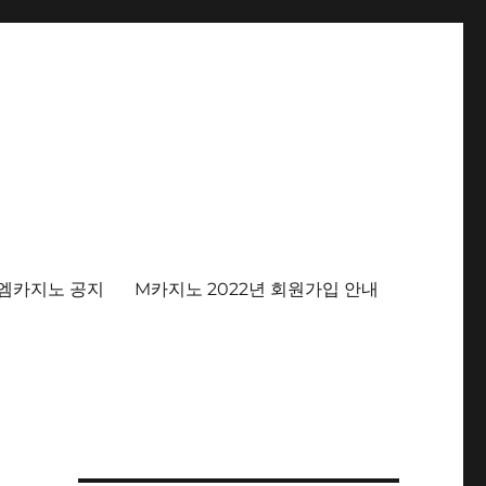
엠카지노 공지
M카지노 2022년 회원가입 안내