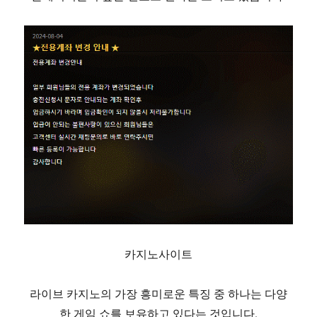
카지노사이트
라이브 카지노의 가장 흥미로운 특징 중 하나는 다양
한 게임 쇼를 보유하고 있다는 것입니다.