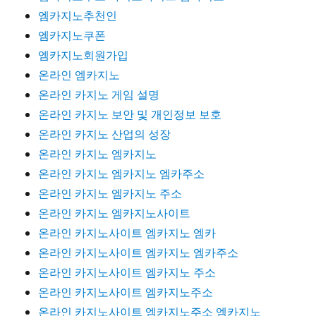
엠카지노추천인
엠카지노쿠폰
엠카지노회원가입
온라인 엠카지노
온라인 카지노 게임 설명
온라인 카지노 보안 및 개인정보 보호
온라인 카지노 산업의 성장
온라인 카지노 엠카지노
온라인 카지노 엠카지노 엠카주소
온라인 카지노 엠카지노 주소
온라인 카지노 엠카지노사이트
온라인 카지노사이트 엠카지노 엠카
온라인 카지노사이트 엠카지노 엠카주소
온라인 카지노사이트 엠카지노 주소
온라인 카지노사이트 엠카지노주소
온라인 카지노사이트 엠카지노주소 엠카지노