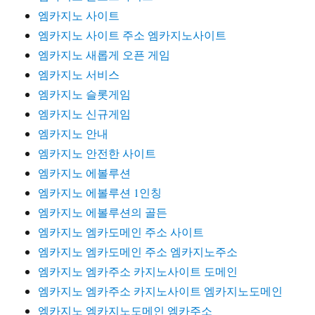
엠카지노 사이트
엠카지노 사이트 주소 엠카지노사이트
엠카지노 새롭게 오픈 게임
엠카지노 서비스
엠카지노 슬롯게임
엠카지노 신규게임
엠카지노 안내
엠카지노 안전한 사이트
엠카지노 에볼루션
엠카지노 에볼루션 1인칭
엠카지노 에볼루션의 골든
엠카지노 엠카도메인 주소 사이트
엠카지노 엠카도메인 주소 엠카지노주소
엠카지노 엠카주소 카지노사이트 도메인
엠카지노 엠카주소 카지노사이트 엠카지노도메인
엠카지노 엠카지노도메인 엠카주소