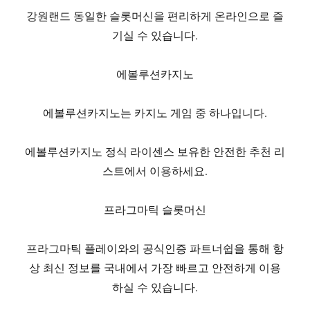
강원랜드 동일한 슬롯머신을 편리하게 온라인으로 즐
기실 수 있습니다.
에볼루션카지노
에볼루션카지노는 카지노 게임 중 하나입니다.
에볼루션카지노 정식 라이센스 보유한 안전한 추천 리
스트에서 이용하세요.
프라그마틱 슬롯머신
프라그마틱 플레이와의 공식인증 파트너쉽을 통해 항
상 최신 정보를 국내에서 가장 빠르고 안전하게 이용
하실 수 있습니다.