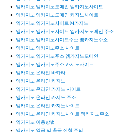
엠카지노 엠카지노도메인 엠카지노사이트
엠카지노 엠카지노도메인 카지노사이트
엠카지노 엠카지노사이트 M카지노
엠카지노 엠카지노사이트 엠카지노도메인 주소
엠카지노 엠카지노사이트주소 엠카지노주소
엠카지노 엠카지노주소 사이트
엠카지노 엠카지노주소 엠카지노도메인
엠카지노 엠카지노주소 카지노사이트
엠카지노 온라인 바카라
엠카지노 온라인 카지노
엠카지노 온라인 카지노 사이트
엠카지노 온라인 카지노 주소
엠카지노 온라인 카지노사이트
엠카지노 온라인 카지노사이트 엠카지노주소
엠카지노 이용방법
엠카지노 입금 및 출금 신청 주의