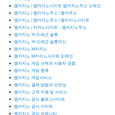
엠카지노 | 엠카지노사이트 엠카지노주소 도메인
엠카지노 | 엠카지노주소 | 엠카주소
엠카지노 | 엠카지노주소 | 엠카지노사이트
엠카지노 | 카지노사이트 – 엠카지노주소
엠카지노 50 드래곤 슬롯
엠카지노 50 드래곤 슬롯머신
엠카지노 M카지노
엠카지노 M카지노사이트 도메인
엠카지노 게임 선택과 사용자 경험
엠카지노 게임 종류
엠카지노 게임서비스
엠카지노 결제 방법과 안전성
엠카지노 고객 지원 및 서비스
엠카지노 공식 블로그사이트
엠카지노 공식 사이트
엠카지노 공식 커뮤니티