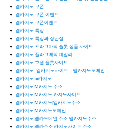
엠카지노 쿠폰
엠카지노 쿠폰 이벤트
엠카지노 쿠폰이벤트
엠카지노 특징
엠카지노 특징과 장단점
엠카지노 프라그마틱 슬롯 정품 사이트
엠카지노 플라그메틱 데일리
엠카지노 호텔 슬롯사이트
엠카지노- 엠카지노사이트 – 엠카지노도메인
엠카지노|m카지노
엠카지노|M카지노 주소
엠카지노|M카지노 카지노사이트
엠카지노|M카지노|엠카지노주소
엠카지노|M카지노도메인
엠카지노|엠카도메인 주소 엠카지노주소
엠카지노|엠카주소 카지노사이트 주소