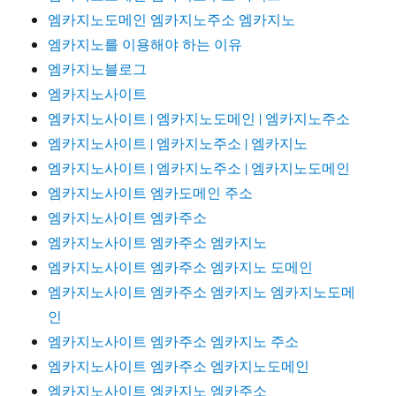
엠카지노도메인 엠카지노주소 엠카지노
엠카지노를 이용해야 하는 이유
엠카지노블로그
엠카지노사이트
엠카지노사이트 | 엠카지노도메인 | 엠카지노주소
엠카지노사이트 | 엠카지노주소 | 엠카지노
엠카지노사이트 | 엠카지노주소 | 엠카지노도메인
엠카지노사이트 엠카도메인 주소
엠카지노사이트 엠카주소
엠카지노사이트 엠카주소 엠카지노
엠카지노사이트 엠카주소 엠카지노 도메인
엠카지노사이트 엠카주소 엠카지노 엠카지노도메
인
엠카지노사이트 엠카주소 엠카지노 주소
엠카지노사이트 엠카주소 엠카지노도메인
엠카지노사이트 엠카지노 엠카주소