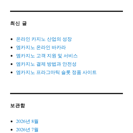
최신 글
온라인 카지노 산업의 성장
엠카지노 온라인 바카라
엠카지노 고객 지원 및 서비스
엠카지노 결제 방법과 안전성
엠카지노 프라그마틱 슬롯 정품 사이트
보관함
2026년 8월
2026년 7월