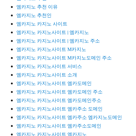
엠카지노 추천 이유
엠카지노 추천인
엠카지노 카지노 사이트
엠카지노 카지노사이트 | 엠카지노
엠카지노 카지노사이트 | 엠카지노 주소
엠카지노 카지노사이트 M카지노
엠카지노 카지노사이트 M카지노도메인 주소
엠카지노 카지노사이트 서비스
엠카지노 카지노사이트 소개
엠카지노 카지노사이트 엠카도메인
엠카지노 카지노사이트 엠카도메인 주소
엠카지노 카지노사이트 엠카도메인주소
엠카지노 카지노사이트 엠카주소 도메인
엠카지노 카지노사이트 엠카주소 엠카지노도메인
엠카지노 카지노사이트 엠카주소도메인
엠카지노 카지노사이트 엠카지노