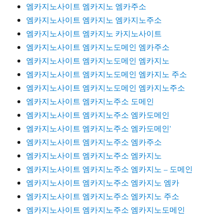
엠카지노사이트 엠카지노 엠카주소
엠카지노사이트 엠카지노 엠카지노주소
엠카지노사이트 엠카지노 카지노사이트
엠카지노사이트 엠카지노도메인 엠카주소
엠카지노사이트 엠카지노도메인 엠카지노
엠카지노사이트 엠카지노도메인 엠카지노 주소
엠카지노사이트 엠카지노도메인 엠카지노주소
엠카지노사이트 엠카지노주소 도메인
엠카지노사이트 엠카지노주소 엠카도메인
엠카지노사이트 엠카지노주소 엠카도메인'
엠카지노사이트 엠카지노주소 엠카주소
엠카지노사이트 엠카지노주소 엠카지노
엠카지노사이트 엠카지노주소 엠카지노 – 도메인
엠카지노사이트 엠카지노주소 엠카지노 엠카
엠카지노사이트 엠카지노주소 엠카지노 주소
엠카지노사이트 엠카지노주소 엠카지노도메인