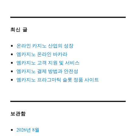
최신 글
온라인 카지노 산업의 성장
엠카지노 온라인 바카라
엠카지노 고객 지원 및 서비스
엠카지노 결제 방법과 안전성
엠카지노 프라그마틱 슬롯 정품 사이트
보관함
2026년 8월