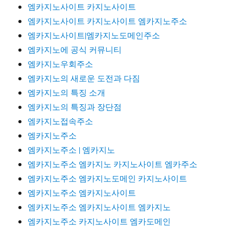
엠카지노사이트 카지노사이트
엠카지노사이트 카지노사이트 엠카지노주소
엠카지노사이트|엠카지노도메인주소
엠카지노에 공식 커뮤니티
엠카지노우회주소
엠카지노의 새로운 도전과 다짐
엠카지노의 특징 소개
엠카지노의 특징과 장단점
엠카지노접속주소
엠카지노주소
엠카지노주소 | 엠카지노
엠카지노주소 엠카지노 카지노사이트 엠카주소
엠카지노주소 엠카지노도메인 카지노사이트
엠카지노주소 엠카지노사이트
엠카지노주소 엠카지노사이트 엠카지노
엠카지노주소 카지노사이트 엠카도메인