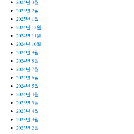
2025년 3월
2025년 2월
2025년 1월
2024년 12월
2024년 11월
2024년 10월
2024년 9월
2024년 8월
2024년 7월
2024년 6월
2024년 5월
2024년 4월
2023년 5월
2023년 4월
2023년 3월
2023년 2월