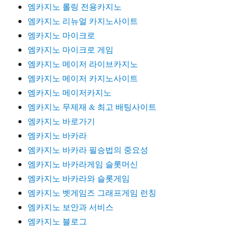
엠카지노 롤링 전용카지노
엠카지노 리뉴얼 카지노사이트
엠카지노 마이크로
엠카지노 마이크로 게임
엠카지노 메이저 라이브카지노
엠카지노 메이저 카지노사이트
엠카지노 메이저카지노
엠카지노 무제재 & 최고 배팅사이트
엠카지노 바로가기
엠카지노 바카라
엠카지노 바카라 필승법의 중요성
엠카지노 바카라게임 슬롯머신
엠카지노 바카라와 슬롯게임
엠카지노 벳게임즈 그래프게임 런칭
엠카지노 보안과 서비스
엠카지노 블로그