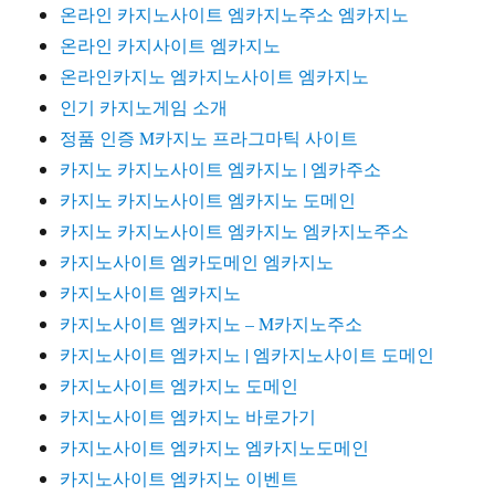
온라인 카지노사이트 엠카지노주소 엠카지노
온라인 카지사이트 엠카지노
온라인카지노 엠카지노사이트 엠카지노
인기 카지노게임 소개
정품 인증 M카지노 프라그마틱 사이트
카지노 카지노사이트 엠카지노 | 엠카주소
카지노 카지노사이트 엠카지노 도메인
카지노 카지노사이트 엠카지노 엠카지노주소
카지노사이트 엠카도메인 엠카지노
카지노사이트 엠카지노
카지노사이트 엠카지노 – M카지노주소
카지노사이트 엠카지노 | 엠카지노사이트 도메인
카지노사이트 엠카지노 도메인
카지노사이트 엠카지노 바로가기
카지노사이트 엠카지노 엠카지노도메인
카지노사이트 엠카지노 이벤트