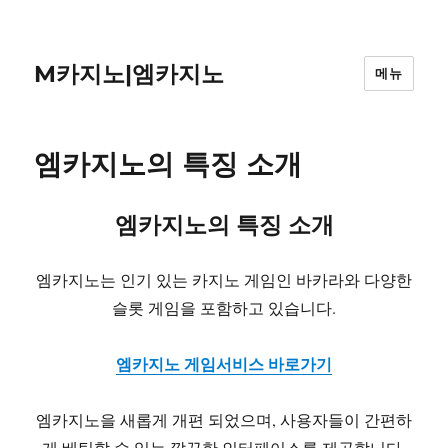
M카지노|엠카지노
메뉴
엠카지노의 특징 소개
엠카지노의 특징 소개
엠카지노는 인기 있는 카지노 게임인 바카라와 다양한
슬롯 게임을 포함하고 있습니다.
엠카지노 게임서비스 바로가기
엠카지노을 새롭게 개편 되었으며, 사용자들이 간편하
게 베팅할 수 있는 깔끔한 인터페이스를 제공합니다.