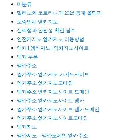
미분류
밀라노와 코르티나의 2026 동계 올림픽
보증업체 엠카지노
신뢰성과 안전성 확인 필수
안전카지노 엠카지노 이용방법
엠카 | 엠카지노 | 엠카지노사이트
엠카 쿠폰
엠카주소
엠카주소 엠카지노 카지노사이트
엠카주소 엠카지노도메인
엠카주소 엠카지노사이트 도메인
엠카주소 엠카지노사이트 엠카
엠카주소 엠카지노사이트 엠카도메인
엠카주소 엠카지노사이트도메인
엠카지노
엠카지노 – 엠카도메인 엠카주소