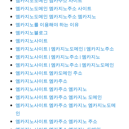
엠카지노도메인 엠카주소 사이트
엠카지노도메인 엠카지노주소 사이트
엠카지노도메인 엠카지노주소 엠카지노
엠카지노를 이용해야 하는 이유
엠카지노블로그
엠카지노사이트
엠카지노사이트 | 엠카지노도메인 | 엠카지노주소
엠카지노사이트 | 엠카지노주소 | 엠카지노
엠카지노사이트 | 엠카지노주소 | 엠카지노도메인
엠카지노사이트 엠카도메인 주소
엠카지노사이트 엠카주소
엠카지노사이트 엠카주소 엠카지노
엠카지노사이트 엠카주소 엠카지노 도메인
엠카지노사이트 엠카주소 엠카지노 엠카지노도메
인
엠카지노사이트 엠카주소 엠카지노 주소