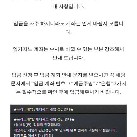
내 사항입니다.
입금을 자주 하시더라도 계좌는 언제 바뀔지 모릅니
다.
엠카지노 계좌는 수시로 바뀔 수 있는 부분 강조해서
안내 드립니다.
입금 신청 후 입금 계좌 안내 문자를 받으시면 꼭 해당
문자에서 “입금 계좌 번호” / “예금주명” / “은행” 3가지
는 필수적으로 확인 후에 입금해주시기 바랍니다.