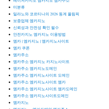
메이저카지노 엠카지노 엠카주소
미분류
밀라노와 코르티나의 2026 동계 올림픽
보증업체 엠카지노
신뢰성과 안전성 확인 필수
안전카지노 엠카지노 이용방법
엠카 | 엠카지노 | 엠카지노사이트
엠카 쿠폰
엠카주소
엠카주소 엠카지노 카지노사이트
엠카주소 엠카지노도메인
엠카주소 엠카지노사이트 도메인
엠카주소 엠카지노사이트 엠카
엠카주소 엠카지노사이트 엠카도메인
엠카주소 엠카지노사이트도메인
엠카지노