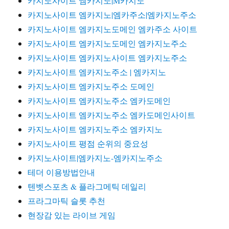
카지노사이트 엠카지노|M카지노
카지노사이트 엠카지노|엠카주소|엠카지노주소
카지노사이트 엠카지노도메인 엠카주소 사이트
카지노사이트 엠카지노도메인 엠카지노주소
카지노사이트 엠카지노사이트 엠카지노주소
카지노사이트 엠카지노주소 | 엠카지노
카지노사이트 엠카지노주소 도메인
카지노사이트 엠카지노주소 엠카도메인
카지노사이트 엠카지노주소 엠카도메인사이트
카지노사이트 엠카지노주소 엠카지노
카지노사이트 평점 순위의 중요성
카지노사이트|엠카지노-엠카지노주소
테더 이용방법안내
텐벳스포츠 & 플라그메틱 데일리
프라그마틱 슬롯 추천
현장감 있는 라이브 게임