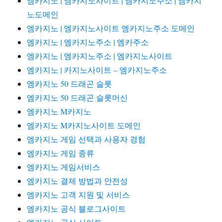
엠카지노 | 엠카지노사이트 | 엠카지노주소 | 엠카지
노도메인
엠카지노 | 엠카지노사이트 엠카지노주소 도메인
엠카지노 | 엠카지노주소 | 엠카주소
엠카지노 | 엠카지노주소 | 엠카지노사이트
엠카지노 | 카지노사이트 – 엠카지노주소
엠카지노 50 드래곤 슬롯
엠카지노 50 드래곤 슬롯머신
엠카지노 M카지노
엠카지노 M카지노사이트 도메인
엠카지노 게임 선택과 사용자 경험
엠카지노 게임 종류
엠카지노 게임서비스
엠카지노 결제 방법과 안전성
엠카지노 고객 지원 및 서비스
엠카지노 공식 블로그사이트