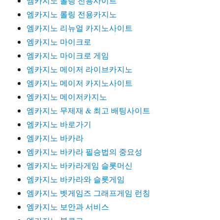
엠카지노 롤링 전용사이트
엠카지노 롤링 전용카지노
엠카지노 리뉴얼 카지노사이트
엠카지노 마이크로
엠카지노 마이크로 게임
엠카지노 메이저 라이브카지노
엠카지노 메이저 카지노사이트
엠카지노 메이저카지노
엠카지노 무제재 & 최고 배팅사이트
엠카지노 바로가기
엠카지노 바카라
엠카지노 바카라 필승법의 중요성
엠카지노 바카라게임 슬롯머신
엠카지노 바카라와 슬롯게임
엠카지노 벳게임즈 그래프게임 런칭
엠카지노 보안과 서비스