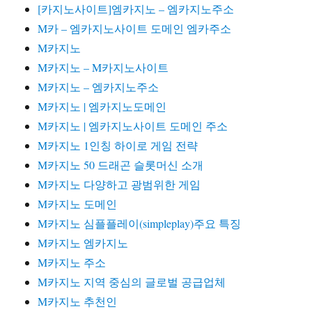
[카지노사이트]엠카지노 – 엠카지노주소
M카 – 엠카지노사이트 도메인 엠카주소
M카지노
M카지노 – M카지노사이트
M카지노 – 엠카지노주소
M카지노 | 엠카지노도메인
M카지노 | 엠카지노사이트 도메인 주소
M카지노 1인칭 하이로 게임 전략
M카지노 50 드래곤 슬롯머신 소개
M카지노 다양하고 광범위한 게임
M카지노 도메인
M카지노 심플플레이(simpleplay)주요 특징
M카지노 엠카지노
M카지노 주소
M카지노 지역 중심의 글로벌 공급업체
M카지노 추천인