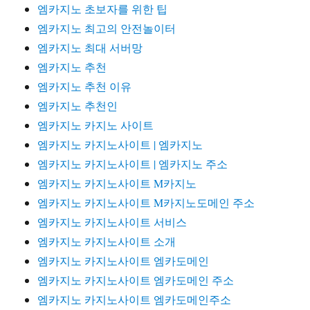
엠카지노 초보자를 위한 팁
엠카지노 최고의 안전놀이터
엠카지노 최대 서버망
엠카지노 추천
엠카지노 추천 이유
엠카지노 추천인
엠카지노 카지노 사이트
엠카지노 카지노사이트 | 엠카지노
엠카지노 카지노사이트 | 엠카지노 주소
엠카지노 카지노사이트 M카지노
엠카지노 카지노사이트 M카지노도메인 주소
엠카지노 카지노사이트 서비스
엠카지노 카지노사이트 소개
엠카지노 카지노사이트 엠카도메인
엠카지노 카지노사이트 엠카도메인 주소
엠카지노 카지노사이트 엠카도메인주소