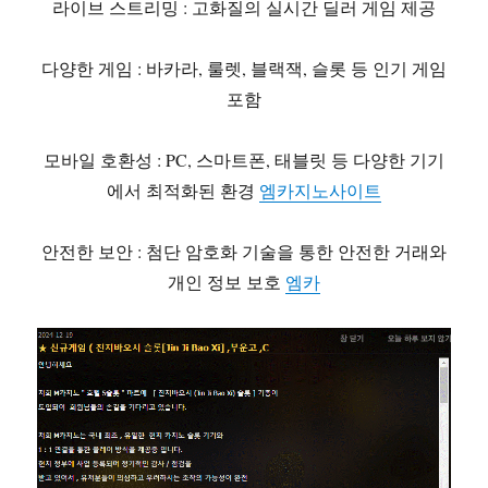
라이브 스트리밍 : 고화질의 실시간 딜러 게임 제공
다양한 게임 : 바카라, 룰렛, 블랙잭, 슬롯 등 인기 게임
포함
모바일 호환성 : PC, 스마트폰, 태블릿 등 다양한 기기
에서 최적화된 환경
엠카지노사이트
안전한 보안 : 첨단 암호화 기술을 통한 안전한 거래와
개인 정보 보호
엠카