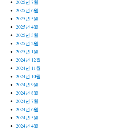
2025년 7월
2025년 6월
2025년 5월
2025년 4월
2025년 3월
2025년 2월
2025년 1월
2024년 12월
2024년 11월
2024년 10월
2024년 9월
2024년 8월
2024년 7월
2024년 6월
2024년 5월
2024년 4월