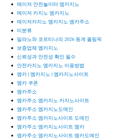
메이저 안전놀이터 엠카지노
메이저 카지노 엠카지노
메이저카지노 엠카지노 엠카주소
미분류
밀라노와 코르티나의 2026 동계 올림픽
보증업체 엠카지노
신뢰성과 안전성 확인 필수
안전카지노 엠카지노 이용방법
엠카 | 엠카지노 | 엠카지노사이트
엠카 쿠폰
엠카주소
엠카주소 엠카지노 카지노사이트
엠카주소 엠카지노도메인
엠카주소 엠카지노사이트 도메인
엠카주소 엠카지노사이트 엠카
엠카주소 엠카지노사이트 엠카도메인