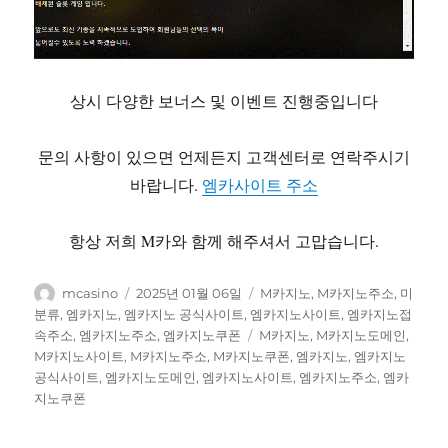
상시 다양한 보너스 및 이벤트 진행중입니다
문의 사항이 있으면 언제든지 고객센터로 연락주시기
바랍니다.
엠카사이트 주소
항상 저희 M카와 함께 해주셔서 고맙습니다.
글
작
카
mcasino
2025년 01월 06일
M카지노
,
M카지노주소
,
미
쓴
성
테
분류
,
엠카지노
,
엠카지노 공식사이트
,
엠카지노사이트
,
엠카지노접
이
일
고
태
속주소
,
엠카지노주소
,
엠카지노쿠폰
M카지노
,
M카지노도메인
,
자
리
그
M카지노사이트
,
M카지노주소
,
M카지노쿠폰
,
엠카지노
,
엠카지노
공식사이트
,
엠카지노도메인
,
엠카지노사이트
,
엠카지노주소
,
엠카
지노쿠폰