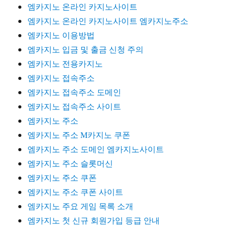
엠카지노 온라인 카지노사이트
엠카지노 온라인 카지노사이트 엠카지노주소
엠카지노 이용방법
엠카지노 입금 및 출금 신청 주의
엠카지노 전용카지노
엠카지노 접속주소
엠카지노 접속주소 도메인
엠카지노 접속주소 사이트
엠카지노 주소
엠카지노 주소 M카지노 쿠폰
엠카지노 주소 도메인 엠카지노사이트
엠카지노 주소 슬롯머신
엠카지노 주소 쿠폰
엠카지노 주소 쿠폰 사이트
엠카지노 주요 게임 목록 소개
엠카지노 첫 신규 회원가입 등급 안내