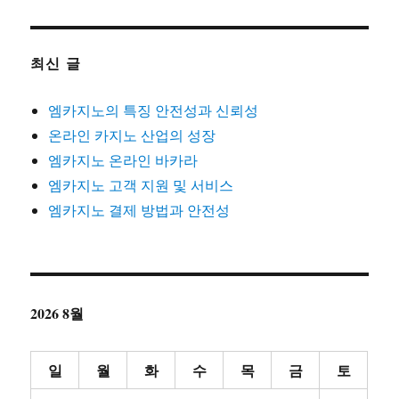
최신 글
엠카지노의 특징 안전성과 신뢰성
온라인 카지노 산업의 성장
엠카지노 온라인 바카라
엠카지노 고객 지원 및 서비스
엠카지노 결제 방법과 안전성
2026 8월
일
월
화
수
목
금
토