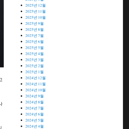
2025년 12월
2025년 11월
2025년 10월
2025년 9월
2025년 8월
2025년 7월
2025년 6월
2025년 5월
2025년 4월
2025년 3월
2025년 2월
2025년 1월
2024년 12월
고
2024년 11월
2024년 10월
2024년 9월
2024년 8월
나
2024년 7월
2024년 6월
2024년 5월
2024년 4월
임