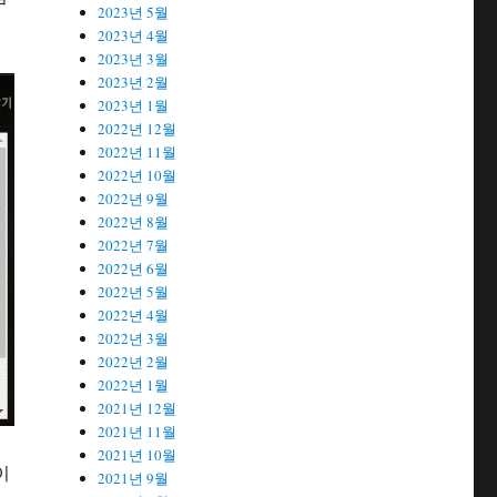
2023년 5월
2023년 4월
2023년 3월
2023년 2월
2023년 1월
2022년 12월
2022년 11월
2022년 10월
2022년 9월
2022년 8월
2022년 7월
2022년 6월
2022년 5월
2022년 4월
2022년 3월
2022년 2월
2022년 1월
2021년 12월
2021년 11월
2021년 10월
이
2021년 9월