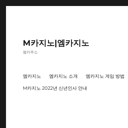
M카지노|엠카지노
엠카주소
엠카지노
엠카지노 소개
엠카지노 게임 방법
M카지노 2022년 신년인사 안내