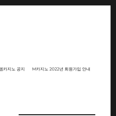
엠카지노 공지
M카지노 2022년 회원가입 안내