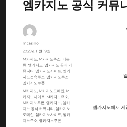
엠카지노 공식 커뮤
글
mcasino
쓴
작
2025년 11월 19일
이
성
카
M카지노
,
M카지노주소
,
미분
일
테
류
,
엠카지노
,
엠카지노 공식 커
자
고
뮤니티
,
엠카지노사이트
,
엠카
리
지노접속주소
,
엠카지노주소
,
엠카지노쿠폰
태
M카지노
,
M카지노도메인
,
M
그
카지노사이트
,
M카지노주소
,
M카지노쿠폰
,
엠카지노
,
엠카
엠카지노에서 제
지노 공식 커뮤니티
,
엠카지노
도메인
,
엠카지노사이트
,
엠카
지노주소
,
엠카지노쿠폰