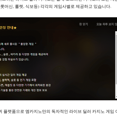
 슬롯머신, 롤렛, 식보등) 각각의 게임사별로 제공하고 있습니다.
튀 플랫품으로 엠카지노만의 독자적인 라이브 딜러 카지노 게임 