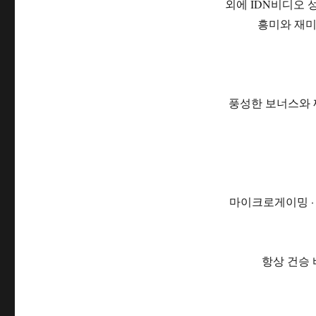
외에 IDN비디오 
흥미와 재미
풍성한 보너스와 
마이크로게이밍 ·
항상 건승