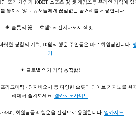
성인 포커 게임과 10BET 스포츠 및 벳 게임즈등 온라인 게임에 있
를 놓치지 않고 유저들에게 끊임없는 볼거리를 제공합니다.
◈ 슬롯의 꽃 — 호텔5 & 진지바오시 잭팟!
짜릿한 당첨의 기회, 10월의 행운 주인공은 바로 회원님입니다!
카
◈ 글로벌 인기 게임 총집합!
 프라그마틱 · 진지바오시 등 다양한 슬롯과 라이브 카지노를 한
리에서 즐겨보세요.
엠카지노사이트
 바라며, 회원님들의 행운을 진심으로 응원합니다.
엠카지노