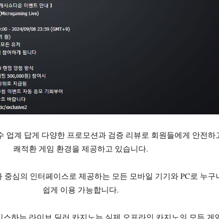
수 업계 답게 다양한 프로모션과 검증 리뷰로 회원들에게 안전하
쾌적환 게임 환경을 제공하고 있습니다.
 중심의 인터페이스로 제공하는 모든 모바일 기기와 PC로 누구
쉽게 이용 가능합니다.
스하는 라이브 딜러 카지노는 실제 오프라인 카지노의 모든 게