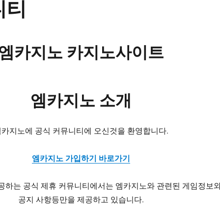
니티
엠카지노 카지노사이트
엠카지노 소개
엠카지노에 공식 커뮤니티에 오신것을 환영합니다.
엠카지노 가입하기 바로가기
공하는 공식 제휴 커뮤니티에서는 엠카지노와 관련된 게임정보
공지 사항등만을 제공하고 있습니다.