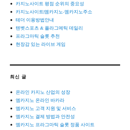
카지노사이트 평점 순위의 중요성
카지노사이트|엠카지노-엠카지노주소
테더 이용방법안내
텐벳스포츠 & 플라그메틱 데일리
프라그마틱 슬롯 추천
현장감 있는 라이브 게임
최신 글
온라인 카지노 산업의 성장
엠카지노 온라인 바카라
엠카지노 고객 지원 및 서비스
엠카지노 결제 방법과 안전성
엠카지노 프라그마틱 슬롯 정품 사이트