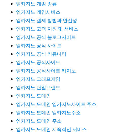
엠카지노 게임 종류
엠카지노 게임서비스
엠카지노 결제 방법과 안전성
엠카지노 고객 지원 및 서비스
엠카지노 공식 블로그사이트
엠카지노 공식 사이트
엠카지노 공식 커뮤니티
엠카지노 공식사이트
엠카지노 공식사이트 카지노
엠카지노 그래프게임
엠카지노 단일브랜드
엠카지노 도메인
엠카지노 도메인 엠카지노사이트 주소
엠카지노 도메인 엠카지노주소
엠카지노 도메인 주소
엠카지노 도메인 지속적인 서비스