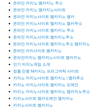
온라인 카지노 엠카지노 주소
온라인 카지노 엠카지노사이트
온라인 카지노사이트 엠카지노 엠카
온라인 카지노사이트 엠카지노 엠카주소
온라인 카지노사이트 엠카지노 주소
온라인 카지노사이트 엠카지노주소
온라인 카지노사이트 엠카지노주소 엠카지노
온라인 카지사이트 엠카지노
온라인카지노 엠카지노사이트 엠카지노
인기 카지노게임 소개
정품 인증 M카지노 프라그마틱 사이트
카지노 카지노사이트 엠카지노 | 엠카주소
카지노 카지노사이트 엠카지노 도메인
카지노 카지노사이트 엠카지노 엠카지노주소
카지노사이트 엠카도메인 엠카지노
카지노사이트 엠카지노