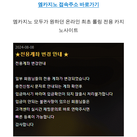
엠카지노 접속주소 바로가기
엠카지노 모두가 원하던 온라인 최초 롤링 전용 카지
노사이트