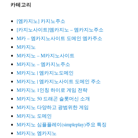
카테고리
[엠카지노] 카지노주소
[카지노사이트]엠카지노 – 엠카지노주소
M카 – 엠카지노사이트 도메인 엠카주소
M카지노
M카지노 – M카지노사이트
M카지노 – 엠카지노주소
M카지노 | 엠카지노도메인
M카지노 | 엠카지노사이트 도메인 주소
M카지노 1인칭 하이로 게임 전략
M카지노 50 드래곤 슬롯머신 소개
M카지노 다양하고 광범위한 게임
M카지노 도메인
M카지노 심플플레이(simpleplay)주요 특징
M카지노 엠카지노