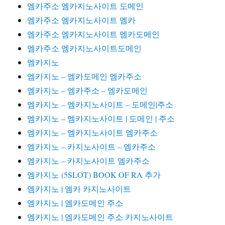
엠카주소 엠카지노사이트 도메인
엠카주소 엠카지노사이트 엠카
엠카주소 엠카지노사이트 엠카도메인
엠카주소 엠카지노사이트도메인
엠카지노
엠카지노 – 엠카도메인 엠카주소
엠카지노 – 엠카주소 – 엠카도메인
엠카지노 – 엠카지노사이트 – 도메인|주소
엠카지노 – 엠카지노사이트 | 도메인 | 주소
엠카지노 – 엠카지노사이트 엠카주소
엠카지노 – 카지노사이트 – 엠카주소
엠카지노 – 카지노사이트 엠카주소
엠카지노 (5SLOT) BOOK OF RA 추가
엠카지노 | 엠카 카지노사이트
엠카지노 | 엠카도메인 주소
엠카지노 | 엠카도메인 주소 카지노사이트