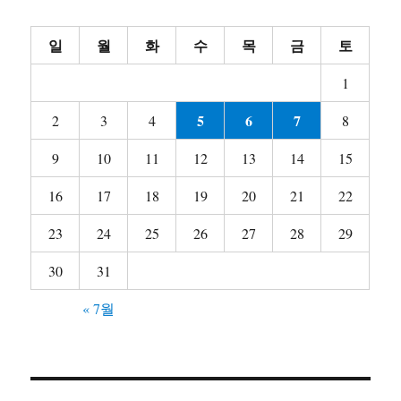
일
월
화
수
목
금
토
1
5
6
7
2
3
4
8
9
10
11
12
13
14
15
16
17
18
19
20
21
22
23
24
25
26
27
28
29
30
31
« 7월