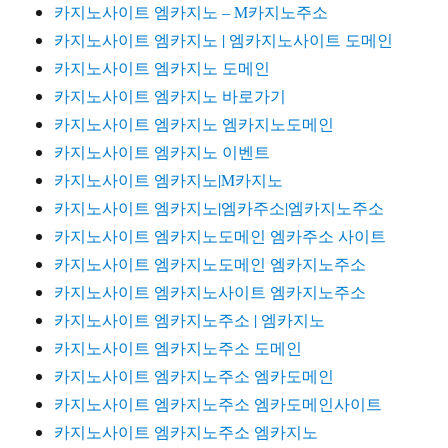
카지노사이트 엠카지노 – M카지노주소
카지노사이트 엠카지노 | 엠카지노사이트 도메인
카지노사이트 엠카지노 도메인
카지노사이트 엠카지노 바로가기
카지노사이트 엠카지노 엠카지노도메인
카지노사이트 엠카지노 이벤트
카지노사이트 엠카지노|M카지노
카지노사이트 엠카지노|엠카주소|엠카지노주소
카지노사이트 엠카지노도메인 엠카주소 사이트
카지노사이트 엠카지노도메인 엠카지노주소
카지노사이트 엠카지노사이트 엠카지노주소
카지노사이트 엠카지노주소 | 엠카지노
카지노사이트 엠카지노주소 도메인
카지노사이트 엠카지노주소 엠카도메인
카지노사이트 엠카지노주소 엠카도메인사이트
카지노사이트 엠카지노주소 엠카지노