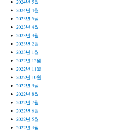
2024년 5월
2024년 4월
2023년 5월
2023년 4월
2023년 3월
2023년 2월
2023년 1월
2022년 12월
2022년 11월
2022년 10월
2022년 9월
2022년 8월
2022년 7월
2022년 6월
2022년 5월
2022년 4월