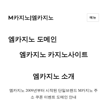
M카지노|엠카지노
메뉴
엠카지노 도메인
엠카지노 카지노사이트
엠카지노 소개
엠카지노 2009년부터 시작된 단일브랜드 M카지노 주
소 쿠폰 이벤트 도메인 안내