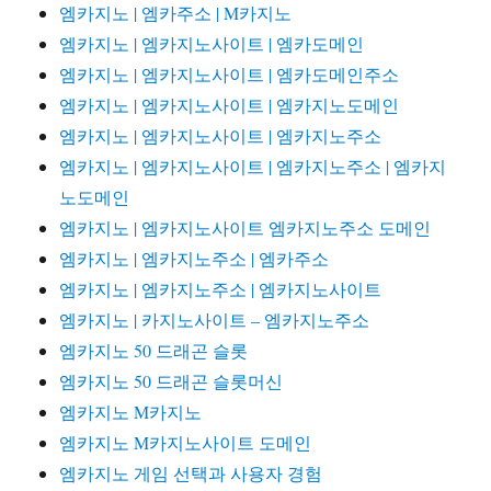
엠카지노 | 엠카주소 | M카지노
엠카지노 | 엠카지노사이트 | 엠카도메인
엠카지노 | 엠카지노사이트 | 엠카도메인주소
엠카지노 | 엠카지노사이트 | 엠카지노도메인
엠카지노 | 엠카지노사이트 | 엠카지노주소
엠카지노 | 엠카지노사이트 | 엠카지노주소 | 엠카지
노도메인
엠카지노 | 엠카지노사이트 엠카지노주소 도메인
엠카지노 | 엠카지노주소 | 엠카주소
엠카지노 | 엠카지노주소 | 엠카지노사이트
엠카지노 | 카지노사이트 – 엠카지노주소
엠카지노 50 드래곤 슬롯
엠카지노 50 드래곤 슬롯머신
엠카지노 M카지노
엠카지노 M카지노사이트 도메인
엠카지노 게임 선택과 사용자 경험