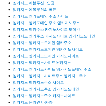
엠카지노 에볼루션 1인칭
엠카지노 에볼루션의 골든
엠카지노 엠카도메인 주소 사이트
엠카지노 엠카도메인 주소 엠카지노주소
엠카지노 엠카주소 카지노사이트 도메인
엠카지노 엠카주소 카지노사이트 엠카지노도메인
엠카지노 엠카지노도메인 엠카주소
엠카지노 엠카지노도메인 엠카지노사이트
엠카지노 엠카지노도메인 카지노사이트
엠카지노 엠카지노사이트 M카지노
엠카지노 엠카지노사이트 엠카지노도메인 주소
엠카지노 엠카지노사이트주소 엠카지노주소
엠카지노 엠카지노주소 사이트
엠카지노 엠카지노주소 엠카지노도메인
엠카지노 엠카지노주소 카지노사이트
엠카지노 온라인 바카라