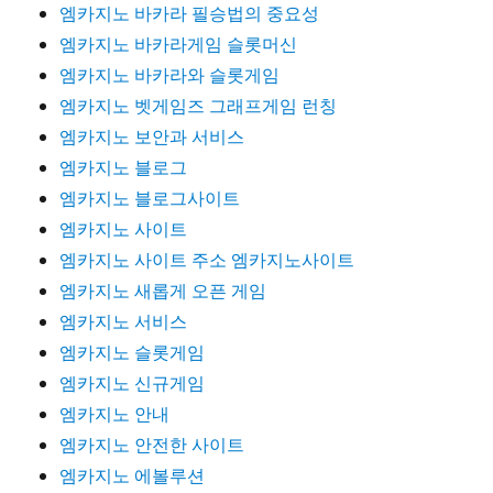
엠카지노 바카라 필승법의 중요성
엠카지노 바카라게임 슬롯머신
엠카지노 바카라와 슬롯게임
엠카지노 벳게임즈 그래프게임 런칭
엠카지노 보안과 서비스
엠카지노 블로그
엠카지노 블로그사이트
엠카지노 사이트
엠카지노 사이트 주소 엠카지노사이트
엠카지노 새롭게 오픈 게임
엠카지노 서비스
엠카지노 슬롯게임
엠카지노 신규게임
엠카지노 안내
엠카지노 안전한 사이트
엠카지노 에볼루션