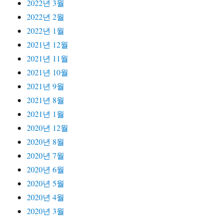
2022년 3월
2022년 2월
2022년 1월
2021년 12월
2021년 11월
2021년 10월
2021년 9월
2021년 8월
2021년 1월
2020년 12월
2020년 8월
2020년 7월
2020년 6월
2020년 5월
2020년 4월
2020년 3월