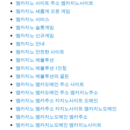
엠카지노 사이트 주소 엠카지노사이트
엠카지노 새롭게 오픈 게임
엠카지노 서비스
엠카지노 슬롯게임
엠카지노 신규게임
엠카지노 안내
엠카지노 안전한 사이트
엠카지노 에볼루션
엠카지노 에볼루션 1인칭
엠카지노 에볼루션의 골든
엠카지노 엠카도메인 주소 사이트
엠카지노 엠카도메인 주소 엠카지노주소
엠카지노 엠카주소 카지노사이트 도메인
엠카지노 엠카주소 카지노사이트 엠카지노도메인
엠카지노 엠카지노도메인 엠카주소
엠카지노 엠카지노도메인 엠카지노사이트