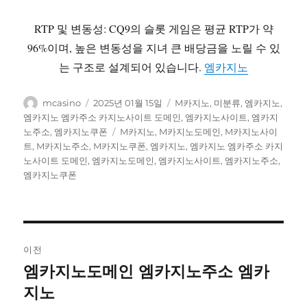
RTP 및 변동성: CQ9의 슬롯 게임은 평균 RTP가 약
96%이며, 높은 변동성을 지녀 큰 배당금을 노릴 수 있
는 구조로 설계되어 있습니다.
엠카지노
글
작
카
mcasino
2025년 01월 15일
M카지노
,
미분류
,
엠카지노
,
쓴
성
테
엠카지노 엠카주소 카지노사이트 도메인
,
엠카지노사이트
,
엠카지
이
일
고
태
노주소
,
엠카지노쿠폰
M카지노
,
M카지노도메인
,
M카지노사이
자
리
그
트
,
M카지노주소
,
M카지노쿠폰
,
엠카지노
,
엠카지노 엠카주소 카지
노사이트 도메인
,
엠카지노도메인
,
엠카지노사이트
,
엠카지노주소
,
엠카지노쿠폰
글
이전
내
엠카지노도메인 엠카지노주소 엠카
이
전
지노
비