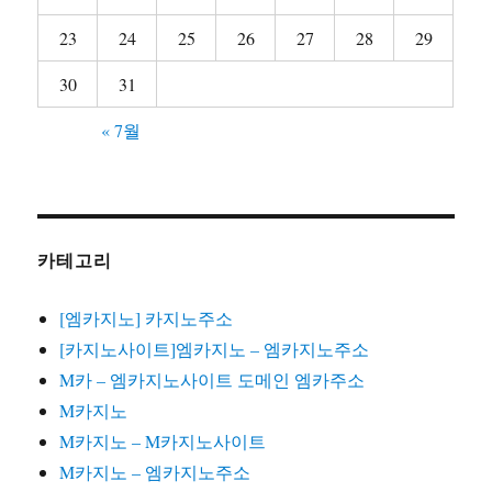
23
24
25
26
27
28
29
30
31
« 7월
카테고리
[엠카지노] 카지노주소
[카지노사이트]엠카지노 – 엠카지노주소
M카 – 엠카지노사이트 도메인 엠카주소
M카지노
M카지노 – M카지노사이트
M카지노 – 엠카지노주소