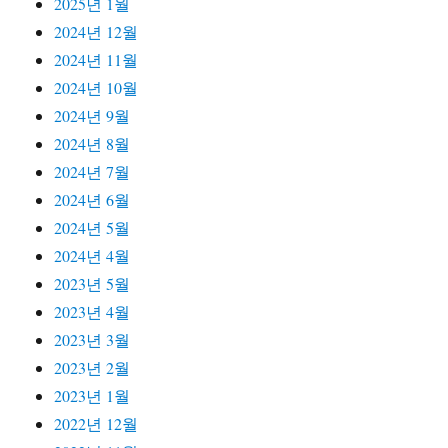
2025년 1월
2024년 12월
2024년 11월
2024년 10월
2024년 9월
2024년 8월
2024년 7월
2024년 6월
2024년 5월
2024년 4월
2023년 5월
2023년 4월
2023년 3월
2023년 2월
2023년 1월
2022년 12월