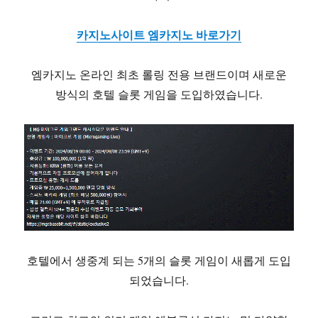
카지노사이트 엠카지노 바로가기
엠카지노 온라인 최초 롤링 전용 브랜드이며 새로운
방식의 호텔 슬롯 게임을 도입하였습니다.
호텔에서 생중계 되는 5개의 슬롯 게임이 새롭게 도입
되었습니다.