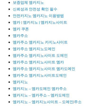
보증업체 엠카지노
신뢰성과 안전성 확인 필수
안전카지노 엠카지노 이용방법
엠카 | 엠카지노 | 엠카지노사이트
엠카 쿠폰
엠카주소
엠카주소 엠카지노 카지노사이트
엠카주소 엠카지노도메인
엠카주소 엠카지노사이트 도메인
엠카주소 엠카지노사이트 엠카
엠카주소 엠카지노사이트 엠카도메인
엠카주소 엠카지노사이트도메인
엠카지노
엠카지노 – 엠카도메인 엠카주소
엠카지노 – 엠카주소 – 엠카도메인
엠카지노 – 엠카지노사이트 – 도메인|주소