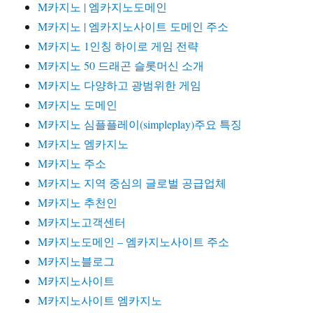
M카지노 | 엠카지노도메인
M카지노 | 엠카지노사이트 도메인 주소
M카지노 1인칭 하이로 게임 전략
M카지노 50 드래곤 슬롯머신 소개
M카지노 다양하고 광범위한 게임
M카지노 도메인
M카지노 심플플레이(simpleplay)주요 특징
M카지노 엠카지노
M카지노 주소
M카지노 지역 중심의 글로벌 공급업체
M카지노 추천인
M카지노고객센터
M카지노도메인 – 엠카지노사이트 주소
M카지노블로그
M카지노사이트
M카지노사이트 엠카지노