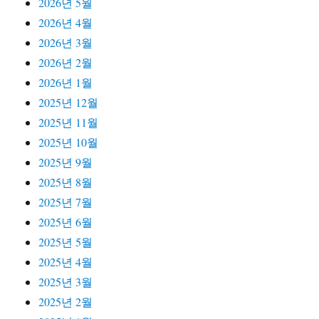
2026년 5월
2026년 4월
2026년 3월
2026년 2월
2026년 1월
2025년 12월
2025년 11월
2025년 10월
2025년 9월
2025년 8월
2025년 7월
2025년 6월
2025년 5월
2025년 4월
2025년 3월
2025년 2월