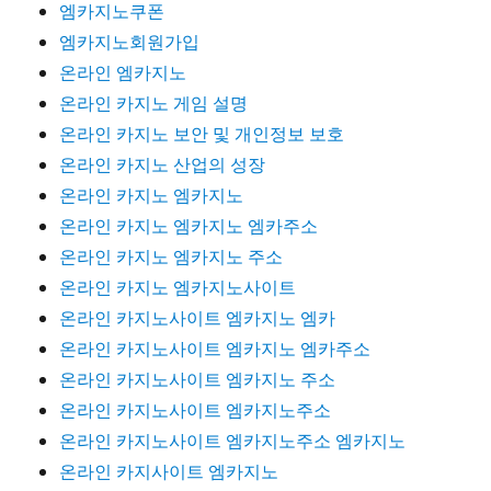
엠카지노쿠폰
엠카지노회원가입
온라인 엠카지노
온라인 카지노 게임 설명
온라인 카지노 보안 및 개인정보 보호
온라인 카지노 산업의 성장
온라인 카지노 엠카지노
온라인 카지노 엠카지노 엠카주소
온라인 카지노 엠카지노 주소
온라인 카지노 엠카지노사이트
온라인 카지노사이트 엠카지노 엠카
온라인 카지노사이트 엠카지노 엠카주소
온라인 카지노사이트 엠카지노 주소
온라인 카지노사이트 엠카지노주소
온라인 카지노사이트 엠카지노주소 엠카지노
온라인 카지사이트 엠카지노