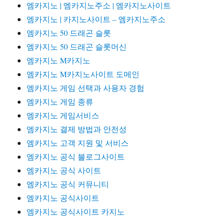
엠카지노 | 엠카지노주소 | 엠카지노사이트
엠카지노 | 카지노사이트 – 엠카지노주소
엠카지노 50 드래곤 슬롯
엠카지노 50 드래곤 슬롯머신
엠카지노 M카지노
엠카지노 M카지노사이트 도메인
엠카지노 게임 선택과 사용자 경험
엠카지노 게임 종류
엠카지노 게임서비스
엠카지노 결제 방법과 안전성
엠카지노 고객 지원 및 서비스
엠카지노 공식 블로그사이트
엠카지노 공식 사이트
엠카지노 공식 커뮤니티
엠카지노 공식사이트
엠카지노 공식사이트 카지노