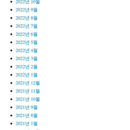
2022년 10월
2022년 9월
2022년 8월
2022년 7월
2022년 6월
2022년 5월
2022년 4월
2022년 3월
2022년 2월
2022년 1월
2021년 12월
2021년 11월
2021년 10월
2021년 9월
2021년 8월
2021년 1월