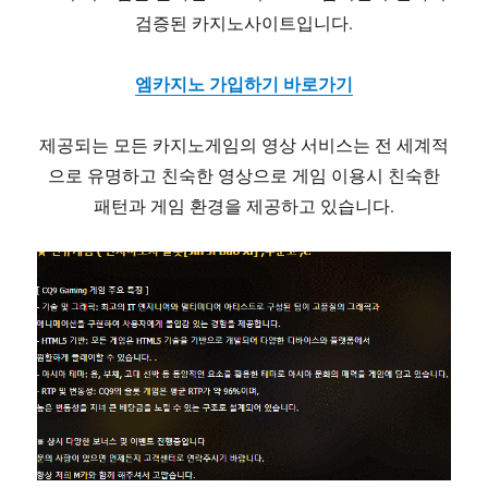
검증된 카지노사이트입니다.
엠카지노 가입하기 바로가기
제공되는 모든 카지노게임의 영상 서비스는 전 세계적
으로 유명하고 친숙한 영상으로 게임 이용시 친숙한
패턴과 게임 환경을 제공하고 있습니다.