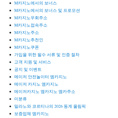
M카지노에서의 보너스
M카지노에서의 보너스 및 프로모션
M카지노우회주소
M카지노접속주소
M카지노주소
M카지노추천인
M카지노쿠폰
가입을 위한 필수 서류 및 인증 절차
고객 지원 및 서비스
공지 및 이벤트
메이저 안전놀이터 엠카지노
메이저 카지노 엠카지노
메이저카지노 엠카지노 엠카주소
미분류
밀라노와 코르티나의 2026 동계 올림픽
보증업체 엠카지노