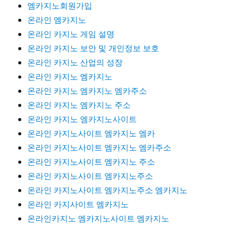
엠카지노회원가입
온라인 엠카지노
온라인 카지노 게임 설명
온라인 카지노 보안 및 개인정보 보호
온라인 카지노 산업의 성장
온라인 카지노 엠카지노
온라인 카지노 엠카지노 엠카주소
온라인 카지노 엠카지노 주소
온라인 카지노 엠카지노사이트
온라인 카지노사이트 엠카지노 엠카
온라인 카지노사이트 엠카지노 엠카주소
온라인 카지노사이트 엠카지노 주소
온라인 카지노사이트 엠카지노주소
온라인 카지노사이트 엠카지노주소 엠카지노
온라인 카지사이트 엠카지노
온라인카지노 엠카지노사이트 엠카지노