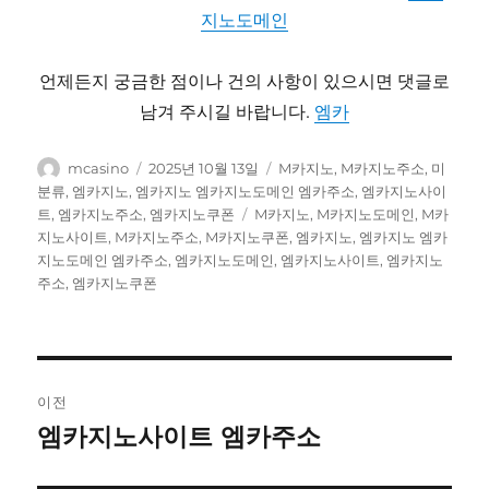
지노도메인
언제든지 궁금한 점이나 건의 사항이 있으시면 댓글로
남겨 주시길 바랍니다.
엠카
글
작
카
mcasino
2025년 10월 13일
M카지노
,
M카지노주소
,
미
쓴
성
테
분류
,
엠카지노
,
엠카지노 엠카지노도메인 엠카주소
,
엠카지노사이
이
일
고
태
트
,
엠카지노주소
,
엠카지노쿠폰
M카지노
,
M카지노도메인
,
M카
자
리
그
지노사이트
,
M카지노주소
,
M카지노쿠폰
,
엠카지노
,
엠카지노 엠카
지노도메인 엠카주소
,
엠카지노도메인
,
엠카지노사이트
,
엠카지노
주소
,
엠카지노쿠폰
글
이전
내
엠카지노사이트 엠카주소
이
전
비