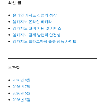
최신 글
온라인 카지노 산업의 성장
엠카지노 온라인 바카라
엠카지노 고객 지원 및 서비스
엠카지노 결제 방법과 안전성
엠카지노 프라그마틱 슬롯 정품 사이트
보관함
2026년 8월
2026년 7월
2026년 6월
2026년 5월