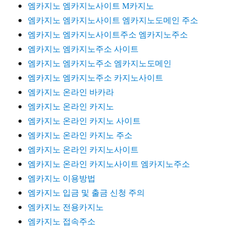
엠카지노 엠카지노사이트 M카지노
엠카지노 엠카지노사이트 엠카지노도메인 주소
엠카지노 엠카지노사이트주소 엠카지노주소
엠카지노 엠카지노주소 사이트
엠카지노 엠카지노주소 엠카지노도메인
엠카지노 엠카지노주소 카지노사이트
엠카지노 온라인 바카라
엠카지노 온라인 카지노
엠카지노 온라인 카지노 사이트
엠카지노 온라인 카지노 주소
엠카지노 온라인 카지노사이트
엠카지노 온라인 카지노사이트 엠카지노주소
엠카지노 이용방법
엠카지노 입금 및 출금 신청 주의
엠카지노 전용카지노
엠카지노 접속주소