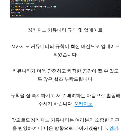
M카지노 커뮤니티 규칙 및 업데이트
M카지노 커뮤니티의 규칙이 최신 버전으로 업데이트
되었습니다.
커뮤니티가 더욱 안전하고 쾌적한 공간이 될 수 있도
록 많은 협조 부탁드립니다.
규칙을 잘 숙지하시고 서로 배려하는 마음으로 활동해
주시기 바랍니다.
M카지노
앞으로도 M카지노 커뮤니티는 여러분의 소중한 의견
을 반영하여 더 나은 방향으로 나아가겠습니다.
엠카