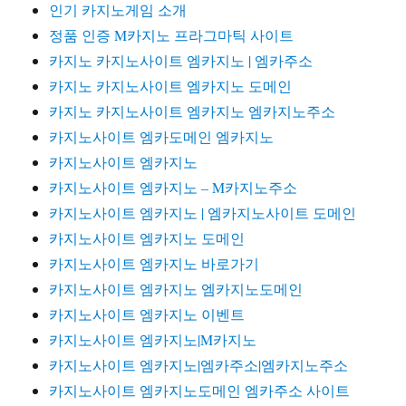
인기 카지노게임 소개
정품 인증 M카지노 프라그마틱 사이트
카지노 카지노사이트 엠카지노 | 엠카주소
카지노 카지노사이트 엠카지노 도메인
카지노 카지노사이트 엠카지노 엠카지노주소
카지노사이트 엠카도메인 엠카지노
카지노사이트 엠카지노
카지노사이트 엠카지노 – M카지노주소
카지노사이트 엠카지노 | 엠카지노사이트 도메인
카지노사이트 엠카지노 도메인
카지노사이트 엠카지노 바로가기
카지노사이트 엠카지노 엠카지노도메인
카지노사이트 엠카지노 이벤트
카지노사이트 엠카지노|M카지노
카지노사이트 엠카지노|엠카주소|엠카지노주소
카지노사이트 엠카지노도메인 엠카주소 사이트