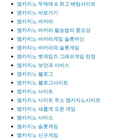
엠카지노 무제재 & 최고 배팅사이트
엠카지노 바로가기
엠카지노 바카라
엠카지노 바카라 필승법의 중요성
엠카지노 바카라게임 슬롯머신
엠카지노 바카라와 슬롯게임
엠카지노 벳게임즈 그래프게임 런칭
엠카지노 보안과 서비스
엠카지노 블로그
엠카지노 블로그사이트
엠카지노 사이트
엠카지노 사이트 주소 엠카지노사이트
엠카지노 새롭게 오픈 게임
엠카지노 서비스
엠카지노 슬롯게임
엠카지노 신규게임