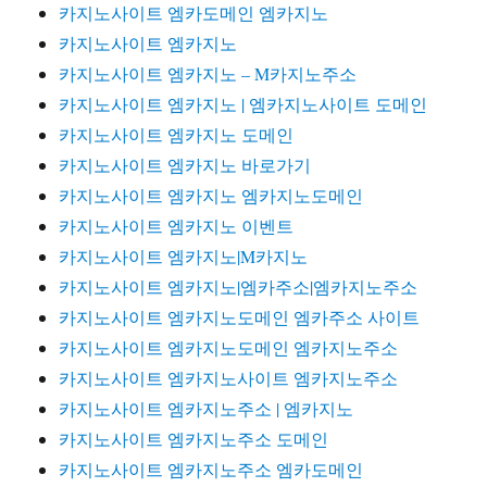
카지노사이트 엠카도메인 엠카지노
카지노사이트 엠카지노
카지노사이트 엠카지노 – M카지노주소
카지노사이트 엠카지노 | 엠카지노사이트 도메인
카지노사이트 엠카지노 도메인
카지노사이트 엠카지노 바로가기
카지노사이트 엠카지노 엠카지노도메인
카지노사이트 엠카지노 이벤트
카지노사이트 엠카지노|M카지노
카지노사이트 엠카지노|엠카주소|엠카지노주소
카지노사이트 엠카지노도메인 엠카주소 사이트
카지노사이트 엠카지노도메인 엠카지노주소
카지노사이트 엠카지노사이트 엠카지노주소
카지노사이트 엠카지노주소 | 엠카지노
카지노사이트 엠카지노주소 도메인
카지노사이트 엠카지노주소 엠카도메인