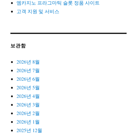
엠카지노 프라그마틱 슬롯 정품 사이트
고객 지원 및 서비스
보관함
2026년 8월
2026년 7월
2026년 6월
2026년 5월
2026년 4월
2026년 3월
2026년 2월
2026년 1월
2025년 12월