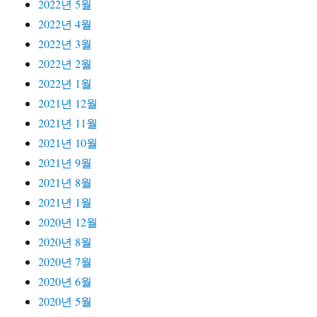
2022년 5월
2022년 4월
2022년 3월
2022년 2월
2022년 1월
2021년 12월
2021년 11월
2021년 10월
2021년 9월
2021년 8월
2021년 1월
2020년 12월
2020년 8월
2020년 7월
2020년 6월
2020년 5월