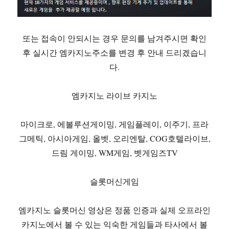
또는 접속이 안되시는 경우 문의를 남겨주시면 확인
후 실시간 엠카지노주소를 변경 후 안내 드리겠습니
다.
엠카지노 라이브 카지노
마이크로, 에볼루션게이밍, 게임플레이, 이주기, 프라
그메틱, 아시아게임, 올벳, 오리엔탈, COG호텔라이브,
드림 게이밍, WM게임, 벳게임즈TV
슬롯머신게임
엠카지노 슬롯머신 영상은 정품 인증과 실제 오프라인
카지노에서 볼 수 있는 익숙한 게임들과 타사에서 볼