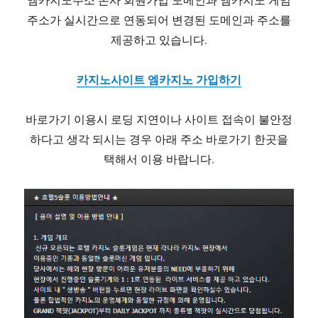
주소가 실시간으로 연동되어 변경된 도메인과 주소를
제공하고 있습니다.
카지노사이트 엠카지노 가입하기
바로가기 이용시 로딩 지연이나 사이트 접속이 불안정
하다고 생각 되시는 경우 아래 주소 바로가기 한곳을
택해서 이용 바랍니다.