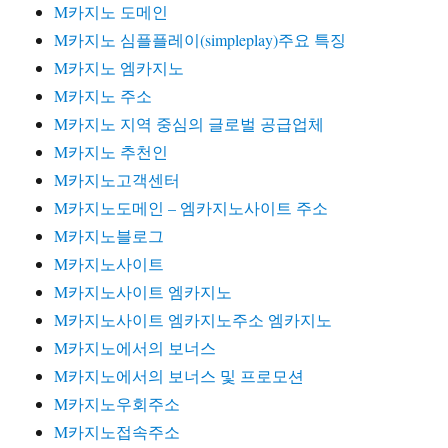
M카지노 도메인
M카지노 심플플레이(simpleplay)주요 특징
M카지노 엠카지노
M카지노 주소
M카지노 지역 중심의 글로벌 공급업체
M카지노 추천인
M카지노고객센터
M카지노도메인 – 엠카지노사이트 주소
M카지노블로그
M카지노사이트
M카지노사이트 엠카지노
M카지노사이트 엠카지노주소 엠카지노
M카지노에서의 보너스
M카지노에서의 보너스 및 프로모션
M카지노우회주소
M카지노접속주소