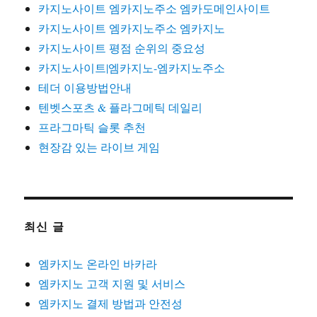
카지노사이트 엠카지노주소 엠카도메인사이트
카지노사이트 엠카지노주소 엠카지노
카지노사이트 평점 순위의 중요성
카지노사이트|엠카지노-엠카지노주소
테더 이용방법안내
텐벳스포츠 & 플라그메틱 데일리
프라그마틱 슬롯 추천
현장감 있는 라이브 게임
최신 글
엠카지노 온라인 바카라
엠카지노 고객 지원 및 서비스
엠카지노 결제 방법과 안전성