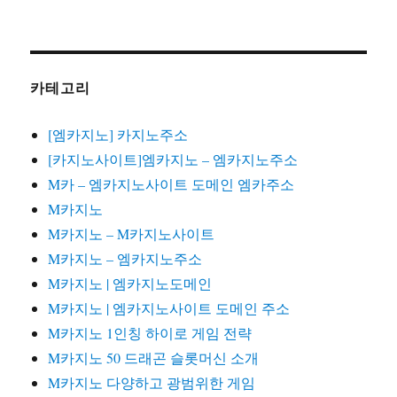
카테고리
[엠카지노] 카지노주소
[카지노사이트]엠카지노 – 엠카지노주소
M카 – 엠카지노사이트 도메인 엠카주소
M카지노
M카지노 – M카지노사이트
M카지노 – 엠카지노주소
M카지노 | 엠카지노도메인
M카지노 | 엠카지노사이트 도메인 주소
M카지노 1인칭 하이로 게임 전략
M카지노 50 드래곤 슬롯머신 소개
M카지노 다양하고 광범위한 게임