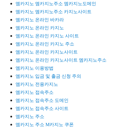
엠카지노 엠카지노주소 엠카지노도메인
엠카지노 엠카지노주소 카지노사이트
엠카지노 온라인 바카라
엠카지노 온라인 카지노
엠카지노 온라인 카지노 사이트
엠카지노 온라인 카지노 주소
엠카지노 온라인 카지노사이트
엠카지노 온라인 카지노사이트 엠카지노주소
엠카지노 이용방법
엠카지노 입금 및 출금 신청 주의
엠카지노 전용카지노
엠카지노 접속주소
엠카지노 접속주소 도메인
엠카지노 접속주소 사이트
엠카지노 주소
엠카지노 주소 M카지노 쿠폰