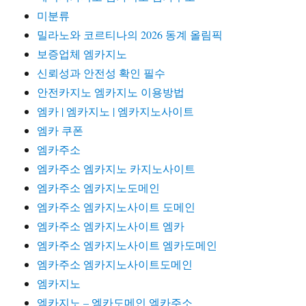
미분류
밀라노와 코르티나의 2026 동계 올림픽
보증업체 엠카지노
신뢰성과 안전성 확인 필수
안전카지노 엠카지노 이용방법
엠카 | 엠카지노 | 엠카지노사이트
엠카 쿠폰
엠카주소
엠카주소 엠카지노 카지노사이트
엠카주소 엠카지노도메인
엠카주소 엠카지노사이트 도메인
엠카주소 엠카지노사이트 엠카
엠카주소 엠카지노사이트 엠카도메인
엠카주소 엠카지노사이트도메인
엠카지노
엠카지노 – 엠카도메인 엠카주소