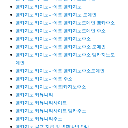
엠카지노 카지노사이트 엠카지노
엠카지노 카지노사이트 엠카지노 도메인
엠카지노 카지노사이트 엠카지노도메인 엠카주소
엠카지노 카지노사이트 엠카지노도메인 주소
엠카지노 카지노사이트 엠카지노주소
엠카지노 카지노사이트 엠카지노주소 도메인
엠카지노 카지노사이트 엠카지노주소 엠카지노도
메인
엠카지노 카지노사이트 엠카지노주소도메인
엠카지노 카지노사이트 주소
엠카지노 카지노사이트|카지노주소
엠카지노 커뮤니티
엠카지노 커뮤니티사이트
엠카지노 커뮤니티사이트 엠카주소
엠카지노 커뮤니티주소
엠카지노 콤프 지급 및 변환방법 안내