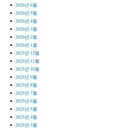
2026년 6월
2026년 5월
2026년 4월
2026년 3월
2026년 2월
2026년 1월
2025년 12월
2025년 11월
2025년 10월
2025년 9월
2025년 8월
2025년 7월
2025년 6월
2025년 5월
2025년 4월
2025년 3월