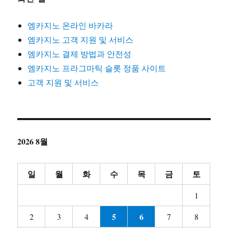
엠카지노 온라인 바카라
엠카지노 고객 지원 및 서비스
엠카지노 결제 방법과 안전성
엠카지노 프라그마틱 슬롯 정품 사이트
고객 지원 및 서비스
2026 8월
일
월
화
수
목
금
토
1
5
6
2
3
4
7
8