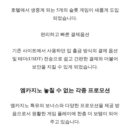
호텔에서 생중계 되는 5개의 슬롯 게임이 새롭게 도입
되었습니다.
편리하고 빠른 결제옵션
기존 사이트에서 사용하던 입 출금 방식의 결제 옵션
및 테더(USDT) 전송으로 쉽고 간편한 결제와 더불어
보안을 지킬 수 있게 되었습니다.
엠카지노 놓칠 수 없는 각종 프로모션
엠카지노 특유의 보너스와 다양한 프로모션을 제공 받
음으로서 원활한 게임 플레이에 한층 더 보탬이 되어
주고 있습니다.