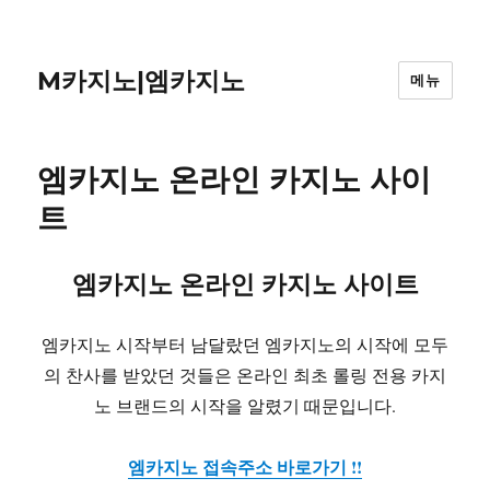
M카지노|엠카지노
메뉴
엠카지노 온라인 카지노 사이
트
엠카지노 온라인 카지노 사이트
엠카지노 시작부터 남달랐던 엠카지노의 시작에 모두
의 찬사를 받았던 것들은 온라인 최초 롤링 전용 카지
노 브랜드의 시작을 알렸기 때문입니다.
엠카지노 접속주소 바로가기 !!