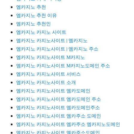
엠카지노 추천
엠카지노 추천 이유
엠카지노 추천인
엠카지노 카지노 사이트
엠카지노 카지노사이트 | 엠카지노
엠카지노 카지노사이트 | 엠카지노 주소
엠카지노 카지노사이트 M카지노
엠카지노 카지노사이트 M카지노도메인 주소
엠카지노 카지노사이트 서비스
엠카지노 카지노사이트 소개
엠카지노 카지노사이트 엠카도메인
엠카지노 카지노사이트 엠카도메인 주소
엠카지노 카지노사이트 엠카도메인주소
엠카지노 카지노사이트 엠카주소 도메인
엠카지노 카지노사이트 엠카주소 엠카지노도메인
엠카지노 카지노사이트 엠카주소도메인