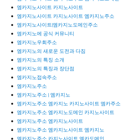
엠카지노사이트 카지노사이트
엠카지노사이트 카지노사이트 엠카지노주소
엠카지노사이트|엠카지노도메인주소
엠카지노에 공식 커뮤니티
엠카지노우회주소
엠카지노의 새로운 도전과 다짐
엠카지노의 특징 소개
엠카지노의 특징과 장단점
엠카지노접속주소
엠카지노주소
엠카지노주소 | 엠카지노
엠카지노주소 엠카지노 카지노사이트 엠카주소
엠카지노주소 엠카지노도메인 카지노사이트
엠카지노주소 엠카지노사이트
엠카지노주소 엠카지노사이트 엠카지노
엠카지노주소 카지노사이트 엠카도메인