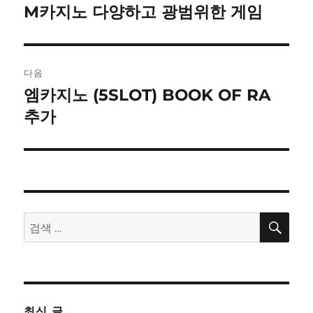
내
M카지노 다양하고 광범위한 게임
이
전
비
글:
게
다음
이
엠카지노 (5SLOT) BOOK OF RA
다
음
추가
션
글:
검
검
색
색:
최신 글