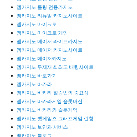
엠카지노 롤링 전용카지노
엠카지노 리뉴얼 카지노사이트
엠카지노 마이크로
엠카지노 마이크로 게임
엠카지노 메이저 라이브카지노
엠카지노 메이저 카지노사이트
엠카지노 메이저카지노
엠카지노 무제재 & 최고 배팅사이트
엠카지노 바로가기
엠카지노 바카라
엠카지노 바카라 필승법의 중요성
엠카지노 바카라게임 슬롯머신
엠카지노 바카라와 슬롯게임
엠카지노 벳게임즈 그래프게임 런칭
엠카지노 보안과 서비스
엠카지노 블로그