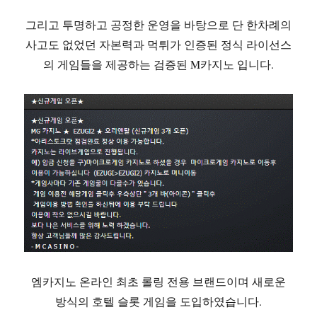
그리고 투명하고 공정한 운영을 바탕으로 단 한차례의
사고도 없었던 자본력과 먹튀가 인증된 정식 라이선스
의 게임들을 제공하는 검증된 M카지노 입니다.
엠카지노 온라인 최초 롤링 전용 브랜드이며 새로운
방식의 호텔 슬롯 게임을 도입하였습니다.