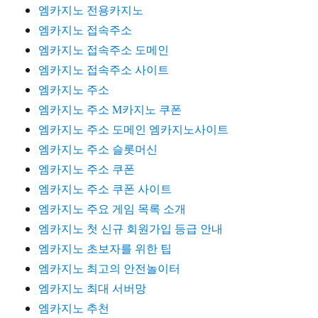
엠카지노 전용카지노
엠카지노 접속주소
엠카지노 접속주소 도메인
엠카지노 접속주소 사이트
엠카지노 주소
엠카지노 주소 M카지노 쿠폰
엠카지노 주소 도메인 엠카지노사이트
엠카지노 주소 슬롯머신
엠카지노 주소 쿠폰
엠카지노 주소 쿠폰 사이트
엠카지노 주요 게임 목록 소개
엠카지노 첫 신규 회원가입 등급 안내
엠카지노 초보자를 위한 팁
엠카지노 최고의 안전놀이터
엠카지노 최대 서버망
엠카지노 추천