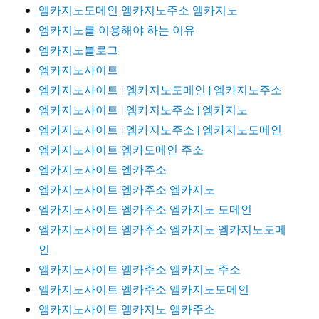
엠카지노도메인 엠카지노주소 엠카지노
엠카지노를 이용해야 하는 이유
엠카지노블로그
엠카지노사이트
엠카지노사이트 | 엠카지노도메인 | 엠카지노주소
엠카지노사이트 | 엠카지노주소 | 엠카지노
엠카지노사이트 | 엠카지노주소 | 엠카지노도메인
엠카지노사이트 엠카도메인 주소
엠카지노사이트 엠카주소
엠카지노사이트 엠카주소 엠카지노
엠카지노사이트 엠카주소 엠카지노 도메인
엠카지노사이트 엠카주소 엠카지노 엠카지노도메
인
엠카지노사이트 엠카주소 엠카지노 주소
엠카지노사이트 엠카주소 엠카지노도메인
엠카지노사이트 엠카지노 엠카주소