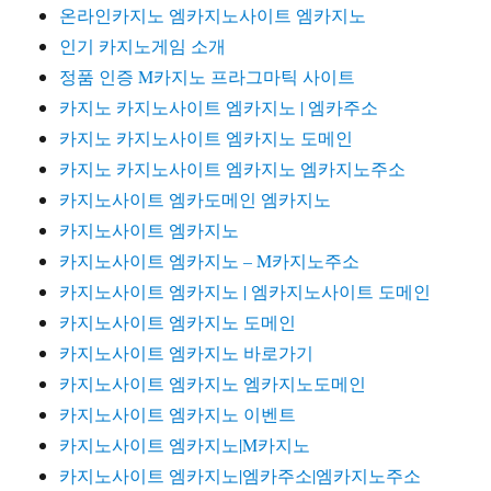
온라인카지노 엠카지노사이트 엠카지노
인기 카지노게임 소개
정품 인증 M카지노 프라그마틱 사이트
카지노 카지노사이트 엠카지노 | 엠카주소
카지노 카지노사이트 엠카지노 도메인
카지노 카지노사이트 엠카지노 엠카지노주소
카지노사이트 엠카도메인 엠카지노
카지노사이트 엠카지노
카지노사이트 엠카지노 – M카지노주소
카지노사이트 엠카지노 | 엠카지노사이트 도메인
카지노사이트 엠카지노 도메인
카지노사이트 엠카지노 바로가기
카지노사이트 엠카지노 엠카지노도메인
카지노사이트 엠카지노 이벤트
카지노사이트 엠카지노|M카지노
카지노사이트 엠카지노|엠카주소|엠카지노주소