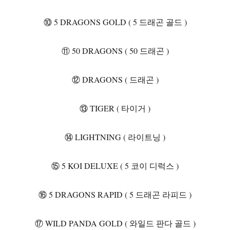
⑩ 5 DRAGONS GOLD ( 5 드래곤 골드 )
⑪ 50 DRAGONS ( 50 드래곤 )
⑫ DRAGONS ( 드래곤 )
⑬ TIGER ( 타이거 )
⑭ LIGHTNING ( 라이트닝 )
⑮ 5 KOI DELUXE ( 5 코이 디럭스 )
⑯ 5 DRAGONS RAPID ( 5 드래곤 라피드 )
⑰ WILD PANDA GOLD ( 와일드 판다 골드 )