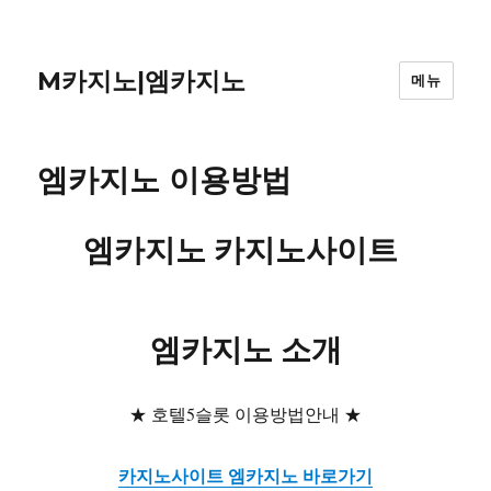
M카지노|엠카지노
메뉴
엠카지노 이용방법
엠카지노 카지노사이트
엠카지노 소개
★ 호텔5슬롯 이용방법안내 ★
카지노사이트 엠카지노 바로가기