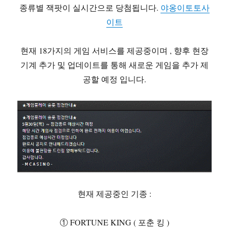
종류별 잭팟이 실시간으로 당첨됩니다.
야옹이토토사
이트
현재 18가지의 게임 서비스를 제공중이며 , 향후 현장
기계 추가 및 업데이트를 통해 새로운 게임을 추가 제
공할 예정 입니다.
현재 제공중인 기종 :
① FORTUNE KING ( 포춘 킹 )