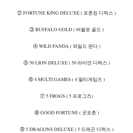
② FORTUNE KING DELUXE ( 포춘킹 디럭스 )
③ BUFFALO GOLD ( 버팔로 골드 )
④ WILD PANDA ( 와일드 판다 )
⑤ 50 LION DELUXE ( 50 라이언 디럭스 )
⑥ 4 MULTI GAMES ( 4 멀티게임즈 )
⑦ 5 FROGS ( 5 프로그즈)
⑧ GOOD FORTUNE ( 굿포춘 )
⑨ 5 DRAGONS DELUXE ( 5 드래곤 디럭스 )