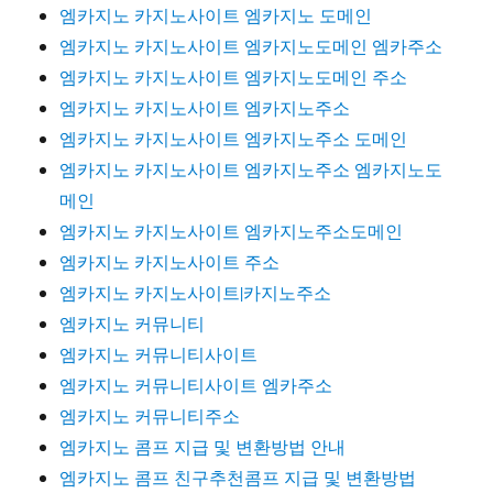
엠카지노 카지노사이트 엠카지노 도메인
엠카지노 카지노사이트 엠카지노도메인 엠카주소
엠카지노 카지노사이트 엠카지노도메인 주소
엠카지노 카지노사이트 엠카지노주소
엠카지노 카지노사이트 엠카지노주소 도메인
엠카지노 카지노사이트 엠카지노주소 엠카지노도
메인
엠카지노 카지노사이트 엠카지노주소도메인
엠카지노 카지노사이트 주소
엠카지노 카지노사이트|카지노주소
엠카지노 커뮤니티
엠카지노 커뮤니티사이트
엠카지노 커뮤니티사이트 엠카주소
엠카지노 커뮤니티주소
엠카지노 콤프 지급 및 변환방법 안내
엠카지노 콤프 친구추천콤프 지급 및 변환방법