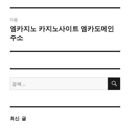
글:
게
이
다음
엠카지노 카지노사이트 엠카도메인
다
션
음
주소
글:
검
검
색
색:
최신 글