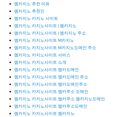
엠카지노 추천 이유
엠카지노 추천인
엠카지노 카지노 사이트
엠카지노 카지노사이트 | 엠카지노
엠카지노 카지노사이트 | 엠카지노 주소
엠카지노 카지노사이트 M카지노
엠카지노 카지노사이트 M카지노도메인 주소
엠카지노 카지노사이트 서비스
엠카지노 카지노사이트 소개
엠카지노 카지노사이트 엠카도메인
엠카지노 카지노사이트 엠카도메인 주소
엠카지노 카지노사이트 엠카도메인주소
엠카지노 카지노사이트 엠카주소 도메인
엠카지노 카지노사이트 엠카주소 엠카지노도메인
엠카지노 카지노사이트 엠카주소도메인
엠카지노 카지노사이트 엠카지노