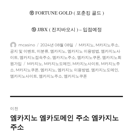
⑱ FORTUNE GOLD ( 포춘킹 골드 )
⑲ JJBX ( 진지바오시 ) – 입점예정
글
작
카
mcasino
2024년 08월 08일
M카지노
,
M카지노주소
,
쓴
성
테
공지 및 이벤트
,
미분류
,
엠카지노
,
엠카지노 이용방법
,
엠카지노사
이
일
고
이트
,
엠카지노접속주소
,
엠카지노주소
,
엠카지노쿠폰
,
엠카지노회
자
리
태
원가입
M카지노
,
M카지노도메인
,
M카지노사이트
,
M카지노주
그
소
,
M카지노쿠폰
,
엠카지노
,
엠카지노 이용방법
,
엠카지노도메인
,
엠카지노사이트
,
엠카지노주소
,
엠카지노쿠폰
글
이전
내
엠카지노 엠카도메인 주소 엠카지노
이
전
주소
비