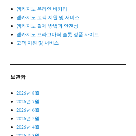
엠카지노 온라인 바카라
엠카지노 고객 지원 및 서비스
엠카지노 결제 방법과 안전성
엠카지노 프라그마틱 슬롯 정품 사이트
고객 지원 및 서비스
보관함
2026년 8월
2026년 7월
2026년 6월
2026년 5월
2026년 4월
2026년 3월