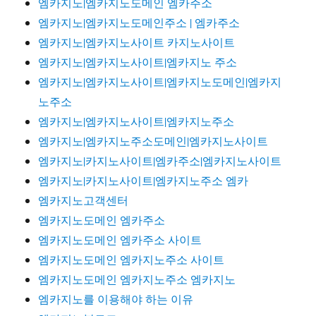
엠카지노|엠카지노도메인 엠카주소
엠카지노|엠카지노도메인주소 | 엠카주소
엠카지노|엠카지노사이트 카지노사이트
엠카지노|엠카지노사이트|엠카지노 주소
엠카지노|엠카지노사이트|엠카지노도메인|엠카지
노주소
엠카지노|엠카지노사이트|엠카지노주소
엠카지노|엠카지노주소도메인|엠카지노사이트
엠카지노|카지노사이트|엠카주소|엠카지노사이트
엠카지노|카지노사이트|엠카지노주소 엠카
엠카지노고객센터
엠카지노도메인 엠카주소
엠카지노도메인 엠카주소 사이트
엠카지노도메인 엠카지노주소 사이트
엠카지노도메인 엠카지노주소 엠카지노
엠카지노를 이용해야 하는 이유