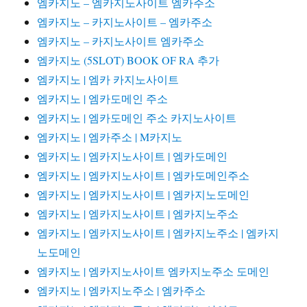
엠카지노 – 엠카지노사이트 엠카주소
엠카지노 – 카지노사이트 – 엠카주소
엠카지노 – 카지노사이트 엠카주소
엠카지노 (5SLOT) BOOK OF RA 추가
엠카지노 | 엠카 카지노사이트
엠카지노 | 엠카도메인 주소
엠카지노 | 엠카도메인 주소 카지노사이트
엠카지노 | 엠카주소 | M카지노
엠카지노 | 엠카지노사이트 | 엠카도메인
엠카지노 | 엠카지노사이트 | 엠카도메인주소
엠카지노 | 엠카지노사이트 | 엠카지노도메인
엠카지노 | 엠카지노사이트 | 엠카지노주소
엠카지노 | 엠카지노사이트 | 엠카지노주소 | 엠카지
노도메인
엠카지노 | 엠카지노사이트 엠카지노주소 도메인
엠카지노 | 엠카지노주소 | 엠카주소