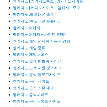
엠카지노 | 엠카지노주소 | 엠카지노사이트
엠카지노 | 카지노사이트 – 엠카지노주소
엠카지노 50 드래곤 슬롯
엠카지노 50 드래곤 슬롯머신
엠카지노 M카지노
엠카지노 M카지노사이트 도메인
엠카지노 게임 선택과 사용자 경험
엠카지노 게임 종류
엠카지노 게임서비스
엠카지노 결제 방법과 안전성
엠카지노 고객 지원 및 서비스
엠카지노 공식 블로그사이트
엠카지노 공식 사이트
엠카지노 공식 커뮤니티
엠카지노 공식사이트
엠카지노 공식사이트 카지노