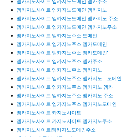
엠카지노사이트 엠카지노도메인 엠카주소
엠카지노사이트 엠카지노도메인 엠카지노
엠카지노사이트 엠카지노도메인 엠카지노 주소
엠카지노사이트 엠카지노도메인 엠카지노주소
엠카지노사이트 엠카지노주소 도메인
엠카지노사이트 엠카지노주소 엠카도메인
엠카지노사이트 엠카지노주소 엠카도메인'
엠카지노사이트 엠카지노주소 엠카주소
엠카지노사이트 엠카지노주소 엠카지노
엠카지노사이트 엠카지노주소 엠카지노 – 도메인
엠카지노사이트 엠카지노주소 엠카지노 엠카
엠카지노사이트 엠카지노주소 엠카지노 주소
엠카지노사이트 엠카지노주소 엠카지노도메인
엠카지노사이트 카지노사이트
엠카지노사이트 카지노사이트 엠카지노주소
엠카지노사이트|엠카지노도메인주소