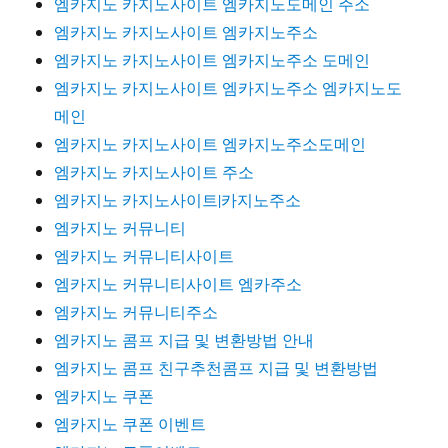
엠카지노 카지노사이트 엠카지노도메인 주소
엠카지노 카지노사이트 엠카지노주소
엠카지노 카지노사이트 엠카지노주소 도메인
엠카지노 카지노사이트 엠카지노주소 엠카지노도
메인
엠카지노 카지노사이트 엠카지노주소도메인
엠카지노 카지노사이트 주소
엠카지노 카지노사이트|카지노주소
엠카지노 커뮤니티
엠카지노 커뮤니티사이트
엠카지노 커뮤니티사이트 엠카주소
엠카지노 커뮤니티주소
엠카지노 콤프 지급 및 변환방법 안내
엠카지노 콤프 친구추천콤프 지급 및 변환방법
엠카지노 쿠폰
엠카지노 쿠폰 이벤트