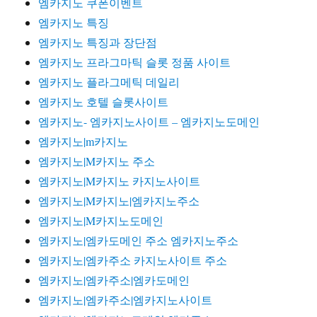
엠카지노 쿠폰이벤트
엠카지노 특징
엠카지노 특징과 장단점
엠카지노 프라그마틱 슬롯 정품 사이트
엠카지노 플라그메틱 데일리
엠카지노 호텔 슬롯사이트
엠카지노- 엠카지노사이트 – 엠카지노도메인
엠카지노|m카지노
엠카지노|M카지노 주소
엠카지노|M카지노 카지노사이트
엠카지노|M카지노|엠카지노주소
엠카지노|M카지노도메인
엠카지노|엠카도메인 주소 엠카지노주소
엠카지노|엠카주소 카지노사이트 주소
엠카지노|엠카주소|엠카도메인
엠카지노|엠카주소|엠카지노사이트