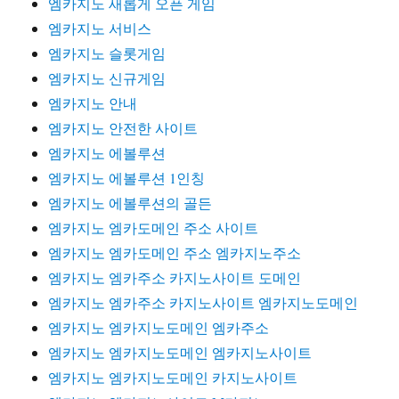
엠카지노 새롭게 오픈 게임
엠카지노 서비스
엠카지노 슬롯게임
엠카지노 신규게임
엠카지노 안내
엠카지노 안전한 사이트
엠카지노 에볼루션
엠카지노 에볼루션 1인칭
엠카지노 에볼루션의 골든
엠카지노 엠카도메인 주소 사이트
엠카지노 엠카도메인 주소 엠카지노주소
엠카지노 엠카주소 카지노사이트 도메인
엠카지노 엠카주소 카지노사이트 엠카지노도메인
엠카지노 엠카지노도메인 엠카주소
엠카지노 엠카지노도메인 엠카지노사이트
엠카지노 엠카지노도메인 카지노사이트