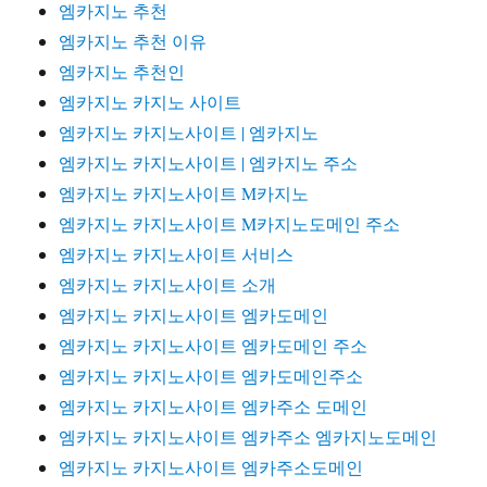
엠카지노 추천
엠카지노 추천 이유
엠카지노 추천인
엠카지노 카지노 사이트
엠카지노 카지노사이트 | 엠카지노
엠카지노 카지노사이트 | 엠카지노 주소
엠카지노 카지노사이트 M카지노
엠카지노 카지노사이트 M카지노도메인 주소
엠카지노 카지노사이트 서비스
엠카지노 카지노사이트 소개
엠카지노 카지노사이트 엠카도메인
엠카지노 카지노사이트 엠카도메인 주소
엠카지노 카지노사이트 엠카도메인주소
엠카지노 카지노사이트 엠카주소 도메인
엠카지노 카지노사이트 엠카주소 엠카지노도메인
엠카지노 카지노사이트 엠카주소도메인