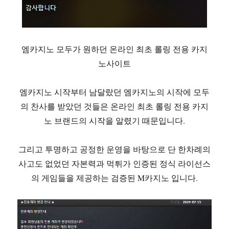
엠카지노 모두가 원하던 온라인 최초 롤링 전용 카지
노사이트
엠카지노 시작부터 남달랐던 엠카지노의 시작에 모두
의 찬사를 받았던 것들은 온라인 최초 롤링 전용 카지
노 브랜드의 시작을 알렸기 때문입니다.
그리고 투명하고 공정한 운영을 바탕으로 단 한차례의
사고도 없었던 자본력과 먹튀가 인증된 정식 라이선스
의 게임들을 제공하는 검증된 M카지노 입니다.