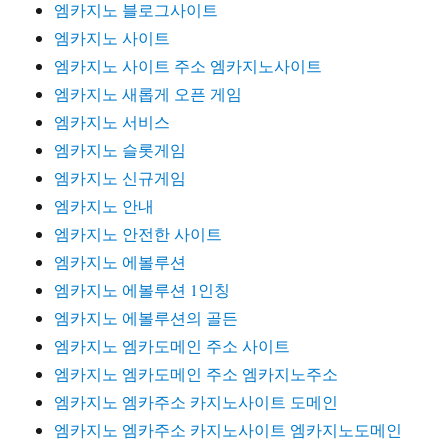
엠카지노 블로그사이트
엠카지노 사이트
엠카지노 사이트 주소 엠카지노사이트
엠카지노 새롭게 오픈 게임
엠카지노 서비스
엠카지노 슬롯게임
엠카지노 신규게임
엠카지노 안내
엠카지노 안전한 사이트
엠카지노 에볼루션
엠카지노 에볼루션 1인칭
엠카지노 에볼루션의 골든
엠카지노 엠카도메인 주소 사이트
엠카지노 엠카도메인 주소 엠카지노주소
엠카지노 엠카주소 카지노사이트 도메인
엠카지노 엠카주소 카지노사이트 엠카지노도메인