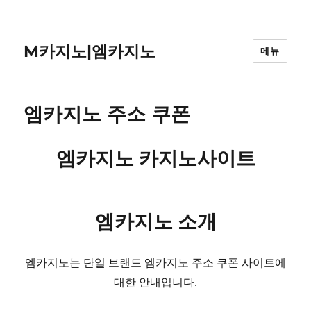
M카지노|엠카지노
메뉴
엠카지노 주소 쿠폰
엠카지노 카지노사이트
엠카지노 소개
엠카지노는 단일 브랜드 엠카지노 주소 쿠폰 사이트에
대한 안내입니다.