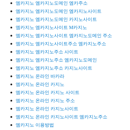
엠카지노 엠카지노도메인 엠카주소
엠카지노 엠카지노도메인 엠카지노사이트
엠카지노 엠카지노도메인 카지노사이트
엠카지노 엠카지노사이트 M카지노
엠카지노 엠카지노사이트 엠카지노도메인 주소
엠카지노 엠카지노사이트주소 엠카지노주소
엠카지노 엠카지노주소 사이트
엠카지노 엠카지노주소 엠카지노도메인
엠카지노 엠카지노주소 카지노사이트
엠카지노 온라인 바카라
엠카지노 온라인 카지노
엠카지노 온라인 카지노 사이트
엠카지노 온라인 카지노 주소
엠카지노 온라인 카지노사이트
엠카지노 온라인 카지노사이트 엠카지노주소
엠카지노 이용방법