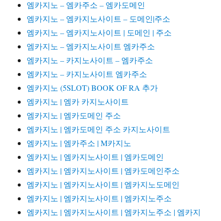
엠카지노 – 엠카주소 – 엠카도메인
엠카지노 – 엠카지노사이트 – 도메인|주소
엠카지노 – 엠카지노사이트 | 도메인 | 주소
엠카지노 – 엠카지노사이트 엠카주소
엠카지노 – 카지노사이트 – 엠카주소
엠카지노 – 카지노사이트 엠카주소
엠카지노 (5SLOT) BOOK OF RA 추가
엠카지노 | 엠카 카지노사이트
엠카지노 | 엠카도메인 주소
엠카지노 | 엠카도메인 주소 카지노사이트
엠카지노 | 엠카주소 | M카지노
엠카지노 | 엠카지노사이트 | 엠카도메인
엠카지노 | 엠카지노사이트 | 엠카도메인주소
엠카지노 | 엠카지노사이트 | 엠카지노도메인
엠카지노 | 엠카지노사이트 | 엠카지노주소
엠카지노 | 엠카지노사이트 | 엠카지노주소 | 엠카지