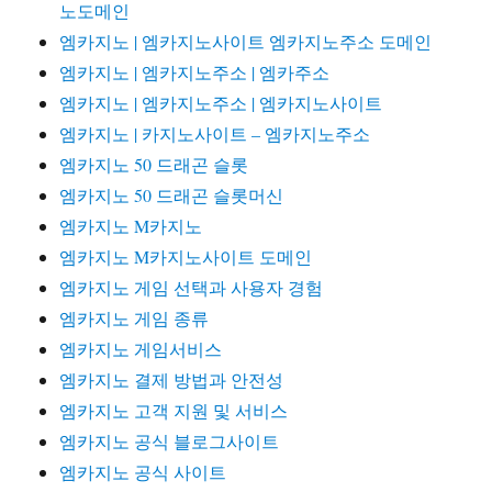
노도메인
엠카지노 | 엠카지노사이트 엠카지노주소 도메인
엠카지노 | 엠카지노주소 | 엠카주소
엠카지노 | 엠카지노주소 | 엠카지노사이트
엠카지노 | 카지노사이트 – 엠카지노주소
엠카지노 50 드래곤 슬롯
엠카지노 50 드래곤 슬롯머신
엠카지노 M카지노
엠카지노 M카지노사이트 도메인
엠카지노 게임 선택과 사용자 경험
엠카지노 게임 종류
엠카지노 게임서비스
엠카지노 결제 방법과 안전성
엠카지노 고객 지원 및 서비스
엠카지노 공식 블로그사이트
엠카지노 공식 사이트