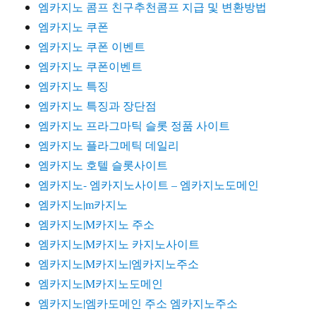
엠카지노 콤프 친구추천콤프 지급 및 변환방법
엠카지노 쿠폰
엠카지노 쿠폰 이벤트
엠카지노 쿠폰이벤트
엠카지노 특징
엠카지노 특징과 장단점
엠카지노 프라그마틱 슬롯 정품 사이트
엠카지노 플라그메틱 데일리
엠카지노 호텔 슬롯사이트
엠카지노- 엠카지노사이트 – 엠카지노도메인
엠카지노|m카지노
엠카지노|M카지노 주소
엠카지노|M카지노 카지노사이트
엠카지노|M카지노|엠카지노주소
엠카지노|M카지노도메인
엠카지노|엠카도메인 주소 엠카지노주소