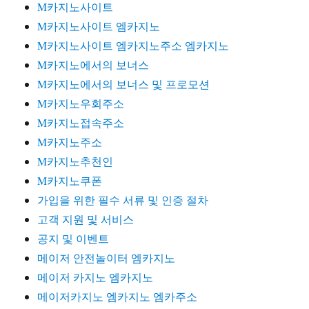
M카지노사이트
M카지노사이트 엠카지노
M카지노사이트 엠카지노주소 엠카지노
M카지노에서의 보너스
M카지노에서의 보너스 및 프로모션
M카지노우회주소
M카지노접속주소
M카지노주소
M카지노추천인
M카지노쿠폰
가입을 위한 필수 서류 및 인증 절차
고객 지원 및 서비스
공지 및 이벤트
메이저 안전놀이터 엠카지노
메이저 카지노 엠카지노
메이저카지노 엠카지노 엠카주소