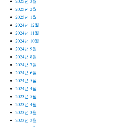
2025년 3월
2025년 2월
2025년 1월
2024년 12월
2024년 11월
2024년 10월
2024년 9월
2024년 8월
2024년 7월
2024년 6월
2024년 5월
2024년 4월
2023년 5월
2023년 4월
2023년 3월
2023년 2월