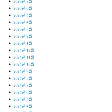
2026년 7월
2026년 6월
2026년 5월
2026년 4월
2026년 3월
2026년 2월
2026년 1월
2025년 12월
2025년 11월
2025년 10월
2025년 9월
2025년 8월
2025년 7월
2025년 6월
2025년 5월
2025년 4월