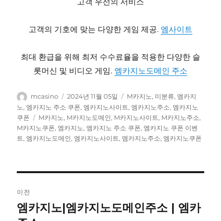
고객 우선의 서비스
고객의 기호에 맞는 다양한 게임 제공.
엠사이트
최대 환급을 위해 최저 수수료율을 적용한 다양한 슬
롯머신 및 비디오 게임.
엠카지노도메인 주소
글
작
카
mcasino
2024년 11월 05일
M카지노
,
미분류
,
엠카지
쓴
성
테
노
,
엠카지노 주소 쿠폰
,
엠카지노사이트
,
엠카지노주소
,
엠카지노
이
일
고
태
쿠폰
M카지노
,
M카지노도메인
,
M카지노사이트
,
M카지노주소
,
자
리
그
M카지노쿠폰
,
엠카지노
,
엠카지노 주소 쿠폰
,
엠카지노 쿠폰 이벤
트
,
엠카지노도메인
,
엠카지노사이트
,
엠카지노주소
,
엠카지노쿠폰
글
이전
내
엠카지노|엠카지노도메인주소 | 엠카
이
전