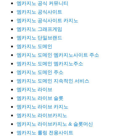
엠카지노 공식 커뮤니티
엠카지노 공식사이트
엠카지노 공식사이트 카지노
엠카지노 그래프게임
엠카지노 단일브랜드
엠카지노 도메인
엠카지노 도메인 엠카지노사이트 주소
엠카지노 도메인 엠카지노주소
엠카지노 도메인 주소
엠카지노 도메인 지속적인 서비스
엠카지노 라이브
엠카지노 라이브 슬롯
엠카지노 라이브 카지노
엠카지노 라이브카지노
엠카지노 라이브카지노 & 슬롯머신
엠카지노 롤링 전용사이트