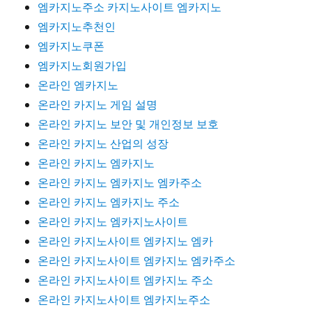
엠카지노주소 카지노사이트 엠카지노
엠카지노추천인
엠카지노쿠폰
엠카지노회원가입
온라인 엠카지노
온라인 카지노 게임 설명
온라인 카지노 보안 및 개인정보 보호
온라인 카지노 산업의 성장
온라인 카지노 엠카지노
온라인 카지노 엠카지노 엠카주소
온라인 카지노 엠카지노 주소
온라인 카지노 엠카지노사이트
온라인 카지노사이트 엠카지노 엠카
온라인 카지노사이트 엠카지노 엠카주소
온라인 카지노사이트 엠카지노 주소
온라인 카지노사이트 엠카지노주소