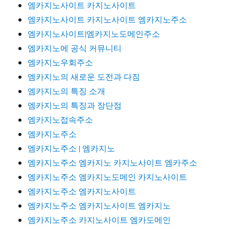
엠카지노사이트 카지노사이트
엠카지노사이트 카지노사이트 엠카지노주소
엠카지노사이트|엠카지노도메인주소
엠카지노에 공식 커뮤니티
엠카지노우회주소
엠카지노의 새로운 도전과 다짐
엠카지노의 특징 소개
엠카지노의 특징과 장단점
엠카지노접속주소
엠카지노주소
엠카지노주소 | 엠카지노
엠카지노주소 엠카지노 카지노사이트 엠카주소
엠카지노주소 엠카지노도메인 카지노사이트
엠카지노주소 엠카지노사이트
엠카지노주소 엠카지노사이트 엠카지노
엠카지노주소 카지노사이트 엠카도메인