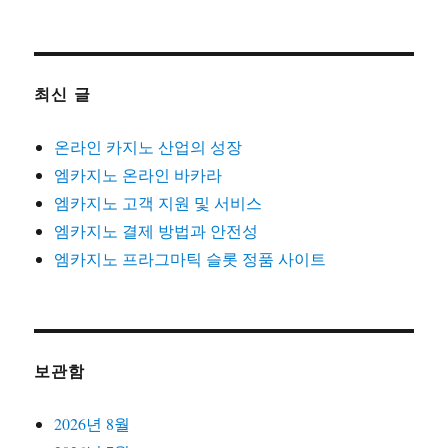
최신 글
온라인 카지노 산업의 성장
엠카지노 온라인 바카라
엠카지노 고객 지원 및 서비스
엠카지노 결제 방법과 안전성
엠카지노 프라그마틱 슬롯 정품 사이트
보관함
2026년 8월