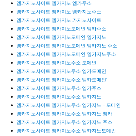
엠카지노사이트 엠카지노 엠카주소
엠카지노사이트 엠카지노 엠카지노주소
엠카지노사이트 엠카지노 카지노사이트
엠카지노사이트 엠카지노도메인 엠카주소
엠카지노사이트 엠카지노도메인 엠카지노
엠카지노사이트 엠카지노도메인 엠카지노 주소
엠카지노사이트 엠카지노도메인 엠카지노주소
엠카지노사이트 엠카지노주소 도메인
엠카지노사이트 엠카지노주소 엠카도메인
엠카지노사이트 엠카지노주소 엠카도메인'
엠카지노사이트 엠카지노주소 엠카주소
엠카지노사이트 엠카지노주소 엠카지노
엠카지노사이트 엠카지노주소 엠카지노 – 도메인
엠카지노사이트 엠카지노주소 엠카지노 엠카
엠카지노사이트 엠카지노주소 엠카지노 주소
엠카지노사이트 엠카지노주소 엠카지노도메인