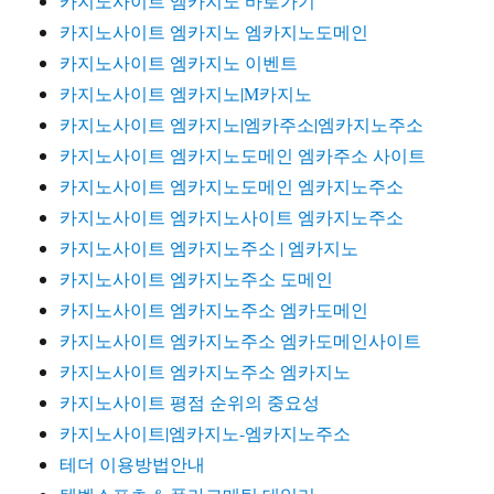
카지노사이트 엠카지노 바로가기
카지노사이트 엠카지노 엠카지노도메인
카지노사이트 엠카지노 이벤트
카지노사이트 엠카지노|M카지노
카지노사이트 엠카지노|엠카주소|엠카지노주소
카지노사이트 엠카지노도메인 엠카주소 사이트
카지노사이트 엠카지노도메인 엠카지노주소
카지노사이트 엠카지노사이트 엠카지노주소
카지노사이트 엠카지노주소 | 엠카지노
카지노사이트 엠카지노주소 도메인
카지노사이트 엠카지노주소 엠카도메인
카지노사이트 엠카지노주소 엠카도메인사이트
카지노사이트 엠카지노주소 엠카지노
카지노사이트 평점 순위의 중요성
카지노사이트|엠카지노-엠카지노주소
테더 이용방법안내