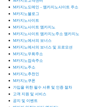
M카지노고객센터
M카지노도메인 – 엠카지노사이트 주소
M카지노블로그
M카지노사이트
M카지노사이트 엠카지노
M카지노사이트 엠카지노주소 엠카지노
M카지노에서의 보너스
M카지노에서의 보너스 및 프로모션
M카지노우회주소
M카지노접속주소
M카지노주소
M카지노추천인
M카지노쿠폰
가입을 위한 필수 서류 및 인증 절차
고객 지원 및 서비스
공지 및 이벤트