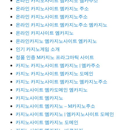
온라인 카지노사이트 엠카지노 엠카주소
온라인 카지노사이트 엠카지노 주소
온라인 카지노사이트 엠카지노주소
온라인 카지노사이트 엠카지노주소 엠카지노
온라인 카지사이트 엠카지노
온라인카지노 엠카지노사이트 엠카지노
인기 카지노게임 소개
정품 인증 M카지노 프라그마틱 사이트
카지노 카지노사이트 엠카지노 | 엠카주소
카지노 카지노사이트 엠카지노 도메인
카지노 카지노사이트 엠카지노 엠카지노주소
카지노사이트 엠카도메인 엠카지노
카지노사이트 엠카지노
카지노사이트 엠카지노 – M카지노주소
카지노사이트 엠카지노 | 엠카지노사이트 도메인
카지노사이트 엠카지노 도메인