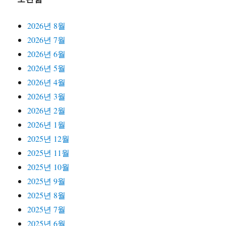
2026년 8월
2026년 7월
2026년 6월
2026년 5월
2026년 4월
2026년 3월
2026년 2월
2026년 1월
2025년 12월
2025년 11월
2025년 10월
2025년 9월
2025년 8월
2025년 7월
2025년 6월