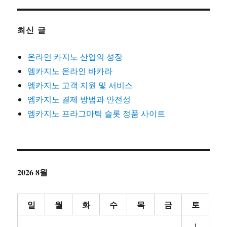
최신 글
온라인 카지노 산업의 성장
엠카지노 온라인 바카라
엠카지노 고객 지원 및 서비스
엠카지노 결제 방법과 안전성
엠카지노 프라그마틱 슬롯 정품 사이트
2026 8월
일
월
화
수
목
금
토
1