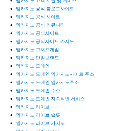
엠카지노 고객 지원 및 서비스
엠카지노 공식 블로그사이트
엠카지노 공식 사이트
엠카지노 공식 커뮤니티
엠카지노 공식사이트
엠카지노 공식사이트 카지노
엠카지노 그래프게임
엠카지노 단일브랜드
엠카지노 도메인
엠카지노 도메인 엠카지노사이트 주소
엠카지노 도메인 엠카지노주소
엠카지노 도메인 주소
엠카지노 도메인 지속적인 서비스
엠카지노 라이브
엠카지노 라이브 슬롯
엠카지노 라이브 카지노