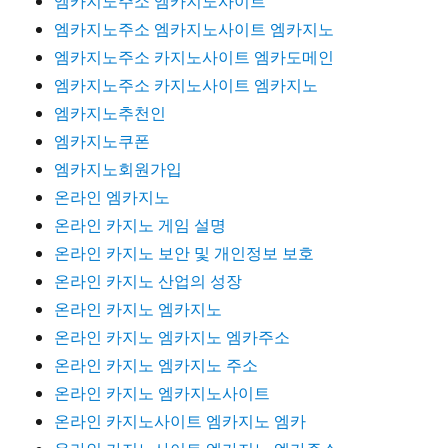
엠카지노주소 엠카지노사이트
엠카지노주소 엠카지노사이트 엠카지노
엠카지노주소 카지노사이트 엠카도메인
엠카지노주소 카지노사이트 엠카지노
엠카지노추천인
엠카지노쿠폰
엠카지노회원가입
온라인 엠카지노
온라인 카지노 게임 설명
온라인 카지노 보안 및 개인정보 보호
온라인 카지노 산업의 성장
온라인 카지노 엠카지노
온라인 카지노 엠카지노 엠카주소
온라인 카지노 엠카지노 주소
온라인 카지노 엠카지노사이트
온라인 카지노사이트 엠카지노 엠카