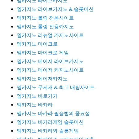
엠카지노 라이브카지노
엠카지노 라이브카지노 & 슬롯머신
엠카지노 롤링 전용사이트
엠카지노 롤링 전용카지노
엠카지노 리뉴얼 카지노사이트
엠카지노 마이크로
엠카지노 마이크로 게임
엠카지노 메이저 라이브카지노
엠카지노 메이저 카지노사이트
엠카지노 메이저카지노
엠카지노 무제재 & 최고 배팅사이트
엠카지노 바로가기
엠카지노 바카라
엠카지노 바카라 필승법의 중요성
엠카지노 바카라게임 슬롯머신
엠카지노 바카라와 슬롯게임