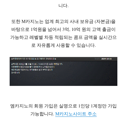
니다.
또한 M카지노는 업계 최고의 사내 보유금 (자본금)을
바탕으로 1억원을 넘어서 3억, 10억 원의 고액 출금이
가능하고 레벨별 차등 적립되는 콤프 금액을 실시간으
로 자유롭게 사용할 수 있습니다.
엠카지노의 회원 가입은 실명으로 1인당 1계정만 가입
가능합니다.
M카지노사이트 주소