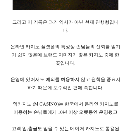
그리고 이 기록은 과거 역사가 아닌 현재 진행형입니
다.
온라인 카지노 플랫폼의 특성상 손님들의 신뢰를 얻기
가 쉽지 않은데 브랜드 이미지가 좋은 카지노 중에 한
곳입니다.
운영에 있어서도 예외를 허용하지 않고 원칙을 중요시
하기 때문에 보수적인 편에 속합니다.
엠카지노 (M CASINO)는 한국에서 온라인 카지노를
이용하는 손님들에게 10년 이상 오랫동안 운영됐고
고액 입,출금도 믿을 수 있는 메이저 카지노로 통용됩