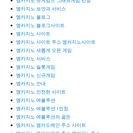
엠카지노 벳게임즈 그래프게임 런칭
엠카지노 보안과 서비스
엠카지노 블로그
엠카지노 블로그사이트
엠카지노 사이트
엠카지노 사이트 주소 엠카지노사이트
엠카지노 새롭게 오픈 게임
엠카지노 서비스
엠카지노 슬롯게임
엠카지노 신규게임
엠카지노 안내
엠카지노 안전한 사이트
엠카지노 에볼루션
엠카지노 에볼루션 1인칭
엠카지노 에볼루션의 골든
엠카지노 엠카도메인 주소 사이트