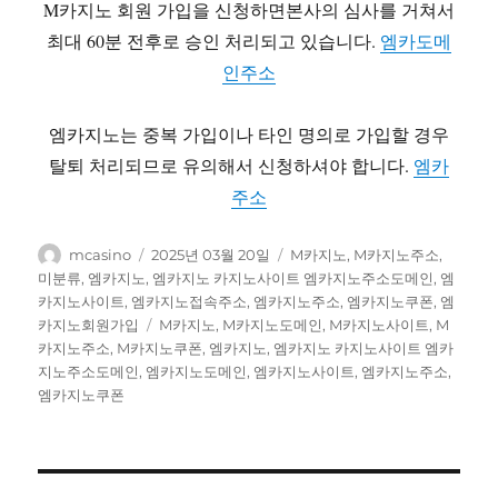
M카지노 회원 가입을 신청하면본사의 심사를 거쳐서
최대 60분 전후로 승인 처리되고 있습니다.
엠카도메
인주소
엠카지노는 중복 가입이나 타인 명의로 가입할 경우
탈퇴 처리되므로 유의해서 신청하셔야 합니다.
엠카
주소
글
작
카
mcasino
2025년 03월 20일
M카지노
,
M카지노주소
,
쓴
성
테
미분류
,
엠카지노
,
엠카지노 카지노사이트 엠카지노주소도메인
,
엠
이
일
고
카지노사이트
,
엠카지노접속주소
,
엠카지노주소
,
엠카지노쿠폰
,
엠
자
리
태
카지노회원가입
M카지노
,
M카지노도메인
,
M카지노사이트
,
M
그
카지노주소
,
M카지노쿠폰
,
엠카지노
,
엠카지노 카지노사이트 엠카
지노주소도메인
,
엠카지노도메인
,
엠카지노사이트
,
엠카지노주소
,
엠카지노쿠폰
글