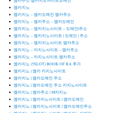
엠카주소 엠카지노사이트도메인
엠카지노
엠카지노 – 엠카도메인 엠카주소
엠카지노 – 엠카주소 – 엠카도메인
엠카지노 – 엠카지노사이트 – 도메인|주소
엠카지노 – 엠카지노사이트 | 도메인 | 주소
엠카지노 – 엠카지노사이트 엠카주소
엠카지노 – 카지노사이트 – 엠카주소
엠카지노 – 카지노사이트 엠카주소
엠카지노 (5SLOT) BOOK OF RA 추가
엠카지노 | 엠카 카지노사이트
엠카지노 | 엠카도메인 주소
엠카지노 | 엠카도메인 주소 카지노사이트
엠카지노 | 엠카주소 | M카지노
엠카지노 | 엠카지노사이트 | 엠카도메인
엠카지노 | 엠카지노사이트 | 엠카도메인주소