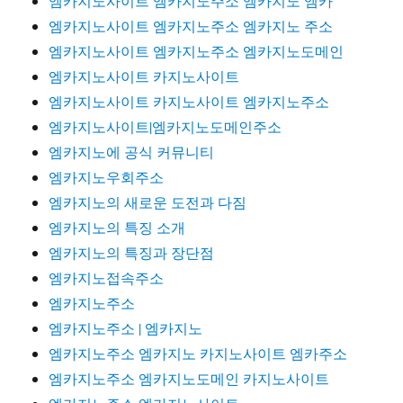
엠카지노사이트 엠카지노주소 엠카지노 엠카
엠카지노사이트 엠카지노주소 엠카지노 주소
엠카지노사이트 엠카지노주소 엠카지노도메인
엠카지노사이트 카지노사이트
엠카지노사이트 카지노사이트 엠카지노주소
엠카지노사이트|엠카지노도메인주소
엠카지노에 공식 커뮤니티
엠카지노우회주소
엠카지노의 새로운 도전과 다짐
엠카지노의 특징 소개
엠카지노의 특징과 장단점
엠카지노접속주소
엠카지노주소
엠카지노주소 | 엠카지노
엠카지노주소 엠카지노 카지노사이트 엠카주소
엠카지노주소 엠카지노도메인 카지노사이트