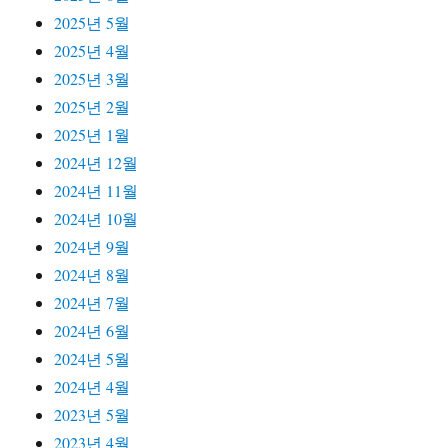
2025년 5월
2025년 4월
2025년 3월
2025년 2월
2025년 1월
2024년 12월
2024년 11월
2024년 10월
2024년 9월
2024년 8월
2024년 7월
2024년 6월
2024년 5월
2024년 4월
2023년 5월
2023년 4월