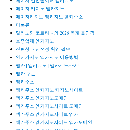
메이저 안전놀이터 엠카지노
메이저 카지노 엠카지노
메이저카지노 엠카지노 엠카주소
미분류
밀라노와 코르티나의 2026 동계 올림픽
보증업체 엠카지노
신뢰성과 안전성 확인 필수
안전카지노 엠카지노 이용방법
엠카 | 엠카지노 | 엠카지노사이트
엠카 쿠폰
엠카주소
엠카주소 엠카지노 카지노사이트
엠카주소 엠카지노도메인
엠카주소 엠카지노사이트 도메인
엠카주소 엠카지노사이트 엠카
엠카주소 엠카지노사이트 엠카도메인