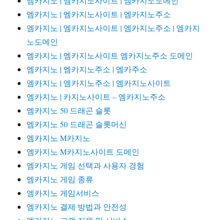
엠카지노 | 엠카지노사이트 | 엠카지노도메인
엠카지노 | 엠카지노사이트 | 엠카지노주소
엠카지노 | 엠카지노사이트 | 엠카지노주소 | 엠카지
노도메인
엠카지노 | 엠카지노사이트 엠카지노주소 도메인
엠카지노 | 엠카지노주소 | 엠카주소
엠카지노 | 엠카지노주소 | 엠카지노사이트
엠카지노 | 카지노사이트 – 엠카지노주소
엠카지노 50 드래곤 슬롯
엠카지노 50 드래곤 슬롯머신
엠카지노 M카지노
엠카지노 M카지노사이트 도메인
엠카지노 게임 선택과 사용자 경험
엠카지노 게임 종류
엠카지노 게임서비스
엠카지노 결제 방법과 안전성