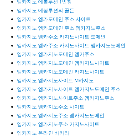
엠카지노 에볼루션 1인칭
엠카지노 에볼루션의 골든
엠카지노 엠카도메인 주소 사이트
엠카지노 엠카도메인 주소 엠카지노주소
엠카지노 엠카주소 카지노사이트 도메인
엠카지노 엠카주소 카지노사이트 엠카지노도메인
엠카지노 엠카지노도메인 엠카주소
엠카지노 엠카지노도메인 엠카지노사이트
엠카지노 엠카지노도메인 카지노사이트
엠카지노 엠카지노사이트 M카지노
엠카지노 엠카지노사이트 엠카지노도메인 주소
엠카지노 엠카지노사이트주소 엠카지노주소
엠카지노 엠카지노주소 사이트
엠카지노 엠카지노주소 엠카지노도메인
엠카지노 엠카지노주소 카지노사이트
엠카지노 온라인 바카라