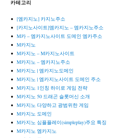
카테고리
[엠카지노] 카지노주소
[카지노사이트]엠카지노 – 엠카지노주소
M카 – 엠카지노사이트 도메인 엠카주소
M카지노
M카지노 – M카지노사이트
M카지노 – 엠카지노주소
M카지노 | 엠카지노도메인
M카지노 | 엠카지노사이트 도메인 주소
M카지노 1인칭 하이로 게임 전략
M카지노 50 드래곤 슬롯머신 소개
M카지노 다양하고 광범위한 게임
M카지노 도메인
M카지노 심플플레이(simpleplay)주요 특징
M카지노 엠카지노