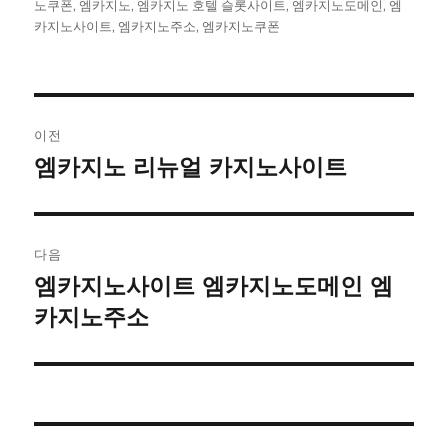
노쿠폰
,
엠카지노
,
엠카지노 호텔 슬롯사이트
,
엠카지노도메인
,
엠
카지노사이트
,
엠카지노주소
,
엠카지노쿠폰
글
이전
내
엠카지노 리뉴얼 카지노사이트
이
전
비
글:
게
다음
이
엠카지노사이트 엠카지노도메인 엠
다
음
카지노주소
션
글: