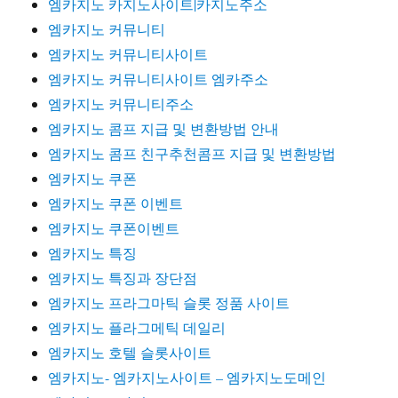
엠카지노 카지노사이트|카지노주소
엠카지노 커뮤니티
엠카지노 커뮤니티사이트
엠카지노 커뮤니티사이트 엠카주소
엠카지노 커뮤니티주소
엠카지노 콤프 지급 및 변환방법 안내
엠카지노 콤프 친구추천콤프 지급 및 변환방법
엠카지노 쿠폰
엠카지노 쿠폰 이벤트
엠카지노 쿠폰이벤트
엠카지노 특징
엠카지노 특징과 장단점
엠카지노 프라그마틱 슬롯 정품 사이트
엠카지노 플라그메틱 데일리
엠카지노 호텔 슬롯사이트
엠카지노- 엠카지노사이트 – 엠카지노도메인