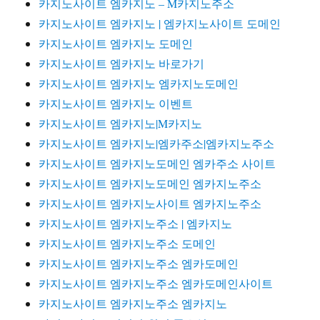
카지노사이트 엠카지노 – M카지노주소
카지노사이트 엠카지노 | 엠카지노사이트 도메인
카지노사이트 엠카지노 도메인
카지노사이트 엠카지노 바로가기
카지노사이트 엠카지노 엠카지노도메인
카지노사이트 엠카지노 이벤트
카지노사이트 엠카지노|M카지노
카지노사이트 엠카지노|엠카주소|엠카지노주소
카지노사이트 엠카지노도메인 엠카주소 사이트
카지노사이트 엠카지노도메인 엠카지노주소
카지노사이트 엠카지노사이트 엠카지노주소
카지노사이트 엠카지노주소 | 엠카지노
카지노사이트 엠카지노주소 도메인
카지노사이트 엠카지노주소 엠카도메인
카지노사이트 엠카지노주소 엠카도메인사이트
카지노사이트 엠카지노주소 엠카지노