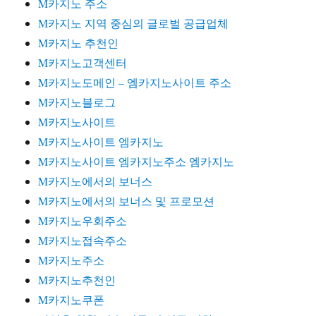
M카지노 주소
M카지노 지역 중심의 글로벌 공급업체
M카지노 추천인
M카지노고객센터
M카지노도메인 – 엠카지노사이트 주소
M카지노블로그
M카지노사이트
M카지노사이트 엠카지노
M카지노사이트 엠카지노주소 엠카지노
M카지노에서의 보너스
M카지노에서의 보너스 및 프로모션
M카지노우회주소
M카지노접속주소
M카지노주소
M카지노추천인
M카지노쿠폰