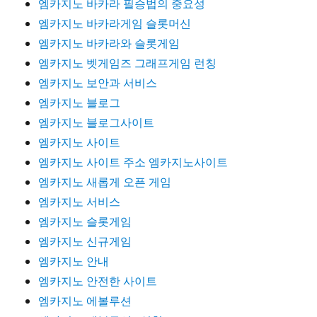
엠카지노 바카라 필승법의 중요성
엠카지노 바카라게임 슬롯머신
엠카지노 바카라와 슬롯게임
엠카지노 벳게임즈 그래프게임 런칭
엠카지노 보안과 서비스
엠카지노 블로그
엠카지노 블로그사이트
엠카지노 사이트
엠카지노 사이트 주소 엠카지노사이트
엠카지노 새롭게 오픈 게임
엠카지노 서비스
엠카지노 슬롯게임
엠카지노 신규게임
엠카지노 안내
엠카지노 안전한 사이트
엠카지노 에볼루션