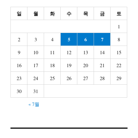
일
월
화
수
목
금
토
1
5
6
7
2
3
4
8
9
10
11
12
13
14
15
16
17
18
19
20
21
22
23
24
25
26
27
28
29
30
31
« 7월