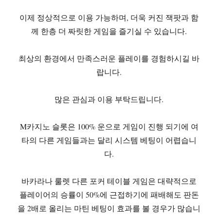
이제 정상적으로 이용 가능하며, 더욱 커진 잭팟과 함
께 한층 더 짜릿한 게임을 즐기실 수 있습니다.
최상의 환경에서 만족스러운 플레이를 경험하시길 바
랍니다.
많은 관심과 이용 부탁드립니다.
M카지노 슬롯은 100% 운으로 게임이 진행 되기에 여
타의 다른 게임들과는 달리 시스템 베팅이 어렵습니
다.
바카라나 룰렛 다른 포커 테이블 게임은 대략적으로
플레이어의 승률이 50%에 근접하기에 패배해도 판돈
을 2배로 올리는 마틴 베팅이 효과를 볼 경우가 많습니