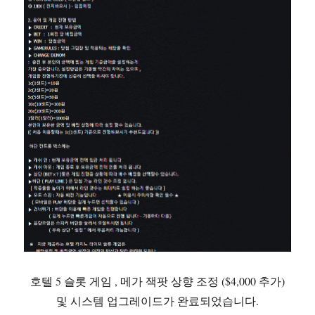
호텔 5 슬롯 게임 , 메가 잭팟 상향 조정 ($4,000 추가)
및 시스템 업그레이드가 완료되었습니다.