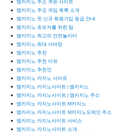
엠카지노 주소 쿠폰 사이트
엠카지노 주요 게임 목록 소개
엠카지노 첫 신규 회원가입 등급 안내
엠카지노 초보자를 위한 팁
엠카지노 최고의 안전놀이터
엠카지노 최대 서버망
엠카지노 추천
엠카지노 추천 이유
엠카지노 추천인
엠카지노 카지노 사이트
엠카지노 카지노사이트 | 엠카지노
엠카지노 카지노사이트 | 엠카지노 주소
엠카지노 카지노사이트 M카지노
엠카지노 카지노사이트 M카지노도메인 주소
엠카지노 카지노사이트 서비스
엠카지노 카지노사이트 소개