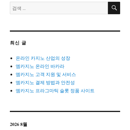
검
검
색
색:
최신 글
온라인 카지노 산업의 성장
엠카지노 온라인 바카라
엠카지노 고객 지원 및 서비스
엠카지노 결제 방법과 안전성
엠카지노 프라그마틱 슬롯 정품 사이트
2026 8월