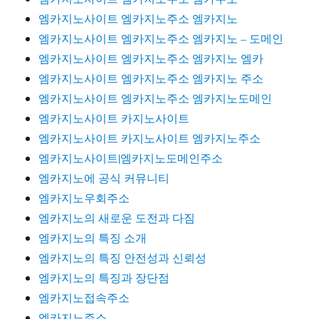
엠카지노사이트 엠카지노주소 엠카지노
엠카지노사이트 엠카지노주소 엠카지노 – 도메인
엠카지노사이트 엠카지노주소 엠카지노 엠카
엠카지노사이트 엠카지노주소 엠카지노 주소
엠카지노사이트 엠카지노주소 엠카지노도메인
엠카지노사이트 카지노사이트
엠카지노사이트 카지노사이트 엠카지노주소
엠카지노사이트|엠카지노도메인주소
엠카지노에 공식 커뮤니티
엠카지노우회주소
엠카지노의 새로운 도전과 다짐
엠카지노의 특징 소개
엠카지노의 특징 안전성과 신뢰성
엠카지노의 특징과 장단점
엠카지노접속주소
엠카지노주소