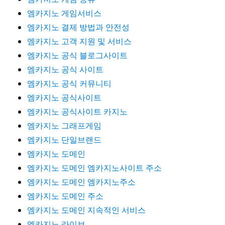
엠카지노 게임서비스
엠카지노 결제 방법과 안전성
엠카지노 고객 지원 및 서비스
엠카지노 공식 블로그사이트
엠카지노 공식 사이트
엠카지노 공식 커뮤니티
엠카지노 공식사이트
엠카지노 공식사이트 카지노
엠카지노 그래프게임
엠카지노 단일브랜드
엠카지노 도메인
엠카지노 도메인 엠카지노사이트 주소
엠카지노 도메인 엠카지노주소
엠카지노 도메인 주소
엠카지노 도메인 지속적인 서비스
엠카지노 라이브