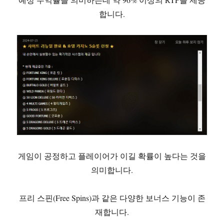
합니다.
게임이 공정하고 플레이어가 이길 확률이 높다는 것을
의미합니다.
프리 스핀(Free Spins)과 같은 다양한 보너스 기능이 존
재합니다.