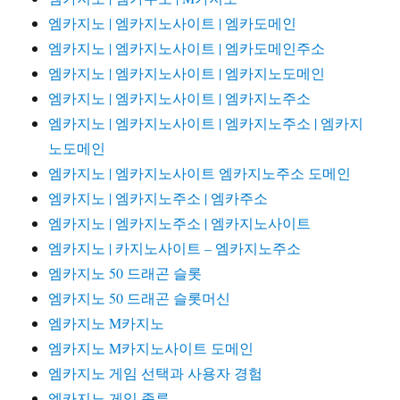
엠카지노 | 엠카지노사이트 | 엠카도메인
엠카지노 | 엠카지노사이트 | 엠카도메인주소
엠카지노 | 엠카지노사이트 | 엠카지노도메인
엠카지노 | 엠카지노사이트 | 엠카지노주소
엠카지노 | 엠카지노사이트 | 엠카지노주소 | 엠카지
노도메인
엠카지노 | 엠카지노사이트 엠카지노주소 도메인
엠카지노 | 엠카지노주소 | 엠카주소
엠카지노 | 엠카지노주소 | 엠카지노사이트
엠카지노 | 카지노사이트 – 엠카지노주소
엠카지노 50 드래곤 슬롯
엠카지노 50 드래곤 슬롯머신
엠카지노 M카지노
엠카지노 M카지노사이트 도메인
엠카지노 게임 선택과 사용자 경험
엠카지노 게임 종류