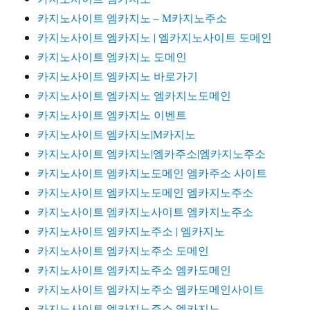
카지노사이트 엠카지노 – M카지노주소
카지노사이트 엠카지노 | 엠카지노사이트 도메인
카지노사이트 엠카지노 도메인
카지노사이트 엠카지노 바로가기
카지노사이트 엠카지노 엠카지노도메인
카지노사이트 엠카지노 이벤트
카지노사이트 엠카지노|M카지노
카지노사이트 엠카지노|엠카주소|엠카지노주소
카지노사이트 엠카지노도메인 엠카주소 사이트
카지노사이트 엠카지노도메인 엠카지노주소
카지노사이트 엠카지노사이트 엠카지노주소
카지노사이트 엠카지노주소 | 엠카지노
카지노사이트 엠카지노주소 도메인
카지노사이트 엠카지노주소 엠카도메인
카지노사이트 엠카지노주소 엠카도메인사이트
카지노사이트 엠카지노주소 엠카지노