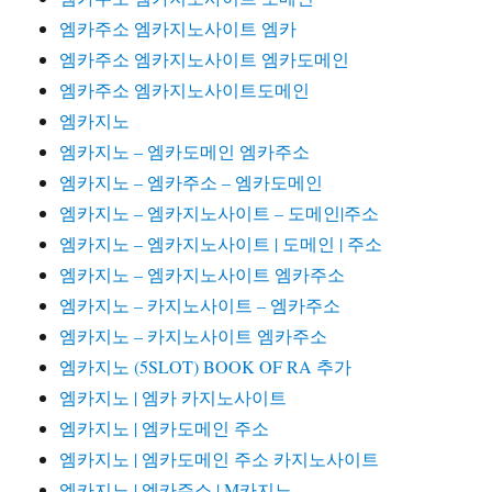
엠카주소 엠카지노사이트 엠카
엠카주소 엠카지노사이트 엠카도메인
엠카주소 엠카지노사이트도메인
엠카지노
엠카지노 – 엠카도메인 엠카주소
엠카지노 – 엠카주소 – 엠카도메인
엠카지노 – 엠카지노사이트 – 도메인|주소
엠카지노 – 엠카지노사이트 | 도메인 | 주소
엠카지노 – 엠카지노사이트 엠카주소
엠카지노 – 카지노사이트 – 엠카주소
엠카지노 – 카지노사이트 엠카주소
엠카지노 (5SLOT) BOOK OF RA 추가
엠카지노 | 엠카 카지노사이트
엠카지노 | 엠카도메인 주소
엠카지노 | 엠카도메인 주소 카지노사이트
엠카지노 | 엠카주소 | M카지노