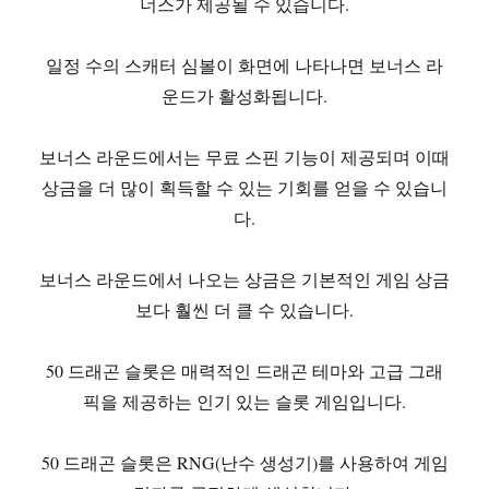
너스가 제공될 수 있습니다.
일정 수의 스캐터 심볼이 화면에 나타나면 보너스 라
운드가 활성화됩니다.
보너스 라운드에서는 무료 스핀 기능이 제공되며 이때
상금을 더 많이 획득할 수 있는 기회를 얻을 수 있습니
다.
보너스 라운드에서 나오는 상금은 기본적인 게임 상금
보다 훨씬 더 클 수 있습니다.
50 드래곤 슬롯은 매력적인 드래곤 테마와 고급 그래
픽을 제공하는 인기 있는 슬롯 게임입니다.
50 드래곤 슬롯은 RNG(난수 생성기)를 사용하여 게임