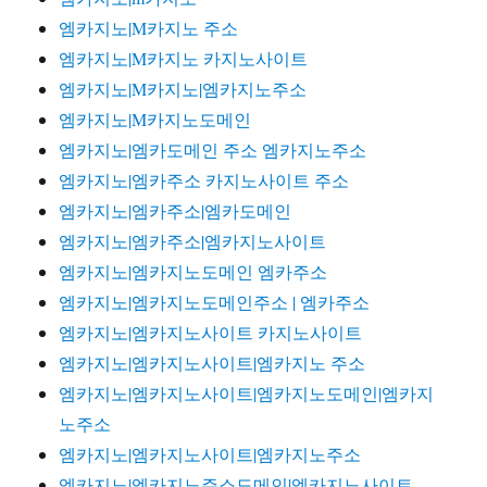
엠카지노|M카지노 주소
엠카지노|M카지노 카지노사이트
엠카지노|M카지노|엠카지노주소
엠카지노|M카지노도메인
엠카지노|엠카도메인 주소 엠카지노주소
엠카지노|엠카주소 카지노사이트 주소
엠카지노|엠카주소|엠카도메인
엠카지노|엠카주소|엠카지노사이트
엠카지노|엠카지노도메인 엠카주소
엠카지노|엠카지노도메인주소 | 엠카주소
엠카지노|엠카지노사이트 카지노사이트
엠카지노|엠카지노사이트|엠카지노 주소
엠카지노|엠카지노사이트|엠카지노도메인|엠카지
노주소
엠카지노|엠카지노사이트|엠카지노주소
엠카지노|엠카지노주소도메인|엠카지노사이트