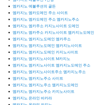
엠카지노 에볼루션의 골든
엠카지노 엠카도메인 주소 사이트
엠카지노 엠카도메인 주소 엠카지노주소
엠카지노 엠카주소 카지노사이트 도메인
엠카지노 엠카주소 카지노사이트 엠카지노도메인
엠카지노 엠카지노도메인 엠카주소
엠카지노 엠카지노도메인 엠카지노사이트
엠카지노 엠카지노도메인 카지노사이트
엠카지노 엠카지노사이트 M카지노
엠카지노 엠카지노사이트 엠카지노도메인 주소
엠카지노 엠카지노사이트주소 엠카지노주소
엠카지노 엠카지노주소 사이트
엠카지노 엠카지노주소 엠카지노도메인
엠카지노 엠카지노주소 카지노사이트
엠카지노 온라인 바카라
엠카지노 온라인 카지노