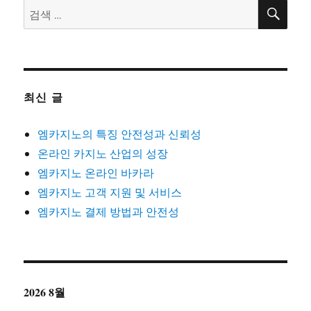
검
검
색
색:
최신 글
엠카지노의 특징 안전성과 신뢰성
온라인 카지노 산업의 성장
엠카지노 온라인 바카라
엠카지노 고객 지원 및 서비스
엠카지노 결제 방법과 안전성
2026 8월