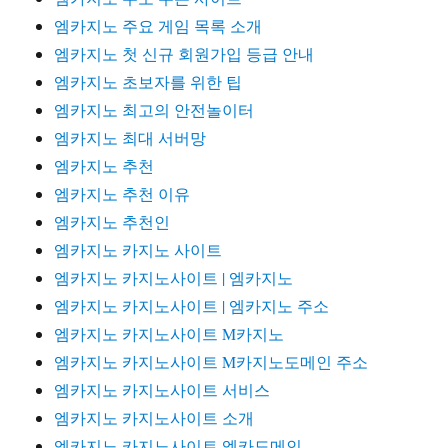
엠카지노 주요 게임 목록 소개
엠카지노 첫 신규 회원가입 등급 안내
엠카지노 초보자를 위한 팁
엠카지노 최고의 안전놀이터
엠카지노 최대 서버망
엠카지노 추천
엠카지노 추천 이유
엠카지노 추천인
엠카지노 카지노 사이트
엠카지노 카지노사이트 | 엠카지노
엠카지노 카지노사이트 | 엠카지노 주소
엠카지노 카지노사이트 M카지노
엠카지노 카지노사이트 M카지노도메인 주소
엠카지노 카지노사이트 서비스
엠카지노 카지노사이트 소개
엠카지노 카지노사이트 엠카도메인