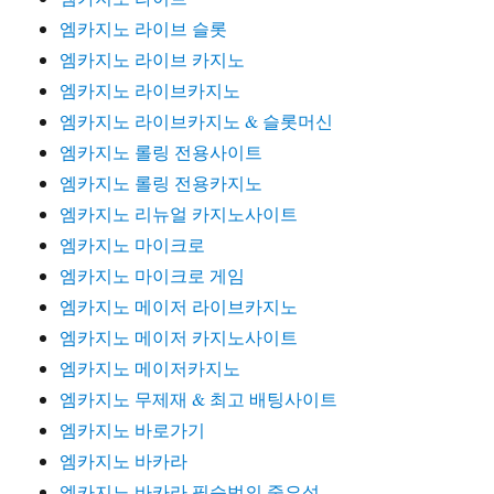
엠카지노 라이브 슬롯
엠카지노 라이브 카지노
엠카지노 라이브카지노
엠카지노 라이브카지노 & 슬롯머신
엠카지노 롤링 전용사이트
엠카지노 롤링 전용카지노
엠카지노 리뉴얼 카지노사이트
엠카지노 마이크로
엠카지노 마이크로 게임
엠카지노 메이저 라이브카지노
엠카지노 메이저 카지노사이트
엠카지노 메이저카지노
엠카지노 무제재 & 최고 배팅사이트
엠카지노 바로가기
엠카지노 바카라
엠카지노 바카라 필승법의 중요성