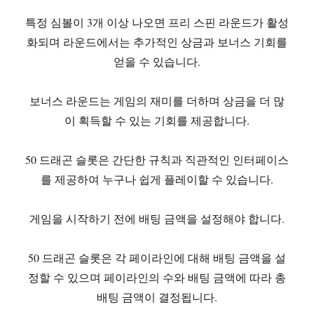
특정 심볼이 3개 이상 나오면 프리 스핀 라운드가 활성
화되며 라운드에서는 추가적인 상금과 보너스 기회를
얻을 수 있습니다.
보너스 라운드는 게임의 재미를 더하며 상금을 더 많
이 획득할 수 있는 기회를 제공합니다.
50 드래곤 슬롯은 간단한 규칙과 직관적인 인터페이스
를 제공하여 누구나 쉽게 플레이할 수 있습니다.
게임을 시작하기 전에 배팅 금액을 설정해야 합니다.
50 드래곤 슬롯은 각 페이라인에 대해 배팅 금액을 설
정할 수 있으며 페이라인의 수와 배팅 금액에 따라 총
배팅 금액이 결정됩니다.