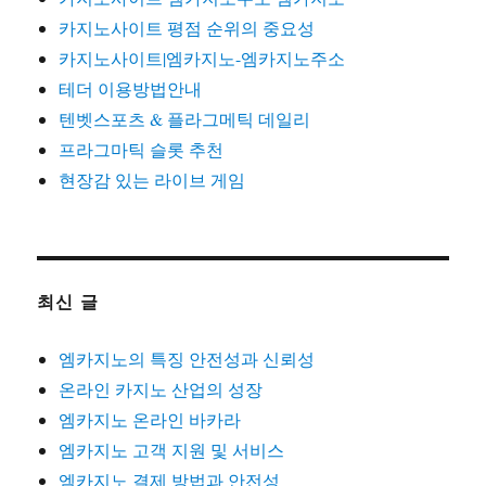
카지노사이트 평점 순위의 중요성
카지노사이트|엠카지노-엠카지노주소
테더 이용방법안내
텐벳스포츠 & 플라그메틱 데일리
프라그마틱 슬롯 추천
현장감 있는 라이브 게임
최신 글
엠카지노의 특징 안전성과 신뢰성
온라인 카지노 산업의 성장
엠카지노 온라인 바카라
엠카지노 고객 지원 및 서비스
엠카지노 결제 방법과 안전성