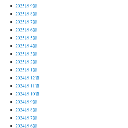
2025년 9월
2025년 8월
2025년 7월
2025년 6월
2025년 5월
2025년 4월
2025년 3월
2025년 2월
2025년 1월
2024년 12월
2024년 11월
2024년 10월
2024년 9월
2024년 8월
2024년 7월
2024년 6월