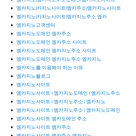
엠카지노|카지노사이트|엠카주소|엠카지노사이트
엠카지노|카지노사이트|엠카지노주소 엠카
엠카지노고객센터
엠카지노도메인 엠카주소
엠카지노도메인 엠카주소 사이트
엠카지노도메인 엠카지노주소 사이트
엠카지노도메인 엠카지노주소 엠카지노
엠카지노를 이용해야 하는 이유
엠카지노블로그
엠카지노사이트
엠카지노사이트 | 엠카지노도메인 | 엠카지노주소
엠카지노사이트 | 엠카지노주소 | 엠카지노
엠카지노사이트 | 엠카지노주소 | 엠카지노도메인
엠카지노사이트 엠카도메인 주소
엠카지노사이트 엠카주소
엠카지노사이트 엠카주소 엠카지노