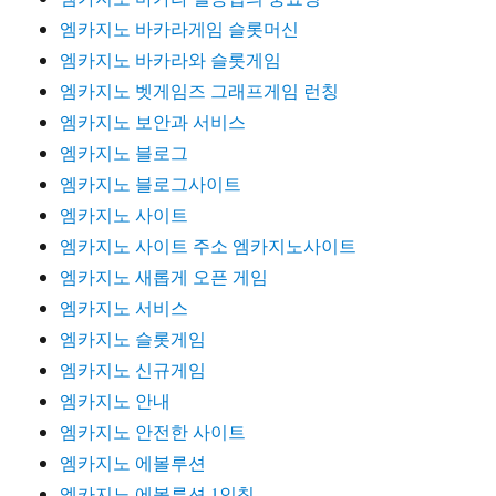
엠카지노 바카라게임 슬롯머신
엠카지노 바카라와 슬롯게임
엠카지노 벳게임즈 그래프게임 런칭
엠카지노 보안과 서비스
엠카지노 블로그
엠카지노 블로그사이트
엠카지노 사이트
엠카지노 사이트 주소 엠카지노사이트
엠카지노 새롭게 오픈 게임
엠카지노 서비스
엠카지노 슬롯게임
엠카지노 신규게임
엠카지노 안내
엠카지노 안전한 사이트
엠카지노 에볼루션
엠카지노 에볼루션 1인칭