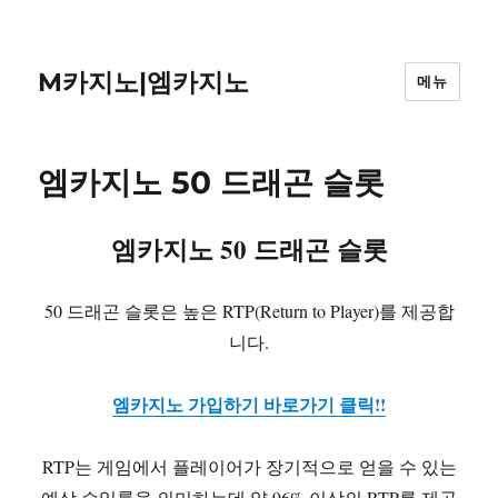
M카지노|엠카지노
메뉴
엠카지노 50 드래곤 슬롯
엠카지노 50 드래곤 슬롯
50 드래곤 슬롯은 높은 RTP(Return to Player)를 제공합
니다.
엠카지노 가입하기 바로가기 클릭!!
RTP는 게임에서 플레이어가 장기적으로 얻을 수 있는
예상 수익률을 의미하는데 약 96% 이상의 RTP를 제공