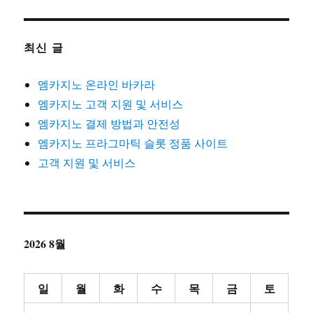
최신 글
엠카지노 온라인 바카라
엠카지노 고객 지원 및 서비스
엠카지노 결제 방법과 안전성
엠카지노 프라그마틱 슬롯 정품 사이트
고객 지원 및 서비스
2026 8월
일
월
화
수
목
금
토