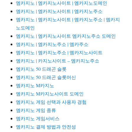
엠카지노 | 엠카지노사이트 | 엠카지노도메인
엠카지노 | 엠카지노사이트 | 엠카지노주소
엠카지노 | 엠카지노사이트 | 엠카지노주소 | 엠카지
노도메인
엠카지노 | 엠카지노사이트 엠카지노주소 도메인
엠카지노 | 엠카지노주소 | 엠카주소
엠카지노 | 엠카지노주소 | 엠카지노사이트
엠카지노 | 카지노사이트 – 엠카지노주소
엠카지노 50 드래곤 슬롯
엠카지노 50 드래곤 슬롯머신
엠카지노 M카지노
엠카지노 M카지노사이트 도메인
엠카지노 게임 선택과 사용자 경험
엠카지노 게임 종류
엠카지노 게임서비스
엠카지노 결제 방법과 안전성