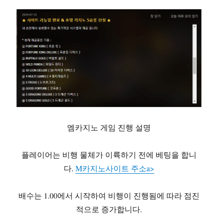
엠카지노 게임 진행 설명
플레이어는 비행 물체가 이륙하기 전에 베팅을 합니
다.
M카지노사이트 주소a>
배수는 1.00에서 시작하여 비행이 진행됨에 따라 점진
적으로 증가합니다.