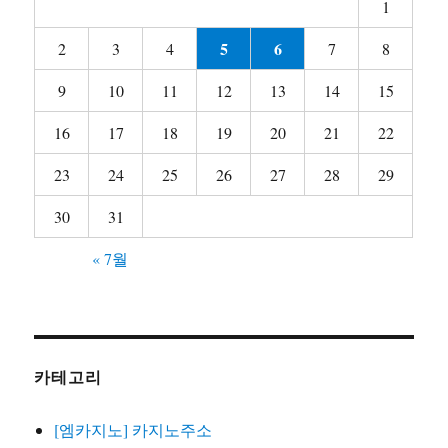
1
5
6
2
3
4
7
8
9
10
11
12
13
14
15
16
17
18
19
20
21
22
23
24
25
26
27
28
29
30
31
« 7월
카테고리
[엠카지노] 카지노주소