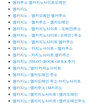
엠카주소 엠카지노사이트도메인
엠카지노
엠카지노 – 엠카도메인 엠카주소
엠카지노 – 엠카주소 – 엠카도메인
엠카지노 – 엠카지노사이트 – 도메인|주소
엠카지노 – 엠카지노사이트 | 도메인 | 주소
엠카지노 – 엠카지노사이트 엠카주소
엠카지노 – 카지노사이트 – 엠카주소
엠카지노 – 카지노사이트 엠카주소
엠카지노 (5SLOT) BOOK OF RA 추가
엠카지노 | 엠카 카지노사이트
엠카지노 | 엠카도메인 주소
엠카지노 | 엠카도메인 주소 카지노사이트
엠카지노 | 엠카주소 | M카지노
엠카지노 | 엠카지노사이트 | 엠카도메인
엠카지노 | 엠카지노사이트 | 엠카도메인주소