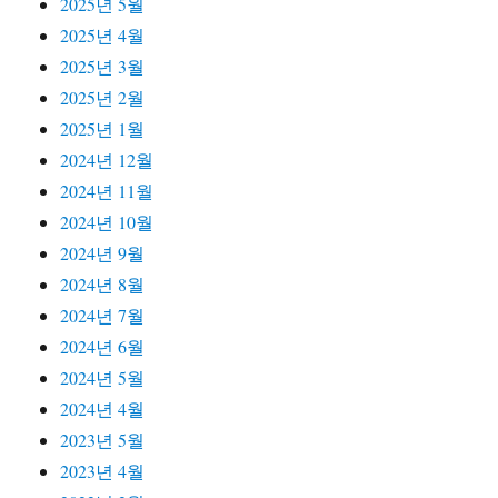
2025년 5월
2025년 4월
2025년 3월
2025년 2월
2025년 1월
2024년 12월
2024년 11월
2024년 10월
2024년 9월
2024년 8월
2024년 7월
2024년 6월
2024년 5월
2024년 4월
2023년 5월
2023년 4월