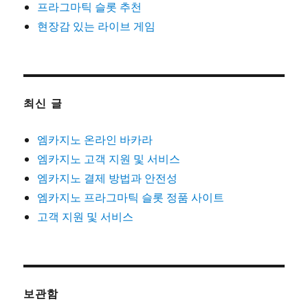
프라그마틱 슬롯 추천
현장감 있는 라이브 게임
최신 글
엠카지노 온라인 바카라
엠카지노 고객 지원 및 서비스
엠카지노 결제 방법과 안전성
엠카지노 프라그마틱 슬롯 정품 사이트
고객 지원 및 서비스
보관함