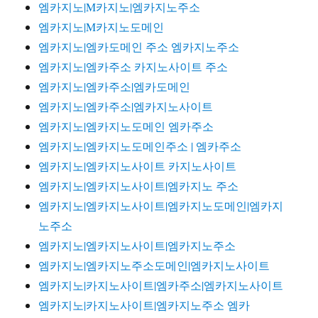
엠카지노|M카지노|엠카지노주소
엠카지노|M카지노도메인
엠카지노|엠카도메인 주소 엠카지노주소
엠카지노|엠카주소 카지노사이트 주소
엠카지노|엠카주소|엠카도메인
엠카지노|엠카주소|엠카지노사이트
엠카지노|엠카지노도메인 엠카주소
엠카지노|엠카지노도메인주소 | 엠카주소
엠카지노|엠카지노사이트 카지노사이트
엠카지노|엠카지노사이트|엠카지노 주소
엠카지노|엠카지노사이트|엠카지노도메인|엠카지
노주소
엠카지노|엠카지노사이트|엠카지노주소
엠카지노|엠카지노주소도메인|엠카지노사이트
엠카지노|카지노사이트|엠카주소|엠카지노사이트
엠카지노|카지노사이트|엠카지노주소 엠카