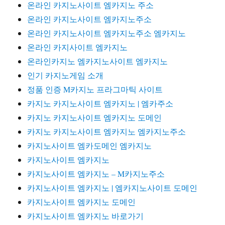
온라인 카지노사이트 엠카지노 주소
온라인 카지노사이트 엠카지노주소
온라인 카지노사이트 엠카지노주소 엠카지노
온라인 카지사이트 엠카지노
온라인카지노 엠카지노사이트 엠카지노
인기 카지노게임 소개
정품 인증 M카지노 프라그마틱 사이트
카지노 카지노사이트 엠카지노 | 엠카주소
카지노 카지노사이트 엠카지노 도메인
카지노 카지노사이트 엠카지노 엠카지노주소
카지노사이트 엠카도메인 엠카지노
카지노사이트 엠카지노
카지노사이트 엠카지노 – M카지노주소
카지노사이트 엠카지노 | 엠카지노사이트 도메인
카지노사이트 엠카지노 도메인
카지노사이트 엠카지노 바로가기