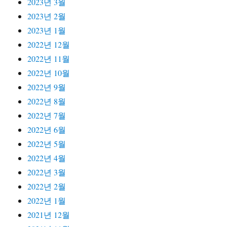
2023년 3월
2023년 2월
2023년 1월
2022년 12월
2022년 11월
2022년 10월
2022년 9월
2022년 8월
2022년 7월
2022년 6월
2022년 5월
2022년 4월
2022년 3월
2022년 2월
2022년 1월
2021년 12월