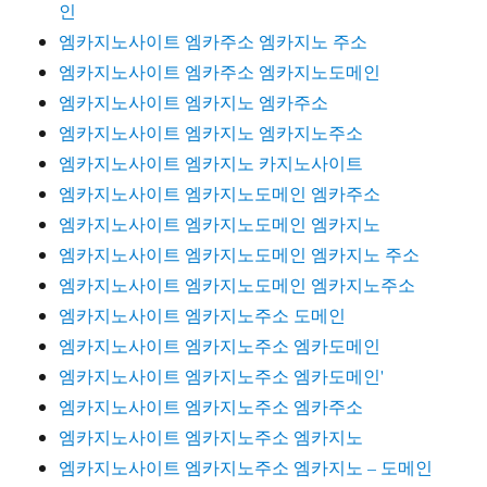
인
엠카지노사이트 엠카주소 엠카지노 주소
엠카지노사이트 엠카주소 엠카지노도메인
엠카지노사이트 엠카지노 엠카주소
엠카지노사이트 엠카지노 엠카지노주소
엠카지노사이트 엠카지노 카지노사이트
엠카지노사이트 엠카지노도메인 엠카주소
엠카지노사이트 엠카지노도메인 엠카지노
엠카지노사이트 엠카지노도메인 엠카지노 주소
엠카지노사이트 엠카지노도메인 엠카지노주소
엠카지노사이트 엠카지노주소 도메인
엠카지노사이트 엠카지노주소 엠카도메인
엠카지노사이트 엠카지노주소 엠카도메인'
엠카지노사이트 엠카지노주소 엠카주소
엠카지노사이트 엠카지노주소 엠카지노
엠카지노사이트 엠카지노주소 엠카지노 – 도메인