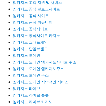
엠카지노 고객 지원 및 서비스
엠카지노 공식 블로그사이트
엠카지노 공식 사이트
엠카지노 공식 커뮤니티
엠카지노 공식사이트
엠카지노 공식사이트 카지노
엠카지노 그래프게임
엠카지노 단일브랜드
엠카지노 도메인
엠카지노 도메인 엠카지노사이트 주소
엠카지노 도메인 엠카지노주소
엠카지노 도메인 주소
엠카지노 도메인 지속적인 서비스
엠카지노 라이브
엠카지노 라이브 슬롯
엠카지노 라이브 카지노