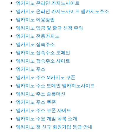
엠카지노 온라인 카지노사이트
엠카지노 온라인 카지노사이트 엠카지노주소
엠카지노 이용방법
엠카지노 입금 및 출금 신청 주의
엠카지노 전용카지노
엠카지노 접속주소
엠카지노 접속주소 도메인
엠카지노 접속주소 사이트
엠카지노 주소
엠카지노 주소 M카지노 쿠폰
엠카지노 주소 도메인 엠카지노사이트
엠카지노 주소 슬롯머신
엠카지노 주소 쿠폰
엠카지노 주소 쿠폰 사이트
엠카지노 주요 게임 목록 소개
엠카지노 첫 신규 회원가입 등급 안내