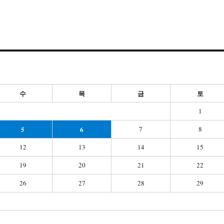
수
목
금
토
1
5
6
7
8
12
13
14
15
19
20
21
22
26
27
28
29