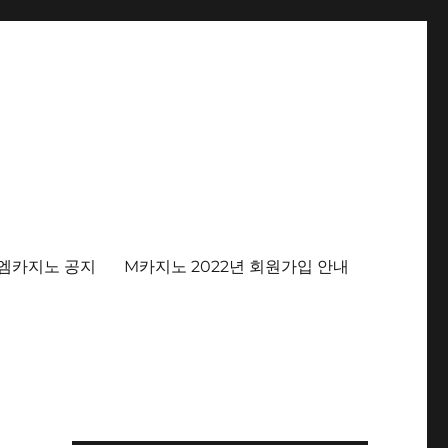
엠카지노 공지
M카지노 2022년 회원가입 안내