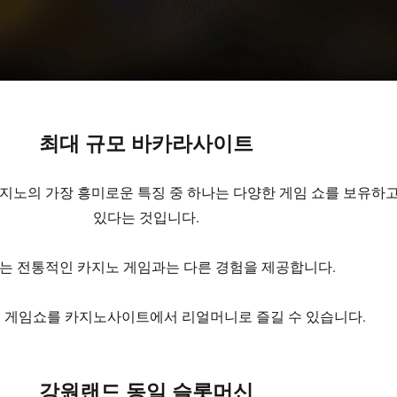
최대 규모 바카라사이트
지노의 가장 흥미로운 특징 중 하나는 다양한 게임 쇼를 보유하
있다는 것입니다.
는 전통적인 카지노 게임과는 다른 경험을 제공합니다.
 게임쇼를 카지노사이트에서 리얼머니로 즐길 수 있습니다.
강원랜드 동일 슬롯머신