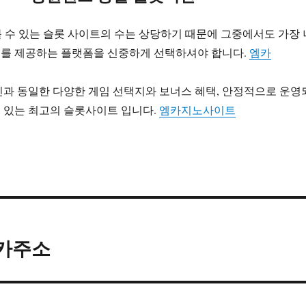
 수 있는 슬롯 사이트의 수는 상당하기 때문에 그중에서도 가장 
스를 제공하는 플랫폼을 신중하게 선택하셔야 합니다.
엠카
과 동일한 다양한 게임 선택지와 보너스 혜택, 안정적으로 운영
 있는 최고의 슬롯사이트 입니다.
엠카지노사이트
엠카주소