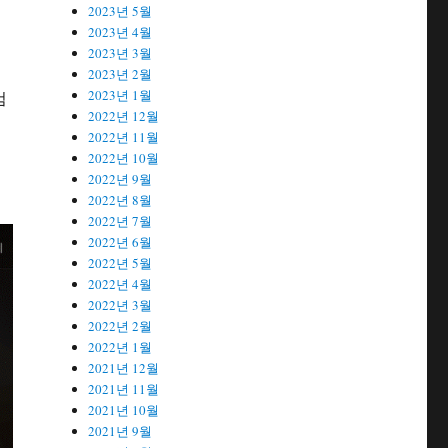
2023년 5월
2023년 4월
2023년 3월
2023년 2월
2023년 1월
검
2022년 12월
2022년 11월
2022년 10월
2022년 9월
2022년 8월
2022년 7월
2022년 6월
2022년 5월
2022년 4월
2022년 3월
2022년 2월
2022년 1월
2021년 12월
2021년 11월
2021년 10월
2021년 9월