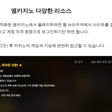
엠카지노 다양한 리소스
최적화된 엠카지노에서 플레이하려면 웹 브라우저에서 사이트를 
하고 계정 자격 증명으로 로그인하기만 하면 됩니다.
인) 후 카지노의 게임과 기능에 완전히 접근할 수 있습니다.