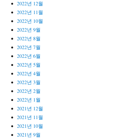
2022년 12월
2022년 11월
2022년 10월
2022년 9월
2022년 8월
2022년 7월
2022년 6월
2022년 5월
2022년 4월
2022년 3월
2022년 2월
2022년 1월
2021년 12월
2021년 11월
2021년 10월
2021년 9월