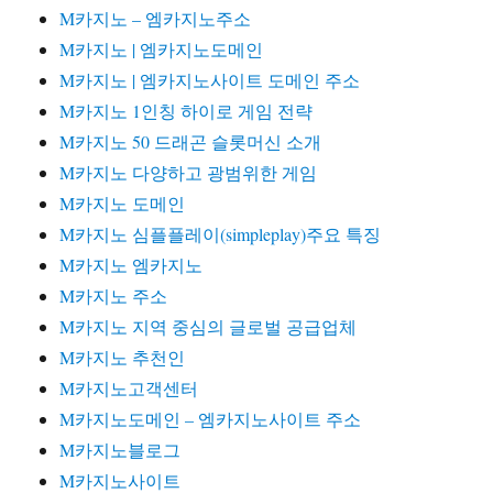
M카지노 – 엠카지노주소
M카지노 | 엠카지노도메인
M카지노 | 엠카지노사이트 도메인 주소
M카지노 1인칭 하이로 게임 전략
M카지노 50 드래곤 슬롯머신 소개
M카지노 다양하고 광범위한 게임
M카지노 도메인
M카지노 심플플레이(simpleplay)주요 특징
M카지노 엠카지노
M카지노 주소
M카지노 지역 중심의 글로벌 공급업체
M카지노 추천인
M카지노고객센터
M카지노도메인 – 엠카지노사이트 주소
M카지노블로그
M카지노사이트