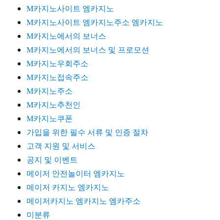
M카지노사이트 엠카지노
M카지노사이트 엠카지노주소 엠카지노
M카지노에서의 보너스
M카지노에서의 보너스 및 프로모션
M카지노우회주소
M카지노접속주소
M카지노주소
M카지노추천인
M카지노쿠폰
가입을 위한 필수 서류 및 인증 절차
고객 지원 및 서비스
공지 및 이벤트
메이저 안전놀이터 엠카지노
메이저 카지노 엠카지노
메이저카지노 엠카지노 엠카주소
미분류