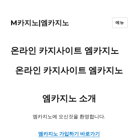
M카지노|엠카지노
메뉴
온라인 카지사이트 엠카지노
온라인 카지사이트 엠카지노
엠카지노 소개
엠카지노에 오신것을 환영합니다.
엠카지노 가입하기 바로가기