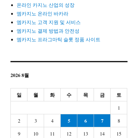
온라인 카지노 산업의 성장
엠카지노 온라인 바카라
엠카지노 고객 지원 및 서비스
엠카지노 결제 방법과 안전성
엠카지노 프라그마틱 슬롯 정품 사이트
2026 8월
일
월
화
수
목
금
토
1
5
6
7
2
3
4
8
9
10
11
12
13
14
15