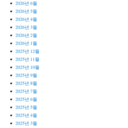
2026년 6월
2026년 5월
2026년 4월
2026년 3월
2026년 2월
2026년 1월
2025년 12월
2025년 11월
2025년 10월
2025년 9월
2025년 8월
2025년 7월
2025년 6월
2025년 5월
2025년 4월
2025년 3월