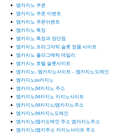
엠카지노 쿠폰
엠카지노 쿠폰 이벤트
엠카지노 쿠폰이벤트
엠카지노 특징
엠카지노 특징과 장단점
엠카지노 프라그마틱 슬롯 정품 사이트
엠카지노 플라그메틱 데일리
엠카지노 호텔 슬롯사이트
엠카지노- 엠카지노사이트 – 엠카지노도메인
엠카지노|m카지노
엠카지노|M카지노 주소
엠카지노|M카지노 카지노사이트
엠카지노|M카지노|엠카지노주소
엠카지노|M카지노도메인
엠카지노|엠카도메인 주소 엠카지노주소
엠카지노|엠카주소 카지노사이트 주소