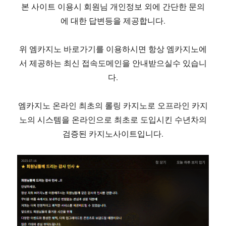
본 사이트 이용시 회원님 개인정보 외에 간단한 문의
에 대한 답변등을 제공합니다.
위 엠카지노 바로가기를 이용하시면 항상 엠카지노에
서 제공하는 최신 접속도메인을 안내받으실수 있습니
다.
엠카지노 온라인 최초의 롤링 카지노로 오프라인 카지
노의 시스템을 온라인으로 최초로 도입시킨 수년차의
검증된 카지노사이트입니다.