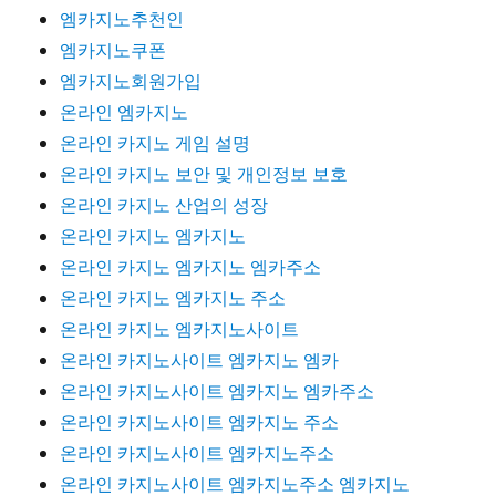
엠카지노추천인
엠카지노쿠폰
엠카지노회원가입
온라인 엠카지노
온라인 카지노 게임 설명
온라인 카지노 보안 및 개인정보 보호
온라인 카지노 산업의 성장
온라인 카지노 엠카지노
온라인 카지노 엠카지노 엠카주소
온라인 카지노 엠카지노 주소
온라인 카지노 엠카지노사이트
온라인 카지노사이트 엠카지노 엠카
온라인 카지노사이트 엠카지노 엠카주소
온라인 카지노사이트 엠카지노 주소
온라인 카지노사이트 엠카지노주소
온라인 카지노사이트 엠카지노주소 엠카지노