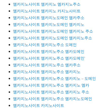
엠카지노사이트 엠카지노 엠카지노주소
엠카지노사이트 엠카지노 카지노사이트
엠카지노사이트 엠카지노도메인 엠카주소
엠카지노사이트 엠카지노도메인 엠카지노
엠카지노사이트 엠카지노도메인 엠카지노 주소
엠카지노사이트 엠카지노도메인 엠카지노주소
엠카지노사이트 엠카지노주소 도메인
엠카지노사이트 엠카지노주소 엠카도메인
엠카지노사이트 엠카지노주소 엠카도메인'
엠카지노사이트 엠카지노주소 엠카주소
엠카지노사이트 엠카지노주소 엠카지노
엠카지노사이트 엠카지노주소 엠카지노 – 도메인
엠카지노사이트 엠카지노주소 엠카지노 엠카
엠카지노사이트 엠카지노주소 엠카지노 주소
엠카지노사이트 엠카지노주소 엠카지노도메인
엠카지노사이트 카지노사이트