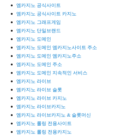
엠카지노 공식사이트
엠카지노 공식사이트 카지노
엠카지노 그래프게임
엠카지노 단일브랜드
엠카지노 도메인
엠카지노 도메인 엠카지노사이트 주소
엠카지노 도메인 엠카지노주소
엠카지노 도메인 주소
엠카지노 도메인 지속적인 서비스
엠카지노 라이브
엠카지노 라이브 슬롯
엠카지노 라이브 카지노
엠카지노 라이브카지노
엠카지노 라이브카지노 & 슬롯머신
엠카지노 롤링 전용사이트
엠카지노 롤링 전용카지노