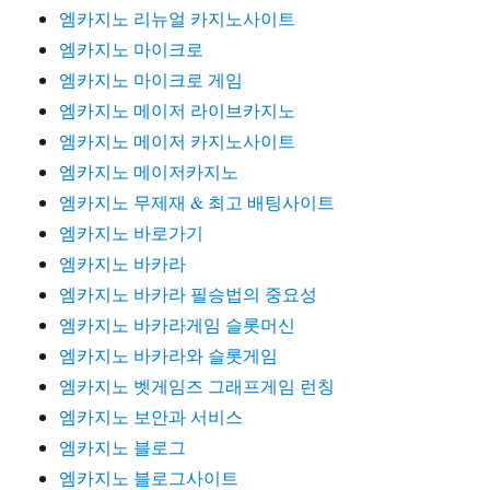
엠카지노 리뉴얼 카지노사이트
엠카지노 마이크로
엠카지노 마이크로 게임
엠카지노 메이저 라이브카지노
엠카지노 메이저 카지노사이트
엠카지노 메이저카지노
엠카지노 무제재 & 최고 배팅사이트
엠카지노 바로가기
엠카지노 바카라
엠카지노 바카라 필승법의 중요성
엠카지노 바카라게임 슬롯머신
엠카지노 바카라와 슬롯게임
엠카지노 벳게임즈 그래프게임 런칭
엠카지노 보안과 서비스
엠카지노 블로그
엠카지노 블로그사이트