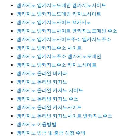
엠카지노 엠카지노도메인 엠카지노사이트
엠카지노 엠카지노도메인 카지노사이트
엠카지노 엠카지노사이트 M카지노
엠카지노 엠카지노사이트 엠카지노도메인 주소
엠카지노 엠카지노사이트주소 엠카지노주소
엠카지노 엠카지노주소 사이트
엠카지노 엠카지노주소 엠카지노도메인
엠카지노 엠카지노주소 카지노사이트
엠카지노 온라인 바카라
엠카지노 온라인 카지노
엠카지노 온라인 카지노 사이트
엠카지노 온라인 카지노 주소
엠카지노 온라인 카지노사이트
엠카지노 온라인 카지노사이트 엠카지노주소
엠카지노 이용방법
엠카지노 입금 및 출금 신청 주의