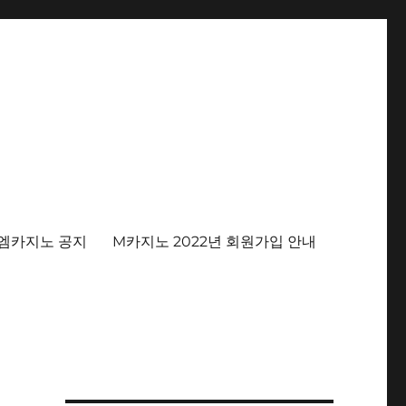
엠카지노 공지
M카지노 2022년 회원가입 안내