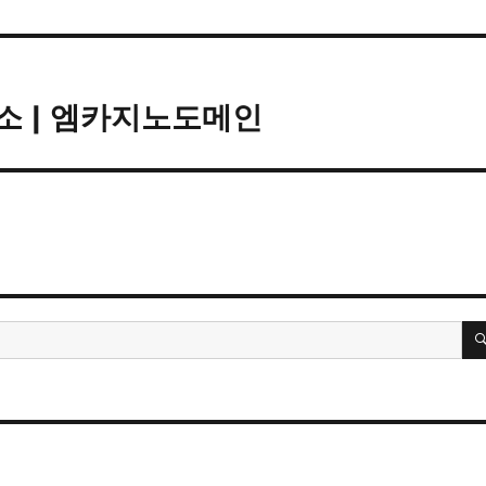
소 | 엠카지노도메인