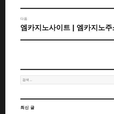
전
비
글:
게
다음
이
엠카지노사이트 | 엠카지노주
다
음
션
글:
검
색:
최신 글