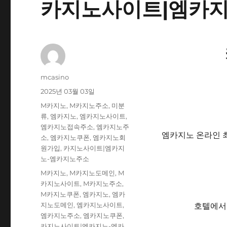
카지노사이트|엠카
글
mcasino
쓴
작
2025년 03월 03일
이
성
카
M카지노
,
M카지노주소
,
미분
일
테
류
,
엠카지노
,
엠카지노사이트
,
자
고
엠카지노접속주소
,
엠카지노주
엠카지노 온라인 
리
소
,
엠카지노쿠폰
,
엠카지노회
원가입
,
카지노사이트|엠카지
노-엠카지노주소
태
M카지노
,
M카지노도메인
,
M
그
카지노사이트
,
M카지노주소
,
M카지노쿠폰
,
엠카지노
,
엠카
호텔에서 
지노도메인
,
엠카지노사이트
,
엠카지노주소
,
엠카지노쿠폰
,
카지노사이트|엠카지노-엠카