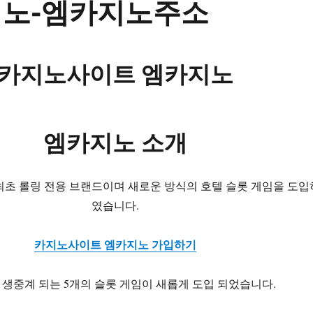
지노-엠카지노주소
카지노사이트 엠카지노
엠카지노 소개
최초 롤링 전용 브랜드이며 새로운 방식의 호텔 슬롯 게임을 도입
였습니다.
카지노사이트 엠카지노 가입하기
생중계 되는 5개의 슬롯 게임이 새롭게 도입 되었습니다.