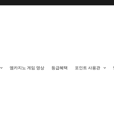
엠카지노 게임 영상
등급혜택
포인트 사용관