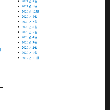
2021년 8월
2021년 1월
2020년 12월
2020년 8월
2020년 7월
2020년 6월
2020년 5월
2020년 4월
2020년 3월
2020년 2월
지
2020년 1월
2019년 11월