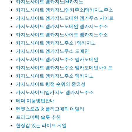
카지노사이트 엠카지노|M카지노
카지노사이트 엠카지노|엠카주소|엠카지노주소
카지노사이트 엠카지노도메인 엠카주소 사이트
카지노사이트 엠카지노도메인 엠카지노주소
카지노사이트 엠카지노사이트 엠카지노주소
카지노사이트 엠카지노주소 | 엠카지노
카지노사이트 엠카지노주소 도메인
카지노사이트 엠카지노주소 엠카도메인
카지노사이트 엠카지노주소 엠카도메인사이트
카지노사이트 엠카지노주소 엠카지노
카지노사이트 평점 순위의 중요성
카지노사이트|엠카지노-엠카지노주소
테더 이용방법안내
텐벳스포츠 & 플라그메틱 데일리
프라그마틱 슬롯 추천
현장감 있는 라이브 게임