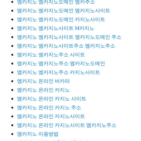
엠카지노 엠카지노도메인 엠카주소
엠카지노 엠카지노도메인 엠카지노사이트
엠카지노 엠카지노도메인 카지노사이트
엠카지노 엠카지노사이트 M카지노
엠카지노 엠카지노사이트 엠카지노도메인 주소
엠카지노 엠카지노사이트주소 엠카지노주소
엠카지노 엠카지노주소 사이트
엠카지노 엠카지노주소 엠카지노도메인
엠카지노 엠카지노주소 카지노사이트
엠카지노 온라인 바카라
엠카지노 온라인 카지노
엠카지노 온라인 카지노 사이트
엠카지노 온라인 카지노 주소
엠카지노 온라인 카지노사이트
엠카지노 온라인 카지노사이트 엠카지노주소
엠카지노 이용방법