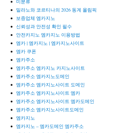
미분류
밀라노와 코르티나의 2026 동계 올림픽
보증업체 엠카지노
신뢰성과 안전성 확인 필수
안전카지노 엠카지노 이용방법
엠카 | 엠카지노 | 엠카지노사이트
엠카 쿠폰
엠카주소
엠카주소 엠카지노 카지노사이트
엠카주소 엠카지노도메인
엠카주소 엠카지노사이트 도메인
엠카주소 엠카지노사이트 엠카
엠카주소 엠카지노사이트 엠카도메인
엠카주소 엠카지노사이트도메인
엠카지노
엠카지노 – 엠카도메인 엠카주소