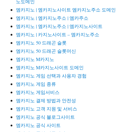
노도메인
엠카지노 | 엠카지노사이트 엠카지노주소 도메인
엠카지노 | 엠카지노주소 | 엠카주소
엠카지노 | 엠카지노주소 | 엠카지노사이트
엠카지노 | 카지노사이트 – 엠카지노주소
엠카지노 50 드래곤 슬롯
엠카지노 50 드래곤 슬롯머신
엠카지노 M카지노
엠카지노 M카지노사이트 도메인
엠카지노 게임 선택과 사용자 경험
엠카지노 게임 종류
엠카지노 게임서비스
엠카지노 결제 방법과 안전성
엠카지노 고객 지원 및 서비스
엠카지노 공식 블로그사이트
엠카지노 공식 사이트