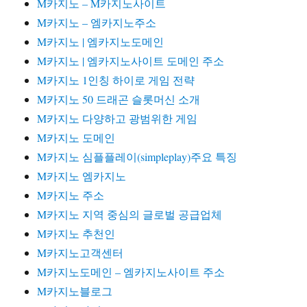
M카지노 – M카지노사이트
M카지노 – 엠카지노주소
M카지노 | 엠카지노도메인
M카지노 | 엠카지노사이트 도메인 주소
M카지노 1인칭 하이로 게임 전략
M카지노 50 드래곤 슬롯머신 소개
M카지노 다양하고 광범위한 게임
M카지노 도메인
M카지노 심플플레이(simpleplay)주요 특징
M카지노 엠카지노
M카지노 주소
M카지노 지역 중심의 글로벌 공급업체
M카지노 추천인
M카지노고객센터
M카지노도메인 – 엠카지노사이트 주소
M카지노블로그