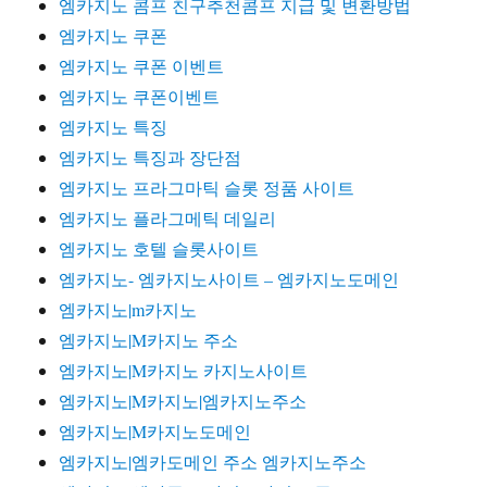
엠카지노 콤프 친구추천콤프 지급 및 변환방법
엠카지노 쿠폰
엠카지노 쿠폰 이벤트
엠카지노 쿠폰이벤트
엠카지노 특징
엠카지노 특징과 장단점
엠카지노 프라그마틱 슬롯 정품 사이트
엠카지노 플라그메틱 데일리
엠카지노 호텔 슬롯사이트
엠카지노- 엠카지노사이트 – 엠카지노도메인
엠카지노|m카지노
엠카지노|M카지노 주소
엠카지노|M카지노 카지노사이트
엠카지노|M카지노|엠카지노주소
엠카지노|M카지노도메인
엠카지노|엠카도메인 주소 엠카지노주소