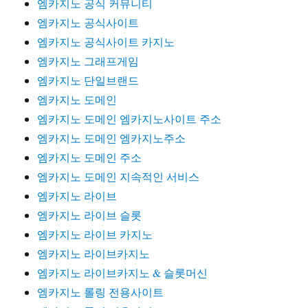
엠카지노 공식 커뮤니티
엠카지노 공식사이트
엠카지노 공식사이트 카지노
엠카지노 그래프게임
엠카지노 단일브랜드
엠카지노 도메인
엠카지노 도메인 엠카지노사이트 주소
엠카지노 도메인 엠카지노주소
엠카지노 도메인 주소
엠카지노 도메인 지속적인 서비스
엠카지노 라이브
엠카지노 라이브 슬롯
엠카지노 라이브 카지노
엠카지노 라이브카지노
엠카지노 라이브카지노 & 슬롯머신
엠카지노 롤링 전용사이트