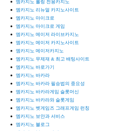
엠카지노 롤링 전용카지노
엠카지노 리뉴얼 카지노사이트
엠카지노 마이크로
엠카지노 마이크로 게임
엠카지노 메이저 라이브카지노
엠카지노 메이저 카지노사이트
엠카지노 메이저카지노
엠카지노 무제재 & 최고 배팅사이트
엠카지노 바로가기
엠카지노 바카라
엠카지노 바카라 필승법의 중요성
엠카지노 바카라게임 슬롯머신
엠카지노 바카라와 슬롯게임
엠카지노 벳게임즈 그래프게임 런칭
엠카지노 보안과 서비스
엠카지노 블로그