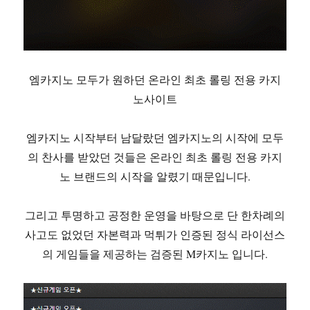
엠카지노 모두가 원하던 온라인 최초 롤링 전용 카지
노사이트
엠카지노 시작부터 남달랐던 엠카지노의 시작에 모두
의 찬사를 받았던 것들은 온라인 최초 롤링 전용 카지
노 브랜드의 시작을 알렸기 때문입니다.
그리고 투명하고 공정한 운영을 바탕으로 단 한차례의
사고도 없었던 자본력과 먹튀가 인증된 정식 라이선스
의 게임들을 제공하는 검증된 M카지노 입니다.