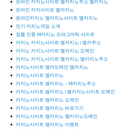
온라인 카지노사이트 엠카지노주소 엠카지노
온라인 카지사이트 엠카지노
온라인카지노 엠카지노사이트 엠카지노
인기 카지노게임 소개
정품 인증 M카지노 프라그마틱 사이트
카지노 카지노사이트 엠카지노 | 엠카주소
카지노 카지노사이트 엠카지노 도메인
카지노 카지노사이트 엠카지노 엠카지노주소
카지노사이트 엠카도메인 엠카지노
카지노사이트 엠카지노
카지노사이트 엠카지노 – M카지노주소
카지노사이트 엠카지노 | 엠카지노사이트 도메인
카지노사이트 엠카지노 도메인
카지노사이트 엠카지노 바로가기
카지노사이트 엠카지노 엠카지노도메인
카지노사이트 엠카지노 이벤트