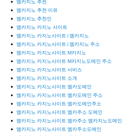
엠카지노 추천
엠카지노 추천 이유
엠카지노 추천인
엠카지노 카지노 사이트
엠카지노 카지노사이트 | 엠카지노
엠카지노 카지노사이트 | 엠카지노 주소
엠카지노 카지노사이트 M카지노
엠카지노 카지노사이트 M카지노도메인 주소
엠카지노 카지노사이트 서비스
엠카지노 카지노사이트 소개
엠카지노 카지노사이트 엠카도메인
엠카지노 카지노사이트 엠카도메인 주소
엠카지노 카지노사이트 엠카도메인주소
엠카지노 카지노사이트 엠카주소 도메인
엠카지노 카지노사이트 엠카주소 엠카지노도메인
엠카지노 카지노사이트 엠카주소도메인