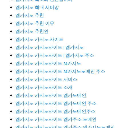
엠카지노 최대 서버망
엠카지노 추천
엠카지노 추천 이유
엠카지노 추천인
엠카지노 카지노 사이트
엠카지노 카지노사이트 | 엠카지노
엠카지노 카지노사이트 | 엠카지노 주소
엠카지노 카지노사이트 M카지노
엠카지노 카지노사이트 M카지노도메인 주소
엠카지노 카지노사이트 서비스
엠카지노 카지노사이트 소개
엠카지노 카지노사이트 엠카도메인
엠카지노 카지노사이트 엠카도메인 주소
엠카지노 카지노사이트 엠카도메인주소
엠카지노 카지노사이트 엠카주소 도메인
엠카지노 카지노사이트 엠카주소 엠카지노도메인