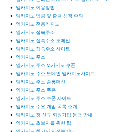
엠카지노 이용방법
엠카지노 입금 및 출금 신청 주의
엠카지노 전용카지노
엠카지노 접속주소
엠카지노 접속주소 도메인
엠카지노 접속주소 사이트
엠카지노 주소
엠카지노 주소 M카지노 쿠폰
엠카지노 주소 도메인 엠카지노사이트
엠카지노 주소 슬롯머신
엠카지노 주소 쿠폰
엠카지노 주소 쿠폰 사이트
엠카지노 주요 게임 목록 소개
엠카지노 첫 신규 회원가입 등급 안내
엠카지노 초보자를 위한 팁
엠카지노 최고의 안전놀이터