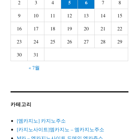
5
6
2
3
4
7
8
9
10
11
12
13
14
15
16
17
18
19
20
21
22
23
24
25
26
27
28
29
30
31
« 7월
카테고리
[엠카지노] 카지노주소
[카지노사이트]엠카지노 – 엠카지노주소
M카 – 엠카지노사이트 도메인 엠카주소