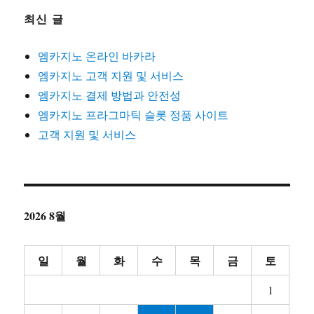
최신 글
엠카지노 온라인 바카라
엠카지노 고객 지원 및 서비스
엠카지노 결제 방법과 안전성
엠카지노 프라그마틱 슬롯 정품 사이트
고객 지원 및 서비스
2026 8월
일
월
화
수
목
금
토
1