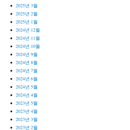
2025년 3월
2025년 2월
2025년 1월
2024년 12월
2024년 11월
2024년 10월
2024년 9월
2024년 8월
2024년 7월
2024년 6월
2024년 5월
2024년 4월
2023년 5월
2023년 4월
2023년 3월
2023년 2월