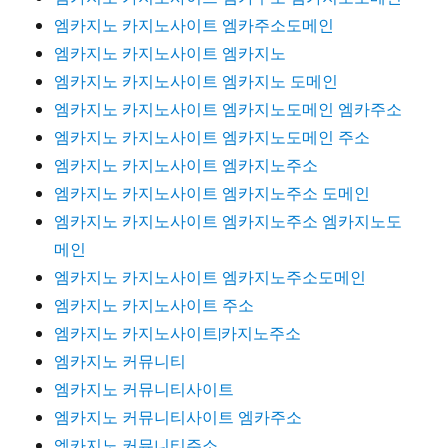
엠카지노 카지노사이트 엠카주소도메인
엠카지노 카지노사이트 엠카지노
엠카지노 카지노사이트 엠카지노 도메인
엠카지노 카지노사이트 엠카지노도메인 엠카주소
엠카지노 카지노사이트 엠카지노도메인 주소
엠카지노 카지노사이트 엠카지노주소
엠카지노 카지노사이트 엠카지노주소 도메인
엠카지노 카지노사이트 엠카지노주소 엠카지노도
메인
엠카지노 카지노사이트 엠카지노주소도메인
엠카지노 카지노사이트 주소
엠카지노 카지노사이트|카지노주소
엠카지노 커뮤니티
엠카지노 커뮤니티사이트
엠카지노 커뮤니티사이트 엠카주소
엠카지노 커뮤니티주소