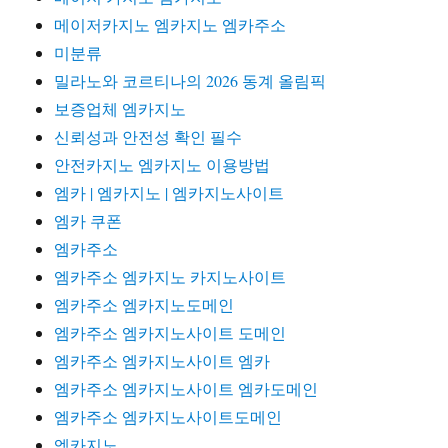
메이저카지노 엠카지노 엠카주소
미분류
밀라노와 코르티나의 2026 동계 올림픽
보증업체 엠카지노
신뢰성과 안전성 확인 필수
안전카지노 엠카지노 이용방법
엠카 | 엠카지노 | 엠카지노사이트
엠카 쿠폰
엠카주소
엠카주소 엠카지노 카지노사이트
엠카주소 엠카지노도메인
엠카주소 엠카지노사이트 도메인
엠카주소 엠카지노사이트 엠카
엠카주소 엠카지노사이트 엠카도메인
엠카주소 엠카지노사이트도메인
엠카지노