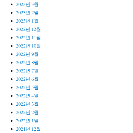
2023년 3월
2023년 2월
2023년 1월
2022년 12월
2022년 11월
2022년 10월
2022년 9월
2022년 8월
2022년 7월
2022년 6월
2022년 5월
2022년 4월
2022년 3월
2022년 2월
2022년 1월
2021년 12월