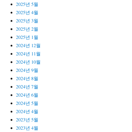
2025년 5월
2025년 4월
2025년 3월
2025년 2월
2025년 1월
2024년 12월
2024년 11월
2024년 10월
2024년 9월
2024년 8월
2024년 7월
2024년 6월
2024년 5월
2024년 4월
2023년 5월
2023년 4월