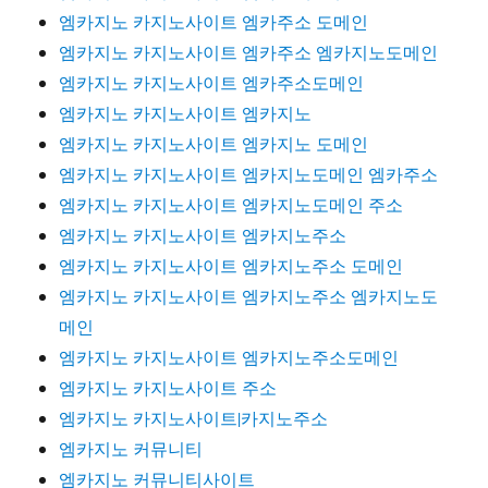
엠카지노 카지노사이트 엠카주소 도메인
엠카지노 카지노사이트 엠카주소 엠카지노도메인
엠카지노 카지노사이트 엠카주소도메인
엠카지노 카지노사이트 엠카지노
엠카지노 카지노사이트 엠카지노 도메인
엠카지노 카지노사이트 엠카지노도메인 엠카주소
엠카지노 카지노사이트 엠카지노도메인 주소
엠카지노 카지노사이트 엠카지노주소
엠카지노 카지노사이트 엠카지노주소 도메인
엠카지노 카지노사이트 엠카지노주소 엠카지노도
메인
엠카지노 카지노사이트 엠카지노주소도메인
엠카지노 카지노사이트 주소
엠카지노 카지노사이트|카지노주소
엠카지노 커뮤니티
엠카지노 커뮤니티사이트