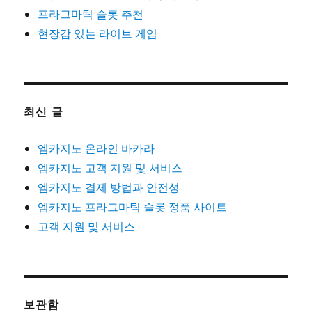
프라그마틱 슬롯 추천
현장감 있는 라이브 게임
최신 글
엠카지노 온라인 바카라
엠카지노 고객 지원 및 서비스
엠카지노 결제 방법과 안전성
엠카지노 프라그마틱 슬롯 정품 사이트
고객 지원 및 서비스
보관함