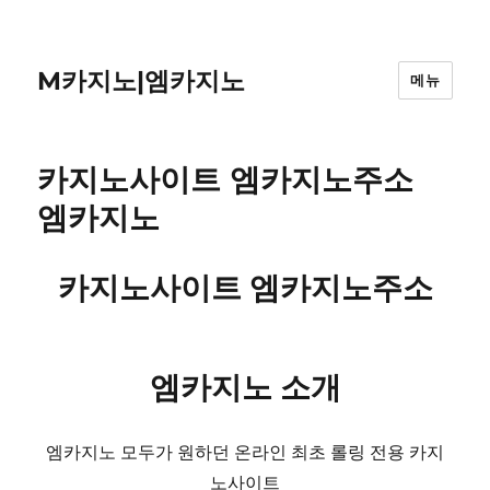
M카지노|엠카지노
메뉴
카지노사이트 엠카지노주소
엠카지노
카지노사이트 엠카지노주소
엠카지노 소개
엠카지노 모두가 원하던 온라인 최초 롤링 전용 카지
노사이트