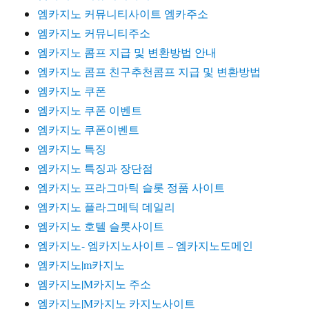
엠카지노 커뮤니티사이트 엠카주소
엠카지노 커뮤니티주소
엠카지노 콤프 지급 및 변환방법 안내
엠카지노 콤프 친구추천콤프 지급 및 변환방법
엠카지노 쿠폰
엠카지노 쿠폰 이벤트
엠카지노 쿠폰이벤트
엠카지노 특징
엠카지노 특징과 장단점
엠카지노 프라그마틱 슬롯 정품 사이트
엠카지노 플라그메틱 데일리
엠카지노 호텔 슬롯사이트
엠카지노- 엠카지노사이트 – 엠카지노도메인
엠카지노|m카지노
엠카지노|M카지노 주소
엠카지노|M카지노 카지노사이트