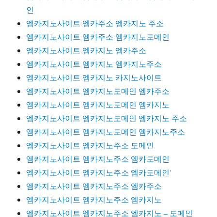
인
엠카지노사이트 엠카주소 엠카지노 주소
엠카지노사이트 엠카주소 엠카지노도메인
엠카지노사이트 엠카지노 엠카주소
엠카지노사이트 엠카지노 엠카지노주소
엠카지노사이트 엠카지노 카지노사이트
엠카지노사이트 엠카지노도메인 엠카주소
엠카지노사이트 엠카지노도메인 엠카지노
엠카지노사이트 엠카지노도메인 엠카지노 주소
엠카지노사이트 엠카지노도메인 엠카지노주소
엠카지노사이트 엠카지노주소 도메인
엠카지노사이트 엠카지노주소 엠카도메인
엠카지노사이트 엠카지노주소 엠카도메인'
엠카지노사이트 엠카지노주소 엠카주소
엠카지노사이트 엠카지노주소 엠카지노
엠카지노사이트 엠카지노주소 엠카지노 – 도메인