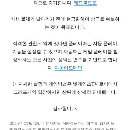
적으로 증가합니다.
레드불토토
비행 물체가 날아가기 전에 현금화하여 상금을 확보하
는 것이 목표입니다.
적격한 관할 지역에 있다면 플레이어는 자동 플레이
기능을 설정할 수 있으며 자동화된 게임 플레이를 활
성화하는 것은 사전에 정의된 변수를 기반으로 합니
다.
야옹이도메인
▷ 자세한 설명과 게임방법은 벳게임즈TV 로비에서
그래프게임 입장하시면 상단에 상세히 안내됩니다.
감사합니다.
작
카
2024년 07월 12일
M카지노
,
M카지노주소
,
미분류
,
엠카지노
,
성
테
엠카지노사이트
,
엠카지노사이트 엠카도메인 주소
,
엠카지노접속