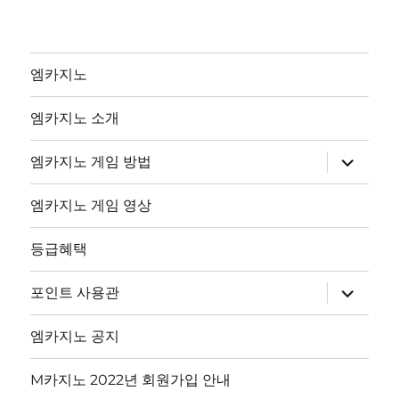
엠카지노
엠카지노 소개
하
엠카지노 게임 방법
위
메
뉴
엠카지노 게임 영상
확
장
등급혜택
하
포인트 사용관
위
메
뉴
엠카지노 공지
확
장
M카지노 2022년 회원가입 안내