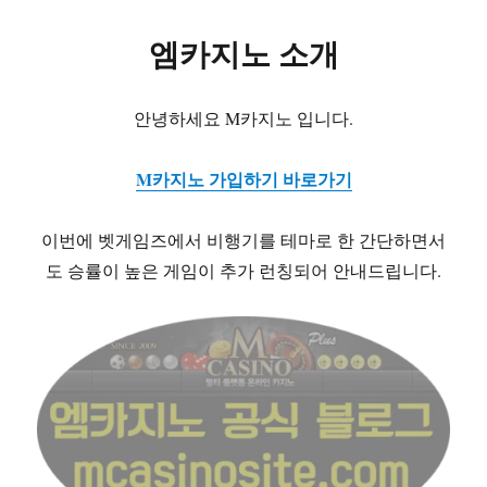
엠카지노 소개
안녕하세요 M카지노 입니다.
M카지노 가입하기 바로가기
이번에 벳게임즈에서 비행기를 테마로 한 간단하면서
도 승률이 높은 게임이 추가 런칭되어 안내드립니다.