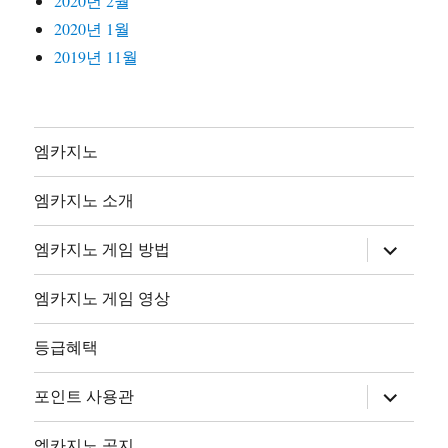
2020년 2월
2020년 1월
2019년 11월
엠카지노
엠카지노 소개
하
엠카지노 게임 방법
위
메
뉴
엠카지노 게임 영상
확
장
등급혜택
하
포인트 사용관
위
메
뉴
엠카지노 공지