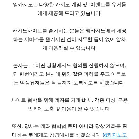
엠카지노는 다양한 카지노 게임 및 이벤트를 유저들
에게 제공해 드리고 있습니다.
카지노사이트를 즐기시는 분들은 엠카지노에서 제공
하는 서비스를 즐기시면 전혀 지루할 틈이 없이 알차
게 이용하실 수 있습니다.
본사는 그 어떤 상황에서도 협의를 진행하지 않으며,
단 한번이라도 본사에 위와 같은 피해를 주고 이득보
는 악성유저들은 꼭 끝까지 보복하도록 하겠습니다.
사이트 협박을 위해 계좌를 거래할 시, 각종 피싱, 금융
범죄에 노출 및 이용이 될 수 있습니다.
또한, 당사는 계좌 협박범 뿐만 아니라 당상 계좌를 판
매하는 분에게도 강경대처를 하겠습니다.
M카지노도