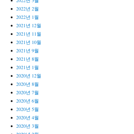
2022년 3월
2022년 2월
2022년 1월
2021년 12월
2021년 11월
2021년 10월
2021년 9월
2021년 8월
2021년 1월
2020년 12월
2020년 8월
2020년 7월
2020년 6월
2020년 5월
2020년 4월
2020년 3월