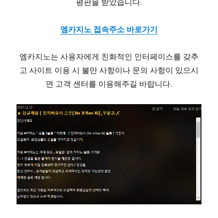
평판을 받았습니다.
엠카지노 접속주소 바로가기
엠카지노는 사용자에게 친화적인 인터페이스를 갖추
고 사이트 이용 시 불만 사항이나 문의 사항이 있으시
면 고객 센터를 이용해주길 바랍니다.