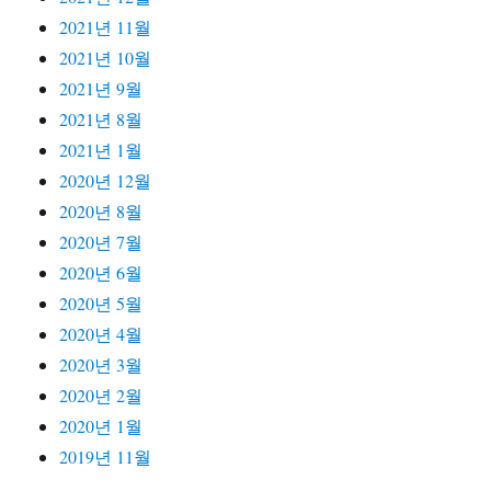
2021년 11월
2021년 10월
2021년 9월
2021년 8월
2021년 1월
2020년 12월
2020년 8월
2020년 7월
2020년 6월
2020년 5월
2020년 4월
2020년 3월
2020년 2월
2020년 1월
2019년 11월