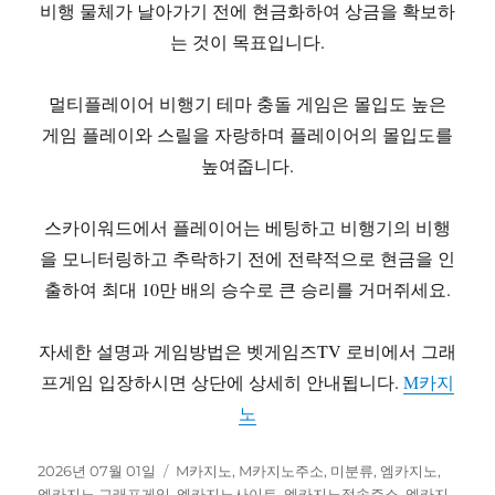
비행 물체가 날아가기 전에 현금화하여 상금을 확보하
는 것이 목표입니다.
멀티플레이어 비행기 테마 충돌 게임은 몰입도 높은
게임 플레이와 스릴을 자랑하며 플레이어의 몰입도를
높여줍니다.
스카이워드에서 플레이어는 베팅하고 비행기의 비행
을 모니터링하고 추락하기 전에 전략적으로 현금을 인
출하여 최대 10만 배의 승수로 큰 승리를 거머쥐세요.
자세한 설명과 게임방법은 벳게임즈TV 로비에서 그래
프게임 입장하시면 상단에 상세히 안내됩니다.
M카지
노
작
카
2026년 07월 01일
M카지노
,
M카지노주소
,
미분류
,
엠카지노
,
성
테
엠카지노 그래프게임
,
엠카지노사이트
,
엠카지노접속주소
,
엠카지