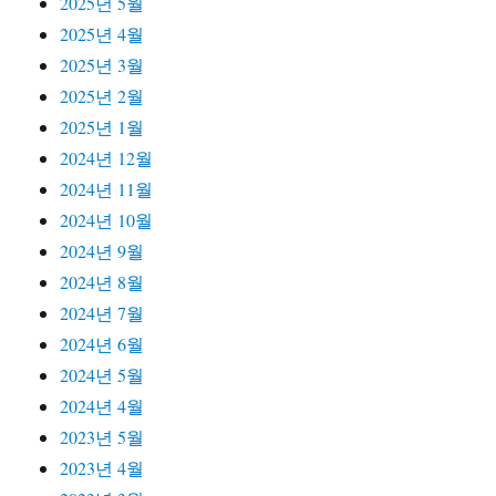
2025년 5월
2025년 4월
2025년 3월
2025년 2월
2025년 1월
2024년 12월
2024년 11월
2024년 10월
2024년 9월
2024년 8월
2024년 7월
2024년 6월
2024년 5월
2024년 4월
2023년 5월
2023년 4월