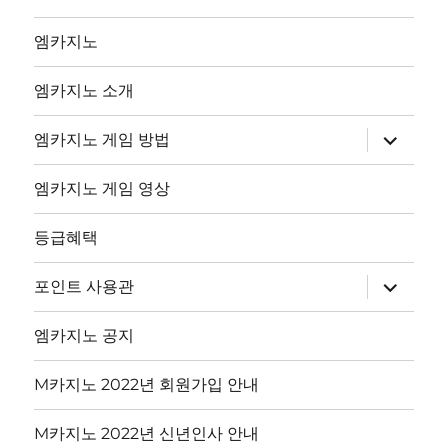
엠카지노
엠카지노 소개
하
엠카지노 게임 방법
위
메
뉴
엠카지노 게임 영상
확
장
등급혜택
하
포인트 사용관
위
메
뉴
엠카지노 공지
확
장
M카지노 2022년 회원가입 안내
M카지노 2022년 신년인사 안내