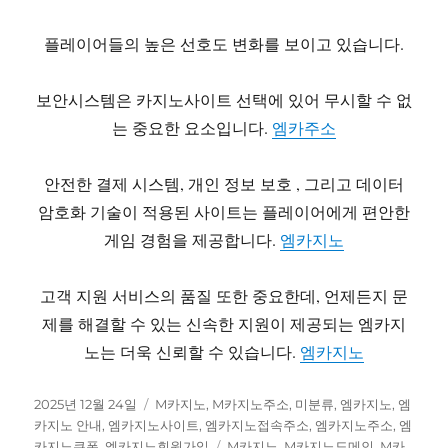
플레이어들의 높은 선호도 변화를 보이고 있습니다.
보안시스템은 카지노사이트 선택에 있어 무시할 수 없
는 중요한 요소입니다.
엠카주소
안전한 결제 시스템, 개인 정보 보호 , 그리고 데이터
암호화 기술이 적용된 사이트는 플레이어에게 편안한
게임 경험을 제공합니다.
엠카지노
고객 지원 서비스의 품질 또한 중요한데, 언제든지 문
제를 해결할 수 있는 신속한 지원이 제공되는 엠카지
노는 더욱 신뢰할 수 있습니다.
엠카지노
작
카
2025년 12월 24일
M카지노
,
M카지노주소
,
미분류
,
엠카지노
,
엠
성
테
카지노 안내
,
엠카지노사이트
,
엠카지노접속주소
,
엠카지노주소
,
엠
일
고
태
카지노쿠폰
,
엠카지노회원가입
M카지노
,
M카지노도메인
,
M카