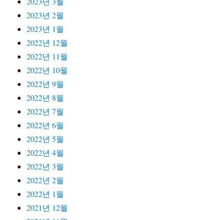
2023년 3월
2023년 2월
2023년 1월
2022년 12월
2022년 11월
2022년 10월
2022년 9월
2022년 8월
2022년 7월
2022년 6월
2022년 5월
2022년 4월
2022년 3월
2022년 2월
2022년 1월
2021년 12월