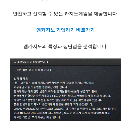
안전하고 신뢰할 수 있는 카지노게임을 제공합니다.
엠카지노 가입하기 바로가기
엠카지노의 특징과 장단점을 분석합니다.