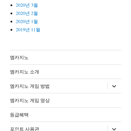
2020년 3월
2020년 2월
2020년 1월
2019년 11월
엠카지노
엠카지노 소개
하
엠카지노 게임 방법
위
메
뉴
엠카지노 게임 영상
확
장
등급혜택
하
포인트 사용관