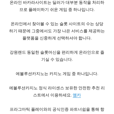
온라인 바카라사이트는 딜러가 대부분 동작을 처리하
므로 플레이하기 쉬운 게임 중 하나입니다.
온라인에서 찾아볼 수 있는 슬롯 사이트의 수는 상당
하기 때문에 그중에서도 가장 나은 서비스를 제공하는
플랫폼을 신중하게 선택하셔야 합니다.
강원랜드 동일한 슬롯머신을 편리하게 온라인으로 즐
기실 수 있습니다.
에볼루션카지노는 카지노 게임 중 하나입니다.
에볼루션카지노 정식 라이센스 보유한 안전한 추천 리
스트에서 이용하세요.
엠카
프라그마틱 플레이와의 공식인증 파트너쉽을 통해 항