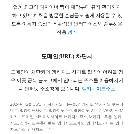
업계 최고의 디자이너 팀이 제작부터 유지,관리까지
하고 있으며 처음 방문한 손님들도 쉽게 사용할 수 있
도록 이용자 중심의 직관적인 인터페이스와 솔루션을
적용
엠카
도메인(URL) 차단시
도메인이 차단되어 엠카지노 사이트 접속이 어려울 경
우 이곳 공식 블로그에서 안내되는 주소를 이용하시거
나 인터넷 주소창에 있습니다.
엠카사이트주소
작
카
2024년 12월 06일
M카지노
,
미분류
,
엠카지노
,
엠카지노 쿠폰이
성
테
태
벤트
,
엠카지노사이트
,
엠카지노주소
,
엠카지노쿠폰
M카지노
,
M
일
고
그
카지노도메인
,
M카지노사이트
,
M카지노주소
,
M카지노쿠폰
,
엠카
자
리
지노
,
엠카지노 쿠폰이벤트
,
엠카지노도메인
,
엠카지노사이트
,
엠카
지노주소
,
엠카지노쿠폰