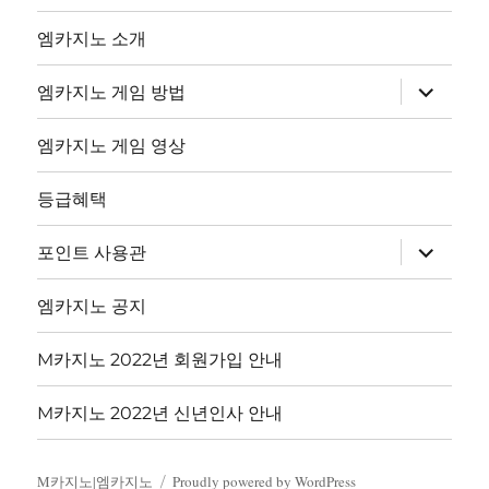
엠카지노 소개
하
엠카지노 게임 방법
위
메
뉴
엠카지노 게임 영상
확
장
등급혜택
하
포인트 사용관
위
메
뉴
엠카지노 공지
확
장
M카지노 2022년 회원가입 안내
M카지노 2022년 신년인사 안내
M카지노|엠카지노
Proudly powered by WordPress