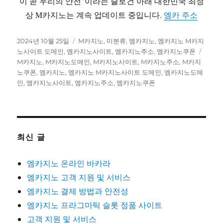
이 곧 우리의 안전”이라는 슬로건 아래 대한민국 최정
상 M카지노는 계속 업데이트 중입니다.​
엠카 주소
작
카
2024년 10월 25일
M카지노
,
미분류
,
엠카지노
,
엠카지노 M카지
성
테
태
노사이트 도메인
,
엠카지노사이트
,
엠카지노주소
,
엠카지노쿠폰
일
고
그
M카지노
,
M카지노도메인
,
M카지노사이트
,
M카지노주소
,
M카지
자
리
노쿠폰
,
엠카지노
,
엠카지노 M카지노사이트 도메인
,
엠카지노도메
인
,
엠카지노사이트
,
엠카지노주소
,
엠카지노쿠폰
최신 글
엠카지노 온라인 바카라
엠카지노 고객 지원 및 서비스
엠카지노 결제 방법과 안전성
엠카지노 프라그마틱 슬롯 정품 사이트
고객 지원 및 서비스