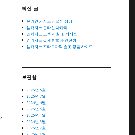
최신 글
온라인 카지노 산업의 성장
엠카지노 온라인 바카라
엠카지노 고객 지원 및 서비스
엠카지노 결제 방법과 안전성
엠카지노 프라그마틱 슬롯 정품 사이트
보관함
2026년 8월
2026년 7월
2026년 6월
2026년 5월
2026년 4월
라
2026년 3월
2026년 2월
2026년 1월