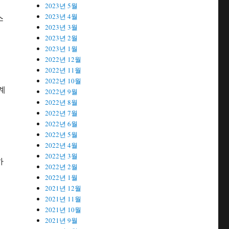
2023년 5월
2023년 4월
스
2023년 3월
2023년 2월
2023년 1월
2022년 12월
2022년 11월
2022년 10월
계
2022년 9월
2022년 8월
2022년 7월
2022년 6월
2022년 5월
2022년 4월
2022년 3월
하
2022년 2월
2022년 1월
2021년 12월
2021년 11월
2021년 10월
2021년 9월