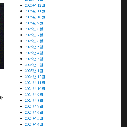
2025년 12월
2025년 11월
2025년 10월
2025년 9월
2025년 8월
2025년 7월
2025년 6월
2025년 5월
2025년 4월
2025년 3월
2025년 2월
2025년 1월
2024년 12월
2024년 11월
2024년 10월
2024년 9월
하
2024년 8월
2024년 7월
2024년 6월
2024년 5월
2024년 4월