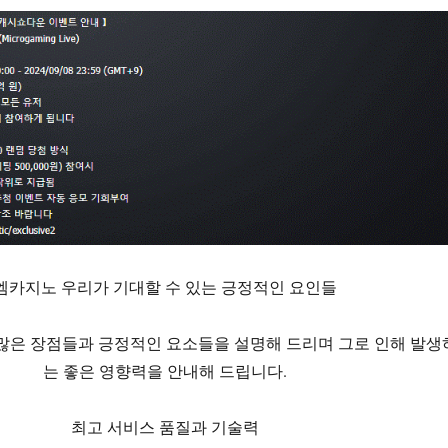
엠카지노 우리가 기대할 수 있는 긍정적인 요인들
 많은 장점들과 긍정적인 요소들을 설명해 드리며 그로 인해 발생
는 좋은 영향력을 안내해 드립니다.
최고 서비스 품질과 기술력