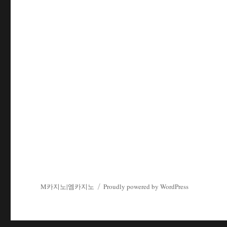
M카지노|엠카지노
Proudly powered by WordPress