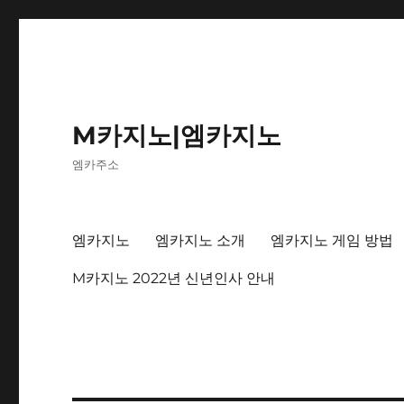
M카지노|엠카지노
엠카주소
엠카지노
엠카지노 소개
엠카지노 게임 방법
M카지노 2022년 신년인사 안내