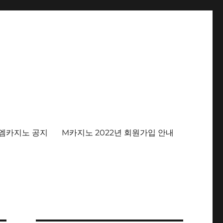
엠카지노 공지
M카지노 2022년 회원가입 안내