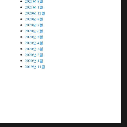
2021년 8월
2021년 1월
2020년 12월
2020년 8월
2020년 7월
2020년 6월
2020년 5월
2020년 4월
2020년 3월
2020년 2월
2020년 1월
2019년 11월