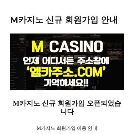
그
카
지
노
M카지노 신규 회원가입 안내
회
원
가
입
재
오
픈
공
지
M카지노 신규 회원가입 오픈되었습
니다
M카지노 회원가입 이용 안내