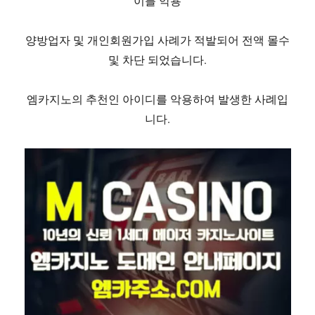
이를 악용
양방업자 및 개인회원가입 사례가 적발되어 전액 몰수
및 차단 되었습니다.
엠카지노의 추천인 아이디를 악용하여 발생한 사례입
니다.