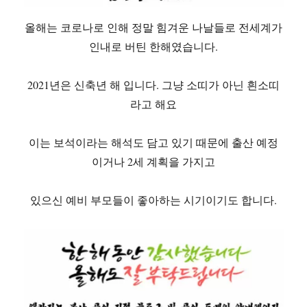
올해는 코로나로 인해 정말 힘겨운 나날들로 전세계가
인내로 버틴 한해였습니다.
2021년은 신축년 해 입니다. 그냥 소띠가 아닌 흰소띠
라고 해요
이는 보석이라는 해석도 담고 있기 때문에 출산 예정
이거나 2세 계획을 가지고
있으신 예비 부모들이 좋아하는 시기이기도 합니다.