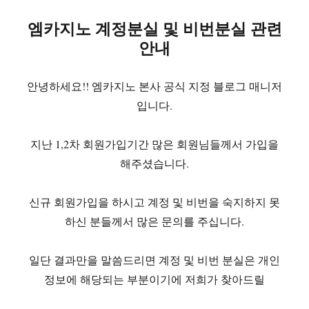
엠카지노 계정분실 및 비번분실 관련
안내
안녕하세요!! 엠카지노 본사 공식 지정 블로그 매니저
입니다.
지난 1,2차 회원가입기간 많은 회원님들께서 가입을
해주셨습니다.
신규 회원가입을 하시고 계정 및 비번을 숙지하지 못
하신 분들께서 많은 문의를 주십니다.
일단 결과만을 말씀드리면 계정 및 비번 분실은 개인
정보에 해당되는 부분이기에 저희가 찾아드릴