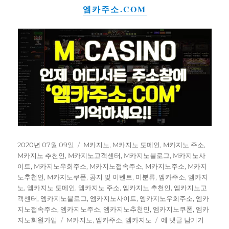
엠카주소.COM
작
카
2020년 07월 09일
M카지노
,
M카지노 도메인
,
M카지노 주소
,
성
테
M카지노 추천인
,
M카지노고객센터
,
M카지노블로그
,
M카지노사
일
고
이트
,
M카지노우회주소
,
M카지노접속주소
,
M카지노주소
,
M카지
자
리
노추천인
,
M카지노쿠폰
,
공지 및 이벤트
,
미분류
,
엠카주소
,
엠카지
노
,
엠카지노 도메인
,
엠카지노 주소
,
엠카지노 추천인
,
엠카지노고
객센터
,
엠카지노블로그
,
엠카지노사이트
,
엠카지노우회주소
,
엠카
지노접속주소
,
엠카지노주소
,
엠카지노추천인
,
엠카지노쿠폰
,
엠카
태
M
지노회원가입
M카지노
,
엠카주소
,
엠카지노
에 댓글 남기기