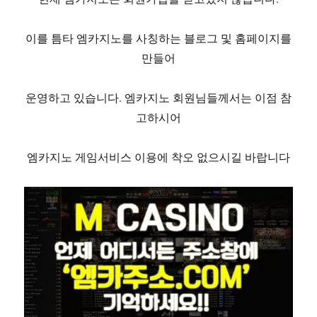
이를 틈타 엠카지노를 사칭하는 블로그 및 홈페이지를
만들어
운영하고 있습니다. 엠카지노 회원님들께서는 이점 참
고하시어
엠카지노 게임서비스 이용에 착오 없으시길 바랍니다