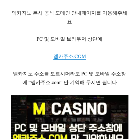
엠카지노 본사 공식 도메인 안내페이지를 이용해주세
요
PC 및 모바일 브라우저 상단에
엠카주소.COM
엠카지노 주소를 모르시더라도 PC 및 모바일 주소창
에 “엠카주소.com” 만 기억해 두시면 됩니다