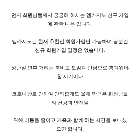
먼저 회원님들께서 궁굼해 하시는 엠카지노 신규 가입
에 관한 내용 입니다.
엠카지노는 현재 추천인 회원가입만 가능하며 당분간
신규 회원가입 일정은 없습니다.
성탄절 연휴 거리는 붐비고 모임과 만남으로 흥겨워야
할 시기이나
코로나19로 인하여 안타깝게도 올해 만큼은 회원님들
의 건강과 안전을
위해 이동을 줄이고 가족과 함께 하는 시간을 보내셨
으면 합니다.