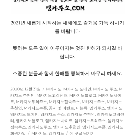
2021년 새롭게 시작하는 새해에도 즐거움 가득 하시기
를 바랍니다
뜻하는 모든 일이 이루어지는 멋진 한해가 되시길 바
랍니다.
소중한 분들과 함께 한해를 행복하게 마무리 하세요.
작
카
2020년 12월 31일
M카지노
,
M카지노 도메인
,
M카지노 주소
,
M
성
테
카지노 추천인
,
M카지노고객센터
,
M카지노블로그
,
M카지노사이
일
고
트
,
M카지노우회주소
,
M카지노접속주소
,
M카지노주소
,
M카지노
자
리
추천인
,
M카지노쿠폰
,
공지 및 이벤트
,
미분류
,
엠카주소
,
엠카지노
,
엠카지노 도메인
,
엠카지노 주소
,
엠카지노 추천인
,
엠카지노고객센
터
,
엠카지노블로그
,
엠카지노사이트
,
엠카지노우회주소
,
엠카지노
접속주소
,
엠카지노주소
,
엠카지노추천인
,
엠카지노쿠폰
,
엠카지노
태
M
회원가입
M카지노
,
엠카지노
에 댓글 남기기