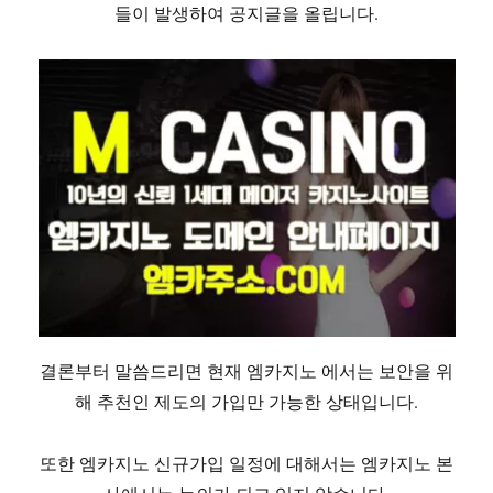
들이 발생하여 공지글을 올립니다.
결론부터 말씀드리면 현재 엠카지노 에서는 보안을 위
해 추천인 제도의 가입만 가능한 상태입니다.
또한 엠카지노 신규가입 일정에 대해서는 엠카지노 본