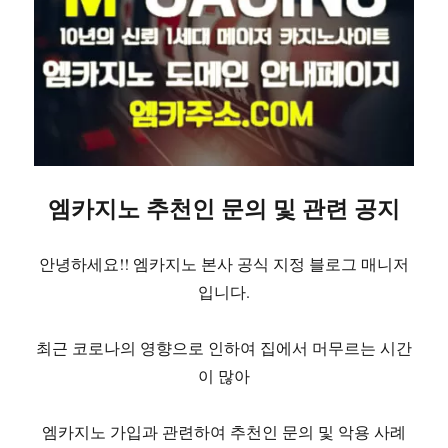
엠카지노 추천인 문의 및 관련 공지
안녕하세요!! 엠카지노 본사 공식 지정 블로그 매니저
입니다.
최근 코로나의 영향으로 인하여 집에서 머무르는 시간
이 많아
엠카지노 가입과 관련하여 추천인 문의 및 악용 사례