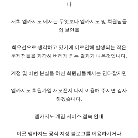
나
저희 엠카지노 에서는 무엇보다 엠카지노 및 회원님들
의 보안을
최우선으로 생각하고 있기에 이로인해 발생되는 작은
문제점들을 과감히 버리게 되는 결과가 나온것입니다.
계정 및 비번 분실을 하신 회원님들께서는 안타깝지만
엠카지노 회원가입 재오픈시 다시 이용해 주시면 감사
하겠습니다.
엠카지노 게임 서비스 접속 안내
이곳 엠카지노 공식 지정 블로그를 이용하시거나