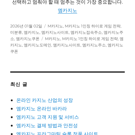
선택하고 멈춰야 할 때 멈추는 것이 가장 중요합니다.
엠카지노
작
카
2026년 01월 02일
M카지노
,
M카지노 1인칭 하이로 게임 전략
,
성
테
미분류
,
엠카지노
,
엠카지노사이트
,
엠카지노접속주소
,
엠카지노주
일
태
고
소
,
엠카지노쿠폰
M카지노
,
M카지노 1인칭 하이로 게임 전략
,
엠
자
그
리
카지노
,
엠카지노도메인
,
엠카지노사이트
,
엠카지노주소
,
엠카지노
쿠폰
최신 글
온라인 카지노 산업의 성장
엠카지노 온라인 바카라
엠카지노 고객 지원 및 서비스
엠카지노 결제 방법과 안전성
엠카지노 프라그마틱 슬롯 정품 사이트