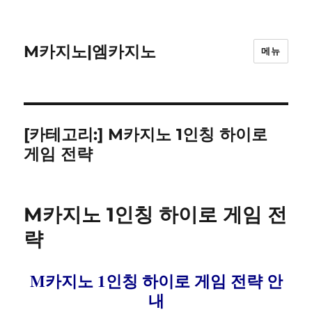
M카지노|엠카지노
메뉴
[카테고리:]
M카지노 1인칭 하이로
게임 전략
M카지노 1인칭 하이로 게임 전
략
M카지노 1인칭 하이로 게임 전략 안
내