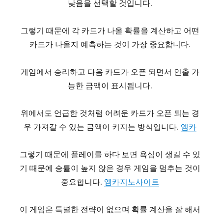
낮음을 선택할 것입니다.
그렇기 때문에 각 카드가 나올 확률을 계산하고 어떤
카드가 나올지 예측하는 것이 가장 중요합니다.
게임에서 승리하고 다음 카드가 오픈 되면서 인출 가
능한 금액이 표시됩니다.
위에서도 언급한 것처럼 어려운 카드가 오픈 되는 경
우 가져갈 수 있는 금액이 커지는 방식입니다.
엠카
그렇기 때문에 플레이를 하다 보면 욕심이 생길 수 있
기 때문에 승률이 높지 않은 경우 게임을 멈추는 것이
중요합니다.
엠카지노사이트
이 게임은 특별한 전략이 없으며 확률 계산을 잘 해서