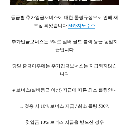
등급별 추가입금서비스에 대한 롤링규정으로 인해 재
조정 되었습니다
M카지노주소
추가입금보너스는 5% 로 실버 골드 블랙 등급 동일지
급입니다
당일 출금이후에는 추가입금보너스는 지급되지않습
니다
※ 보너스(실버등급 이상) 지급에 따른 최소 롤링안내
1. 첫충 시 10% 보너스 지급 / 최소 롤링 500%
첫입금 10% 보너스 지급을 받으신 경우