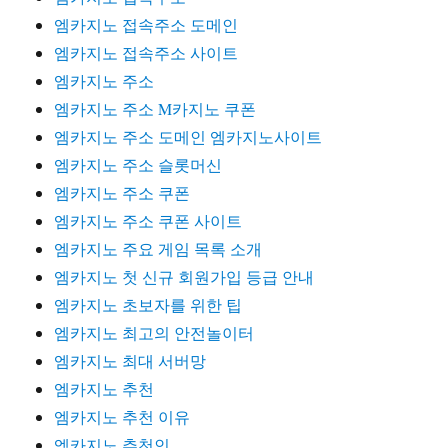
엠카지노 접속주소 도메인
엠카지노 접속주소 사이트
엠카지노 주소
엠카지노 주소 M카지노 쿠폰
엠카지노 주소 도메인 엠카지노사이트
엠카지노 주소 슬롯머신
엠카지노 주소 쿠폰
엠카지노 주소 쿠폰 사이트
엠카지노 주요 게임 목록 소개
엠카지노 첫 신규 회원가입 등급 안내
엠카지노 초보자를 위한 팁
엠카지노 최고의 안전놀이터
엠카지노 최대 서버망
엠카지노 추천
엠카지노 추천 이유
엠카지노 추천인