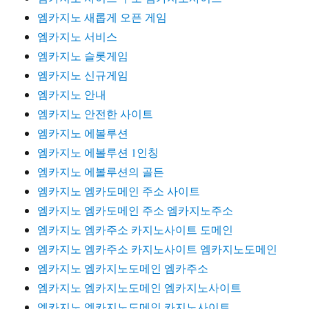
엠카지노 새롭게 오픈 게임
엠카지노 서비스
엠카지노 슬롯게임
엠카지노 신규게임
엠카지노 안내
엠카지노 안전한 사이트
엠카지노 에볼루션
엠카지노 에볼루션 1인칭
엠카지노 에볼루션의 골든
엠카지노 엠카도메인 주소 사이트
엠카지노 엠카도메인 주소 엠카지노주소
엠카지노 엠카주소 카지노사이트 도메인
엠카지노 엠카주소 카지노사이트 엠카지노도메인
엠카지노 엠카지노도메인 엠카주소
엠카지노 엠카지노도메인 엠카지노사이트
엠카지노 엠카지노도메인 카지노사이트