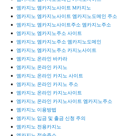
엠카지노 엠카지노사이트 M카지노
엠카지노 엠카지노사이트 엠카지노도메인 주소
엠카지노 엠카지노사이트주소 엠카지노주소
엠카지노 엠카지노주소 사이트
엠카지노 엠카지노주소 엠카지노도메인
엠카지노 엠카지노주소 카지노사이트
엠카지노 온라인 바카라
엠카지노 온라인 카지노
엠카지노 온라인 카지노 사이트
엠카지노 온라인 카지노 주소
엠카지노 온라인 카지노사이트
엠카지노 온라인 카지노사이트 엠카지노주소
엠카지노 이용방법
엠카지노 입금 및 출금 신청 주의
엠카지노 전용카지노
엠카지노 접속주소