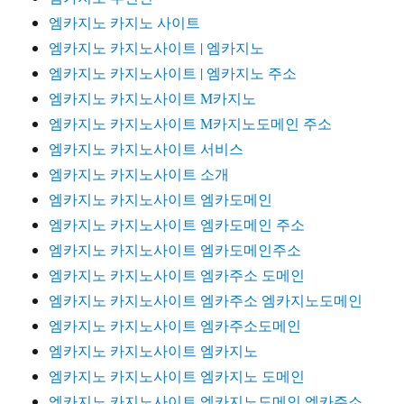
엠카지노 카지노 사이트
엠카지노 카지노사이트 | 엠카지노
엠카지노 카지노사이트 | 엠카지노 주소
엠카지노 카지노사이트 M카지노
엠카지노 카지노사이트 M카지노도메인 주소
엠카지노 카지노사이트 서비스
엠카지노 카지노사이트 소개
엠카지노 카지노사이트 엠카도메인
엠카지노 카지노사이트 엠카도메인 주소
엠카지노 카지노사이트 엠카도메인주소
엠카지노 카지노사이트 엠카주소 도메인
엠카지노 카지노사이트 엠카주소 엠카지노도메인
엠카지노 카지노사이트 엠카주소도메인
엠카지노 카지노사이트 엠카지노
엠카지노 카지노사이트 엠카지노 도메인
엠카지노 카지노사이트 엠카지노도메인 엠카주소