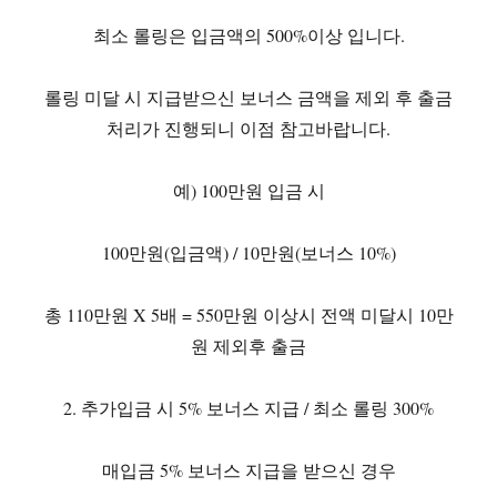
최소 롤링은 입금액의 500%이상 입니다.
롤링 미달 시 지급받으신 보너스 금액을 제외 후 출금
처리가 진행되니 이점 참고바랍니다.
예) 100만원 입금 시
100만원(입금액) / 10만원(보너스 10%)
총 110만원 X 5배 = 550만원 이상시 전액 미달시 10만
원 제외후 출금
2. 추가입금 시 5% 보너스 지급 / 최소 롤링 300%
매입금 5% 보너스 지급을 받으신 경우