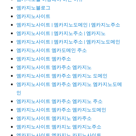
엠카지노블로그
엠카지노사이트
엠카지노사이트 | 엠카지노도메인 | 엠카지노주소
엠카지노사이트 | 엠카지노주소 | 엠카지노
엠카지노사이트 | 엠카지노주소 | 엠카지노도메인
엠카지노사이트 엠카도메인 주소
엠카지노사이트 엠카주소
엠카지노사이트 엠카주소 엠카지노
엠카지노사이트 엠카주소 엠카지노 도메인
엠카지노사이트 엠카주소 엠카지노 엠카지노도메
인
엠카지노사이트 엠카주소 엠카지노 주소
엠카지노사이트 엠카주소 엠카지노도메인
엠카지노사이트 엠카지노 엠카주소
엠카지노사이트 엠카지노 엠카지노주소
엠카지노사이트 엠카지노 카지노사이트