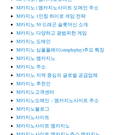
M카지노 | 엠카지노사이트 도메인 주소
M카지노 1인칭 하이로 게임 전략
M카지노 50 드래곤 슬롯머신 소개
M카지노 다양하고 광범위한 게임
M카지노 도메인
M카지노 심플플레이(simpleplay)주요 특징
M카지노 엠카지노
M카지노 주소
M카지노 지역 중심의 글로벌 공급업체
M카지노 추천인
M카지노고객센터
M카지노도메인 – 엠카지노사이트 주소
M카지노블로그
M카지노사이트
M카지노사이트 엠카지노
M카지노사이트 엠카지노주소 엠카지노