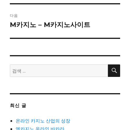
글:
게
다음
이
M카지노 – M카지노사이트
다
음
션
글:
검
검
색
색:
최신 글
온라인 카지노 산업의 성장
엠카지노 온라인 바카라