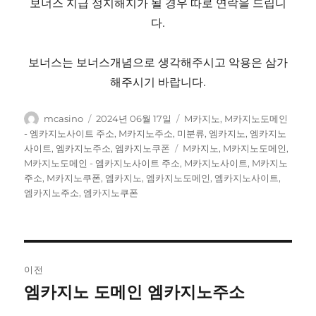
보너스 지급 정지해지가 될 경우 따로 연락을 드립니
다.
보너스는 보너스개념으로 생각해주시고 악용은 삼가
해주시기 바랍니다.
글
작
카
mcasino
2024년 06월 17일
M카지노
,
M카지노도메인
쓴
성
테
- 엠카지노사이트 주소
,
M카지노주소
,
미분류
,
엠카지노
,
엠카지노
이
일
고
태
사이트
,
엠카지노주소
,
엠카지노쿠폰
M카지노
,
M카지노도메인
,
자
리
그
M카지노도메인 - 엠카지노사이트 주소
,
M카지노사이트
,
M카지노
주소
,
M카지노쿠폰
,
엠카지노
,
엠카지노도메인
,
엠카지노사이트
,
엠카지노주소
,
엠카지노쿠폰
글
이전
내
엠카지노 도메인 엠카지노주소
이
전
비