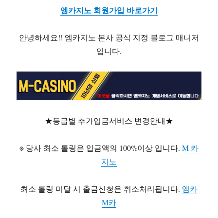
엠카지노 회원가입 바로가기
안녕하세요!! 엠카지노 본사 공식 지정 블로그 매니저
입니다.
★등급별 추가입금서비스 변경안내★
※ 당사 최소 롤링은 입금액의 100%이상 입니다.
M 카
지노
최소 롤링 미달 시 출금신청은 취소처리됩니다.
엠카
M카