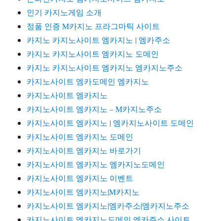
인기 카지노게임 소개
정품 인증 M카지노 프라그마틱 사이트
카지노 카지노사이트 엠카지노 | 엠카주소
카지노 카지노사이트 엠카지노 도메인
카지노 카지노사이트 엠카지노 엠카지노주소
카지노사이트 엠카도메인 엠카지노
카지노사이트 엠카지노
카지노사이트 엠카지노 – M카지노주소
카지노사이트 엠카지노 | 엠카지노사이트 도메인
카지노사이트 엠카지노 도메인
카지노사이트 엠카지노 바로가기
카지노사이트 엠카지노 엠카지노도메인
카지노사이트 엠카지노 이벤트
카지노사이트 엠카지노|M카지노
카지노사이트 엠카지노|엠카주소|엠카지노주소
카지노사이트 엠카지노도메인 엠카주소 사이트