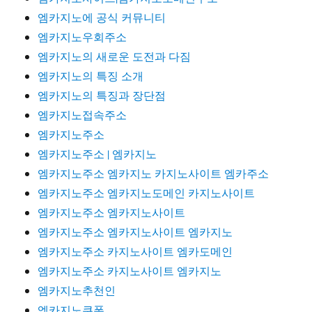
엠카지노에 공식 커뮤니티
엠카지노우회주소
엠카지노의 새로운 도전과 다짐
엠카지노의 특징 소개
엠카지노의 특징과 장단점
엠카지노접속주소
엠카지노주소
엠카지노주소 | 엠카지노
엠카지노주소 엠카지노 카지노사이트 엠카주소
엠카지노주소 엠카지노도메인 카지노사이트
엠카지노주소 엠카지노사이트
엠카지노주소 엠카지노사이트 엠카지노
엠카지노주소 카지노사이트 엠카도메인
엠카지노주소 카지노사이트 엠카지노
엠카지노추천인
엠카지노쿠폰