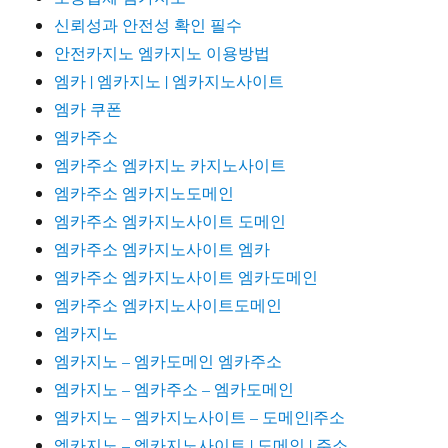
신뢰성과 안전성 확인 필수
안전카지노 엠카지노 이용방법
엠카 | 엠카지노 | 엠카지노사이트
엠카 쿠폰
엠카주소
엠카주소 엠카지노 카지노사이트
엠카주소 엠카지노도메인
엠카주소 엠카지노사이트 도메인
엠카주소 엠카지노사이트 엠카
엠카주소 엠카지노사이트 엠카도메인
엠카주소 엠카지노사이트도메인
엠카지노
엠카지노 – 엠카도메인 엠카주소
엠카지노 – 엠카주소 – 엠카도메인
엠카지노 – 엠카지노사이트 – 도메인|주소
엠카지노 – 엠카지노사이트 | 도메인 | 주소