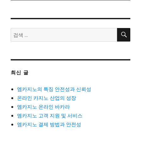
글:
검
검
색
색:
최신 글
엠카지노의 특징 안전성과 신뢰성
온라인 카지노 산업의 성장
엠카지노 온라인 바카라
엠카지노 고객 지원 및 서비스
엠카지노 결제 방법과 안전성