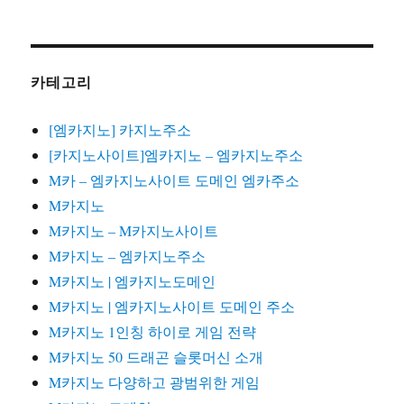
카테고리
[엠카지노] 카지노주소
[카지노사이트]엠카지노 – 엠카지노주소
M카 – 엠카지노사이트 도메인 엠카주소
M카지노
M카지노 – M카지노사이트
M카지노 – 엠카지노주소
M카지노 | 엠카지노도메인
M카지노 | 엠카지노사이트 도메인 주소
M카지노 1인칭 하이로 게임 전략
M카지노 50 드래곤 슬롯머신 소개
M카지노 다양하고 광범위한 게임