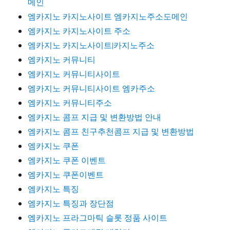
메인
엠카지노 카지노사이트 엠카지노주소도메인
엠카지노 카지노사이트 주소
엠카지노 카지노사이트|카지노주소
엠카지노 커뮤니티
엠카지노 커뮤니티사이트
엠카지노 커뮤니티사이트 엠카주소
엠카지노 커뮤니티주소
엠카지노 콤프 지급 및 변환방법 안내
엠카지노 콤프 친구추천콤프 지급 및 변환방법
엠카지노 쿠폰
엠카지노 쿠폰 이벤트
엠카지노 쿠폰이벤트
엠카지노 특징
엠카지노 특징과 장단점
엠카지노 프라그마틱 슬롯 정품 사이트