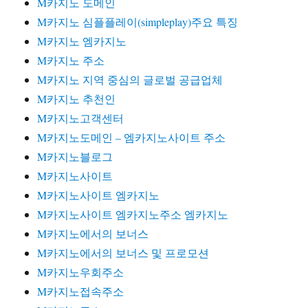
M카지노 도메인
M카지노 심플플레이(simpleplay)주요 특징
M카지노 엠카지노
M카지노 주소
M카지노 지역 중심의 글로벌 공급업체
M카지노 추천인
M카지노고객센터
M카지노도메인 – 엠카지노사이트 주소
M카지노블로그
M카지노사이트
M카지노사이트 엠카지노
M카지노사이트 엠카지노주소 엠카지노
M카지노에서의 보너스
M카지노에서의 보너스 및 프로모션
M카지노우회주소
M카지노접속주소