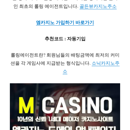
인 최초의 롤링 에이전트입니다.
골든뷰카지노주소
엠카지노 가입하기 바로가기
추천코드 : 자동기입
롤링에이전트란? 회원님들의 배팅금액에 최저의 커미
션을 각 게임사에 지급받는 형식입니다.
소닉카지노주
소