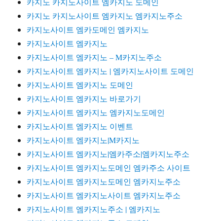
카지노 카지노사이트 엠카지노 도메인
카지노 카지노사이트 엠카지노 엠카지노주소
카지노사이트 엠카도메인 엠카지노
카지노사이트 엠카지노
카지노사이트 엠카지노 – M카지노주소
카지노사이트 엠카지노 | 엠카지노사이트 도메인
카지노사이트 엠카지노 도메인
카지노사이트 엠카지노 바로가기
카지노사이트 엠카지노 엠카지노도메인
카지노사이트 엠카지노 이벤트
카지노사이트 엠카지노|M카지노
카지노사이트 엠카지노|엠카주소|엠카지노주소
카지노사이트 엠카지노도메인 엠카주소 사이트
카지노사이트 엠카지노도메인 엠카지노주소
카지노사이트 엠카지노사이트 엠카지노주소
카지노사이트 엠카지노주소 | 엠카지노