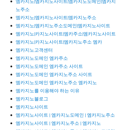
엠카지노|엠카지노사이트|엠카지노도메인|엠카지
노주소
엠카지노|엠카지노사이트|엠카지노주소
엠카지노|엠카지노주소도메인|엠카지노사이트
엠카지노|카지노사이트|엠카주소|엠카지노사이트
엠카지노|카지노사이트|엠카지노주소 엠카
엠카지노고객센터
엠카지노도메인 엠카주소
엠카지노도메인 엠카주소 사이트
엠카지노도메인 엠카지노주소 사이트
엠카지노도메인 엠카지노주소 엠카지노
엠카지노를 이용해야 하는 이유
엠카지노블로그
엠카지노사이트
엠카지노사이트 | 엠카지노도메인 | 엠카지노주소
엠카지노사이트 | 엠카지노주소 | 엠카지노