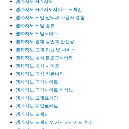
엠카지노 M카지노
엠카지노 M카지노사이트 도메인
엠카지노 게임 선택과 사용자 경험
엠카지노 게임 종류
엠카지노 게임서비스
엠카지노 결제 방법과 안전성
엠카지노 고객 지원 및 서비스
엠카지노 공식 블로그사이트
엠카지노 공식 사이트
엠카지노 공식 커뮤니티
엠카지노 공식사이트
엠카지노 공식사이트 카지노
엠카지노 그래프게임
엠카지노 단일브랜드
엠카지노 도메인
엠카지노 도메인 엠카지노사이트 주소