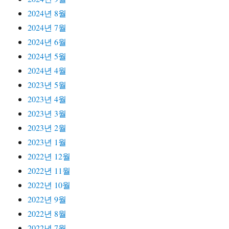
2024년 8월
2024년 7월
2024년 6월
2024년 5월
2024년 4월
2023년 5월
2023년 4월
2023년 3월
2023년 2월
2023년 1월
2022년 12월
2022년 11월
2022년 10월
2022년 9월
2022년 8월
2022년 7월