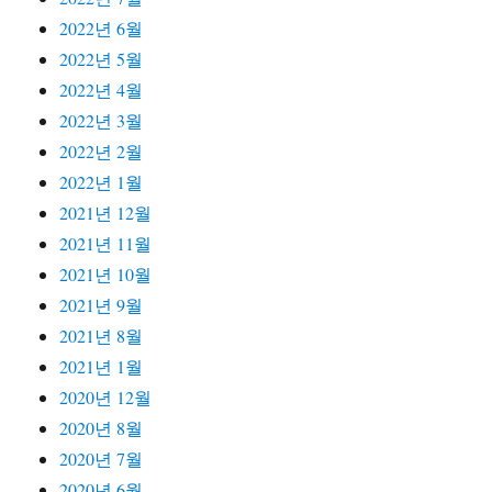
2022년 6월
2022년 5월
2022년 4월
2022년 3월
2022년 2월
2022년 1월
2021년 12월
2021년 11월
2021년 10월
2021년 9월
2021년 8월
2021년 1월
2020년 12월
2020년 8월
2020년 7월
2020년 6월