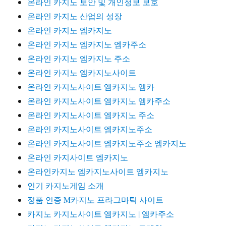
온라인 카지노 보안 및 개인정보 보호
온라인 카지노 산업의 성장
온라인 카지노 엠카지노
온라인 카지노 엠카지노 엠카주소
온라인 카지노 엠카지노 주소
온라인 카지노 엠카지노사이트
온라인 카지노사이트 엠카지노 엠카
온라인 카지노사이트 엠카지노 엠카주소
온라인 카지노사이트 엠카지노 주소
온라인 카지노사이트 엠카지노주소
온라인 카지노사이트 엠카지노주소 엠카지노
온라인 카지사이트 엠카지노
온라인카지노 엠카지노사이트 엠카지노
인기 카지노게임 소개
정품 인증 M카지노 프라그마틱 사이트
카지노 카지노사이트 엠카지노 | 엠카주소