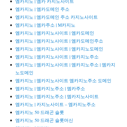
엠카지노 | 엠카 카지노사이트
엠카지노 | 엠카도메인 주소
엠카지노 | 엠카도메인 주소 카지노사이트
엠카지노 | 엠카주소 | M카지노
엠카지노 | 엠카지노사이트 | 엠카도메인
엠카지노 | 엠카지노사이트 | 엠카도메인주소
엠카지노 | 엠카지노사이트 | 엠카지노도메인
엠카지노 | 엠카지노사이트 | 엠카지노주소
엠카지노 | 엠카지노사이트 | 엠카지노주소 | 엠카지
노도메인
엠카지노 | 엠카지노사이트 엠카지노주소 도메인
엠카지노 | 엠카지노주소 | 엠카주소
엠카지노 | 엠카지노주소 | 엠카지노사이트
엠카지노 | 카지노사이트 – 엠카지노주소
엠카지노 50 드래곤 슬롯
엠카지노 50 드래곤 슬롯머신