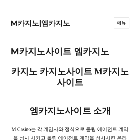
M카지노|엠카지노
메뉴
M카지노사이트 엠카지노
카지노 카지노사이트 M카지노
사이트
엠카지노사이트 소개
M Casino는 각 게임사와 정식으로 롤링 에이전트 계약
을 성사 시키고 롤링 에이전트 계약을 성사시킨 온라