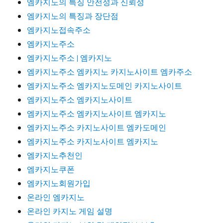
엠카지노의 특징 안전성과 신뢰성
엠카지노의 특징과 장단점
엠카지노접속주소
엠카지노주소
엠카지노주소 | 엠카지노
엠카지노주소 엠카지노 카지노사이트 엠카주소
엠카지노주소 엠카지노도메인 카지노사이트
엠카지노주소 엠카지노사이트
엠카지노주소 엠카지노사이트 엠카지노
엠카지노주소 카지노사이트 엠카도메인
엠카지노주소 카지노사이트 엠카지노
엠카지노추천인
엠카지노쿠폰
엠카지노회원가입
온라인 엠카지노
온라인 카지노 게임 설명