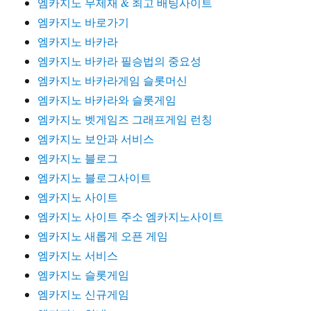
엠카지노 무제재 & 최고 배팅사이트
엠카지노 바로가기
엠카지노 바카라
엠카지노 바카라 필승법의 중요성
엠카지노 바카라게임 슬롯머신
엠카지노 바카라와 슬롯게임
엠카지노 벳게임즈 그래프게임 런칭
엠카지노 보안과 서비스
엠카지노 블로그
엠카지노 블로그사이트
엠카지노 사이트
엠카지노 사이트 주소 엠카지노사이트
엠카지노 새롭게 오픈 게임
엠카지노 서비스
엠카지노 슬롯게임
엠카지노 신규게임