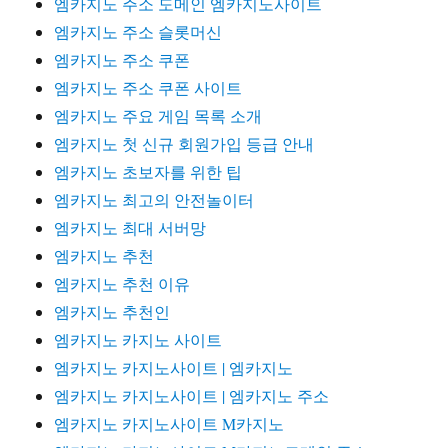
엠카지노 주소 도메인 엠카지노사이트
엠카지노 주소 슬롯머신
엠카지노 주소 쿠폰
엠카지노 주소 쿠폰 사이트
엠카지노 주요 게임 목록 소개
엠카지노 첫 신규 회원가입 등급 안내
엠카지노 초보자를 위한 팁
엠카지노 최고의 안전놀이터
엠카지노 최대 서버망
엠카지노 추천
엠카지노 추천 이유
엠카지노 추천인
엠카지노 카지노 사이트
엠카지노 카지노사이트 | 엠카지노
엠카지노 카지노사이트 | 엠카지노 주소
엠카지노 카지노사이트 M카지노