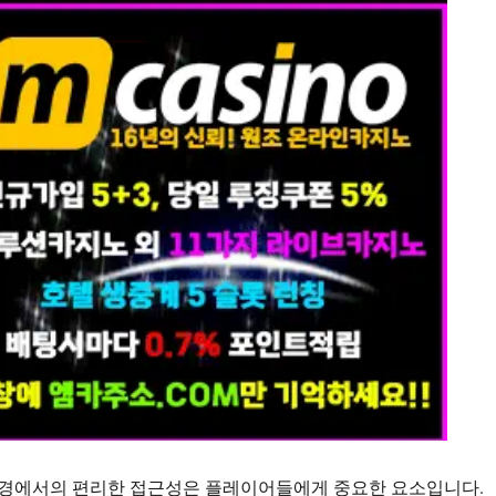
환경에서의 편리한 접근성은 플레이어들에게 중요한 요소입니다.