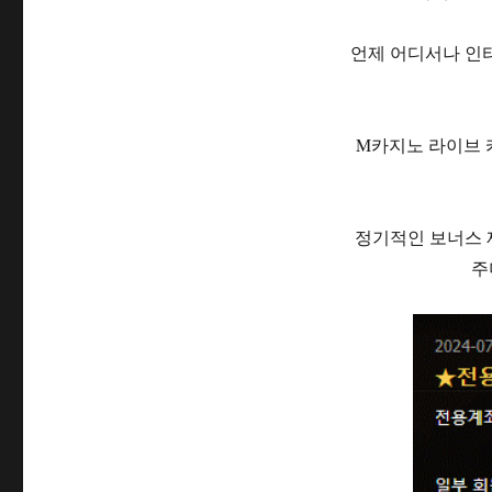
언제 어디서나 인
M카지노 라이브 
정기적인 보너스 
주