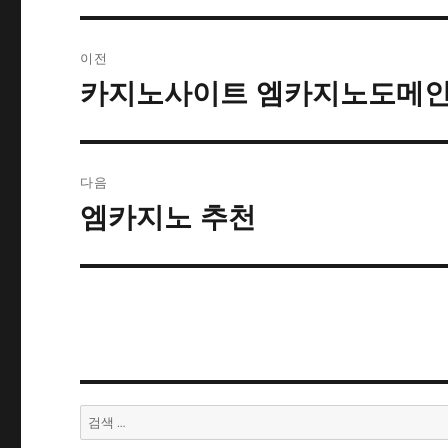
글
이전
내
카지노사이트 엠카지노도메인
이
전
비
글:
게
다음
이
엠카지노 추천
다
음
션
글:
검
색: