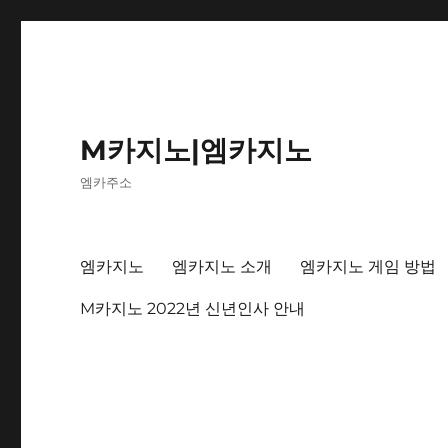
M카지노|엠카지노
엠카주소
엠카지노
엠카지노 소개
엠카지노 게임 방법
M카지노 2022년 신년인사 안내