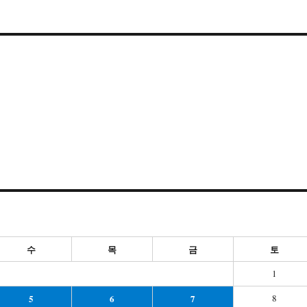
수
목
금
토
1
5
6
7
8