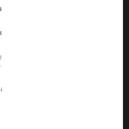
즐
레
신
.
니