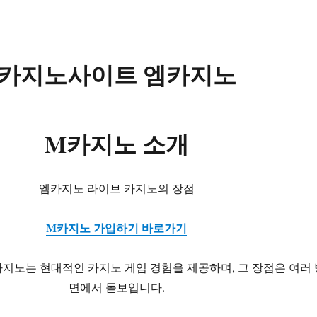
카지노사이트 엠카지노
M카지노 소개
엠카지노 라이브 카지노의 장점
M카지노 가입하기 바로가기
지노는 현대적인 카지노 게임 경험을 제공하며, 그 장점은 여러 
면에서 돋보입니다.