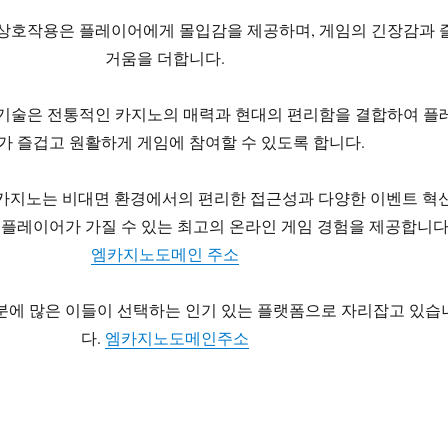
상호작용은 플레이어에게 몰입감을 제공하며, 게임의 긴장감과 
거움을 더합니다.
기술은 전통적인 카지노의 매력과 현대의 편리함을 결합하여 플
가 즐겁고 원활하게 게임에 참여할 수 있도록 합니다.
카지노는 비대면 환경에서의 편리한 접근성과 다양한 이벤트 혁
 플레이어가 가질 수 있는 최고의 온라인 게임 경험을 제공합니다
엠카지노도메인 주소
분에 많은 이들이 선택하는 인기 있는 플랫폼으로 자리잡고 있습
다.
엠카지노도메인주소