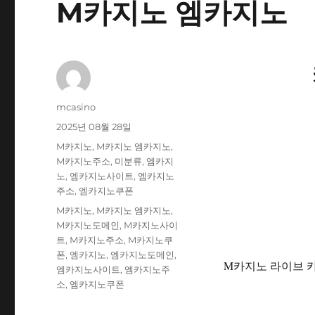
M카지노 엠카지노
글
mcasino
쓴
작
2025년 08월 28일
이
성
카
M카지노
,
M카지노 엠카지노
,
일
테
M카지노주소
,
미분류
,
엠카지
자
고
노
,
엠카지노사이트
,
엠카지노
리
주소
,
엠카지노쿠폰
태
M카지노
,
M카지노 엠카지노
,
그
M카지노도메인
,
M카지노사이
트
,
M카지노주소
,
M카지노쿠
폰
,
엠카지노
,
엠카지노도메인
,
M카지노 라이브 카
엠카지노사이트
,
엠카지노주
소
,
엠카지노쿠폰