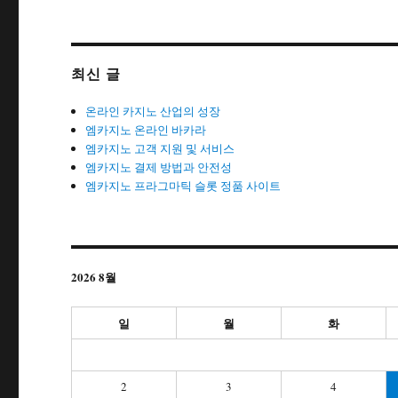
최신 글
온라인 카지노 산업의 성장
엠카지노 온라인 바카라
엠카지노 고객 지원 및 서비스
엠카지노 결제 방법과 안전성
엠카지노 프라그마틱 슬롯 정품 사이트
2026 8월
일
월
화
2
3
4