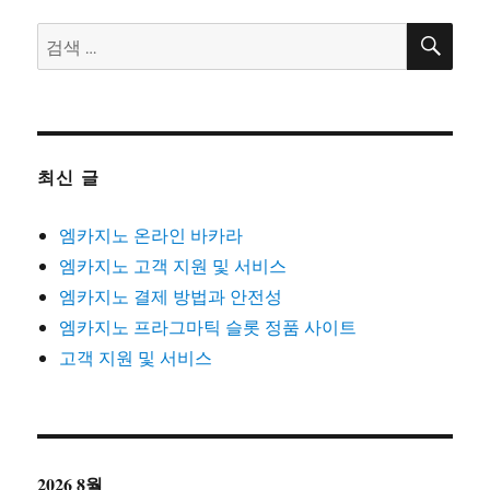
검
검
색
색:
최신 글
엠카지노 온라인 바카라
엠카지노 고객 지원 및 서비스
엠카지노 결제 방법과 안전성
엠카지노 프라그마틱 슬롯 정품 사이트
고객 지원 및 서비스
2026 8월