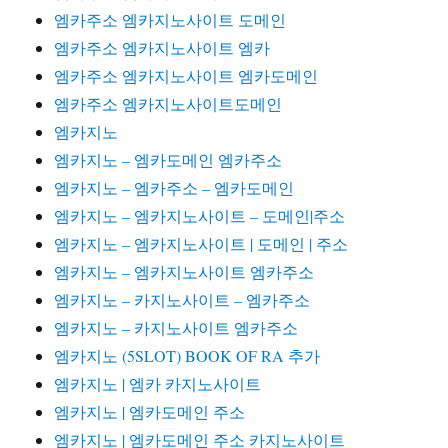
엠카주소 엠카지노사이트 도메인
엠카주소 엠카지노사이트 엠카
엠카주소 엠카지노사이트 엠카도메인
엠카주소 엠카지노사이트도메인
엠카지노
엠카지노 – 엠카도메인 엠카주소
엠카지노 – 엠카주소 – 엠카도메인
엠카지노 – 엠카지노사이트 – 도메인|주소
엠카지노 – 엠카지노사이트 | 도메인 | 주소
엠카지노 – 엠카지노사이트 엠카주소
엠카지노 – 카지노사이트 – 엠카주소
엠카지노 – 카지노사이트 엠카주소
엠카지노 (5SLOT) BOOK OF RA 추가
엠카지노 | 엠카 카지노사이트
엠카지노 | 엠카도메인 주소
엠카지노 | 엠카도메인 주소 카지노사이트