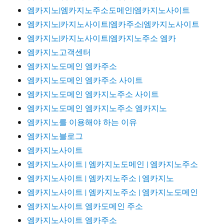
엠카지노|엠카지노주소도메인|엠카지노사이트
엠카지노|카지노사이트|엠카주소|엠카지노사이트
엠카지노|카지노사이트|엠카지노주소 엠카
엠카지노고객센터
엠카지노도메인 엠카주소
엠카지노도메인 엠카주소 사이트
엠카지노도메인 엠카지노주소 사이트
엠카지노도메인 엠카지노주소 엠카지노
엠카지노를 이용해야 하는 이유
엠카지노블로그
엠카지노사이트
엠카지노사이트 | 엠카지노도메인 | 엠카지노주소
엠카지노사이트 | 엠카지노주소 | 엠카지노
엠카지노사이트 | 엠카지노주소 | 엠카지노도메인
엠카지노사이트 엠카도메인 주소
엠카지노사이트 엠카주소