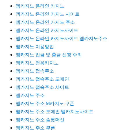
엠카지노 온라인 카지노
엠카지노 온라인 카지노 사이트
엠카지노 온라인 카지노 주소
엠카지노 온라인 카지노사이트
엠카지노 온라인 카지노사이트 엠카지노주소
엠카지노 이용방법
엠카지노 입금 및 출금 신청 주의
엠카지노 전용카지노
엠카지노 접속주소
엠카지노 접속주소 도메인
엠카지노 접속주소 사이트
엠카지노 주소
엠카지노 주소 M카지노 쿠폰
엠카지노 주소 도메인 엠카지노사이트
엠카지노 주소 슬롯머신
엠카지노 주소 쿠폰