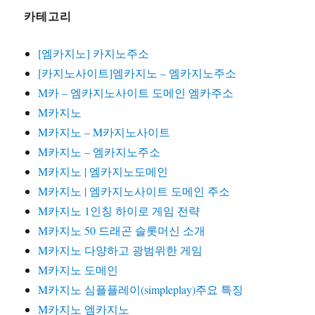
카테고리
[엠카지노] 카지노주소
[카지노사이트]엠카지노 – 엠카지노주소
M카 – 엠카지노사이트 도메인 엠카주소
M카지노
M카지노 – M카지노사이트
M카지노 – 엠카지노주소
M카지노 | 엠카지노도메인
M카지노 | 엠카지노사이트 도메인 주소
M카지노 1인칭 하이로 게임 전략
M카지노 50 드래곤 슬롯머신 소개
M카지노 다양하고 광범위한 게임
M카지노 도메인
M카지노 심플플레이(simpleplay)주요 특징
M카지노 엠카지노