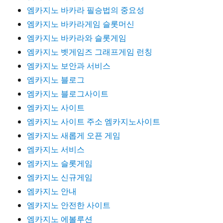
엠카지노 바카라 필승법의 중요성
엠카지노 바카라게임 슬롯머신
엠카지노 바카라와 슬롯게임
엠카지노 벳게임즈 그래프게임 런칭
엠카지노 보안과 서비스
엠카지노 블로그
엠카지노 블로그사이트
엠카지노 사이트
엠카지노 사이트 주소 엠카지노사이트
엠카지노 새롭게 오픈 게임
엠카지노 서비스
엠카지노 슬롯게임
엠카지노 신규게임
엠카지노 안내
엠카지노 안전한 사이트
엠카지노 에볼루션